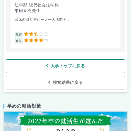
法学部 現代社会法学科
法
栗田直樹先生
星
出席の取り方が一人一人名前を...
前
2.5
充実
充
4
楽単
楽
大学トップに戻る
検索結果に戻る
早めの就活対策