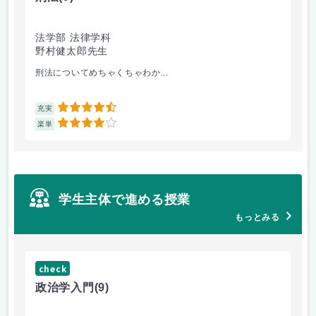
法学部 法律学科
文
野村健太郎先生
堀
刑法についてめちゃくちゃわか...
面
4.5
充実
充
4
楽単
楽
学生主体で進める授業
もっとみる
check
ch
政治学入門
(9)
哲