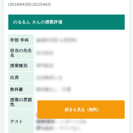
(2016/04/30) [2115442]
のるるん さんの授業評価
学部 学科
健康科学部 心理学科
担当の先生
吉川先生
名
授業種別
専門科目
出席
ほぼ毎回とる
教科書
教科書なし・不要
授業の雰囲
気
続きを見る（無料）
前期/中間：
レポートのみ
テスト
後期/期末：
レポートのみ
持ち込み：
テストなし