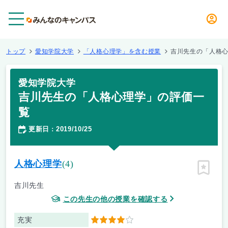
メニュー
トップ
愛知学院大学
「人格心理学」を含む授業
吉川先生の「人格
愛知学院大学
吉川先生の「人格心理学」の評価一
覧
更新日
2019/10/25
：
人格心理学
(4)
ピン留
吉川先生
この先生の他の授業を確認する
充実
4