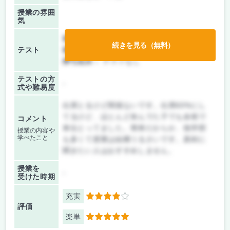
授業の雰囲
気
前期/中間：
レポートのみ
続きを見る（無料）
テスト
後期/期末：
レポートのみ
持ち込み：
テストなし
テストの方
-
式や難易度
出席とるけど関係ないです。出席60%にし
てるけど、ほとんど休んでた子でも余裕で
コメント
単位とってました。簡単だからか、他学部
授業の内容や
学べたこと
も多くて授業は結構うるさいです。真剣に
聞きたい人はおすすめしません。
授業を
-
受けた時期
充実
4
評価
楽単
5