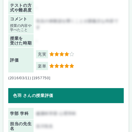
テストの方
-
式や難易度
コメント
先生の体験談を聞くことが講義主な内容で
授業の内容や
す
学べたこと
授業を
-
受けた時期
充実
4
評価
楽単
5
(2016/03/11) [1957750]
色羽 さんの授業評価
学部 学科
健康科学部 心理学科
担当の先生
吉川先生
名