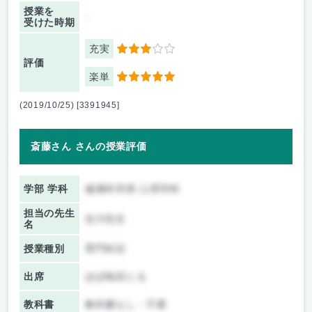
授業を
-
受けた時期
充実
3
評価
楽単
5
(2019/10/25) [3391945]
斎藤さん さんの授業評価
学部 学科
健康科学部 心理学科
担当の先生
吉川先生
名
授業種別
専門科目
出席
ほぼ毎回とる
教科書
教科書なし・不要