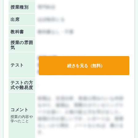
授業種別
専門科目
出席
ほぼ毎回とる
教科書
教科書なし・不要
授業の雰囲
気
前期/中間：
テストのみ
テスト
後期/期末：
レポートのみ
続きを見る（無料）
持ち込み：
教科書ノート持ち込み可
テストの方
-
式や難易度
前期は、交流分析、発達心理みたいな内容
をやり、後期は、実際のカウンセリングケ
コメント
ースを扱い、人格の捉え方を学びました。
授業の内容や
後期の方が楽しいです。レポートは、授業
学べたこと
をしっかり聞き、ノートをとれば、書けま
す。