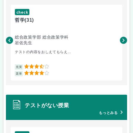
check
ch
哲学
(31)
哲
総合政策学部 総合政策学科
総
岩佐先生
長
テストの内容をおしえてもらえ...
哲
3.5
充実
充
4
楽単
楽
テストがない授業
もっとみる