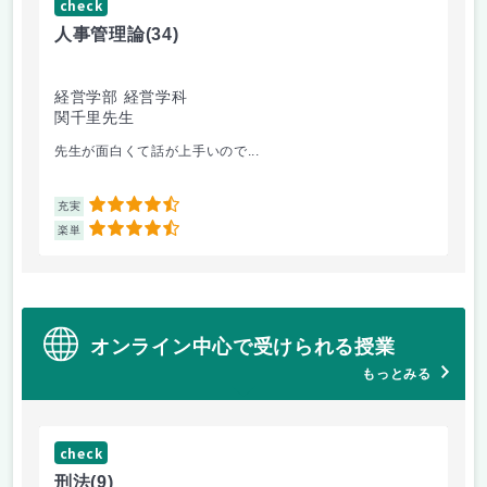
check
ch
人事管理論
(34)
哲
経営学部 経営学科
経
関千里先生
岩
先生が面白くて話が上手いので...
教
4.5
充実
充
4.5
楽単
楽
オンライン中心で受けられる授業
もっとみる
check
ch
刑法
(9)
フ