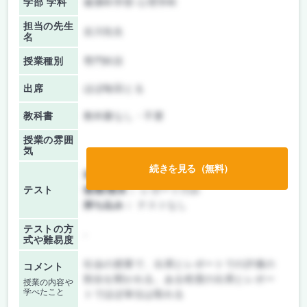
学部 学科
健康科学部 心理学科
担当の先生
吉川先生
名
授業種別
専門科目
出席
ほぼ毎回とる
教科書
教科書なし・不要
授業の雰囲
気
続きを見る（無料）
前期/中間：
レポートのみ
テスト
後期/期末：
レポートのみ
持ち込み：
テストなし
テストの方
-
式や難易度
社会の授業で、出席とレポートでの評価の
コメント
割合を聞かれる。ある程度の出席とレポー
授業の内容や
学べたこと
トでほぼ単位は取れる