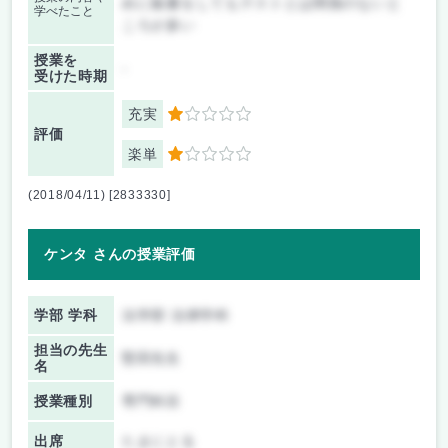
めに板書をしてもテストとは関係のないと
学べたこと
ころが多い
授業を
-
受けた時期
充実
1
評価
楽単
1
(2018/04/11) [2833330]
ケンタ さんの授業評価
学部 学科
法学部 法律学科
担当の先生
堅田先生
名
授業種別
専門科目
出席
たまにとる