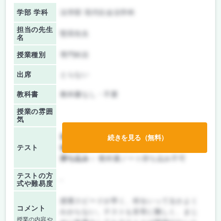
学部 学科
法学部 現代社会法学科
担当の先生
堅田先生
名
授業種別
専門科目
出席
とらない
教科書
教科書なし・不要
授業の雰囲
気
前期/中間：
テストのみ
続きを見る（無料）
テスト
後期/期末：
テストのみ
持ち込み：
教科書ノート持ち込み不可
テストの方
-
式や難易度
授業スピードが早く、何をいってるかよく
コメント
わからない。テストも非常に難しく、まじ
授業の内容や