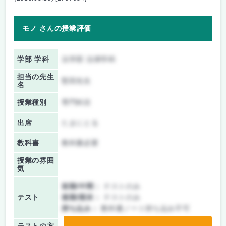
モノ さんの授業評価
学部 学科
法学部 法律学科
担当の先生
堅田先生
名
授業種別
専門科目
出席
たまにとる
教科書
教科書必要
授業の雰囲
気
前期/中間：
テストのみ
テスト
後期/期末：
テストのみ
持ち込み：
教科書ノート持ち込み不可