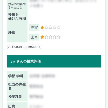
法律について広く深く学ぶ、おもにレジュ
授業の内容や
メを使う
学べたこと
授業を
-
受けた時期
充実
1
評価
楽単
1
(2016/03/10) [1954987]
yu さんの授業評価
学部 学科
法学部 法律学科
担当の先生
堅田先生
名
授業種別
専門科目
出席
とらない