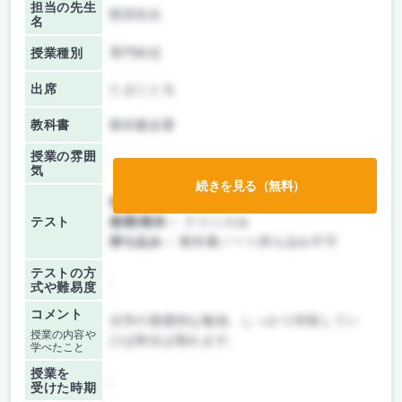
担当の先生
堅田先生
名
授業種別
専門科目
出席
たまにとる
教科書
教科書必要
授業の雰囲
気
続きを見る（無料）
前期/中間：
テストのみ
テスト
後期/期末：
テストのみ
持ち込み：
教科書ノート持ち込み不可
テストの方
-
式や難易度
コメント
法学の基礎的な勉強、しっかり対策してい
授業の内容や
けば単位は取れます。
学べたこと
授業を
-
受けた時期