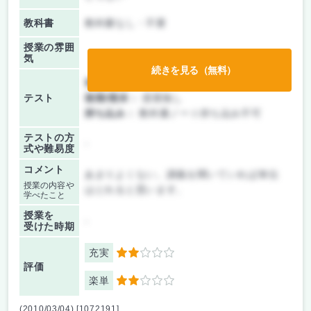
教科書
教科書なし・不要
授業の雰囲
気
続きを見る（無料）
前期/中間：
テストのみ
テスト
後期/期末：
授業無し
持ち込み：
教科書ノート持ち込み不可
テストの方
-
式や難易度
コメント
あまりよくない。講義を聞いていれば単位
授業の内容や
はとれると思います。
学べたこと
授業を
-
受けた時期
充実
2
評価
楽単
2
(2010/03/04) [1072191]