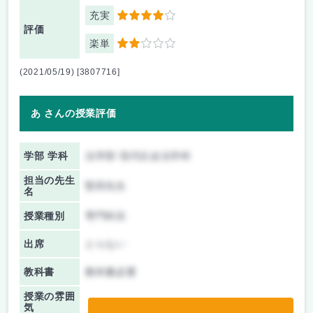
充実
4
評価
楽単
2
(2021/05/19) [3807716]
あ さんの授業評価
学部 学科
法学部 現代社会法学科
担当の先生
堅田先生
名
授業種別
専門科目
出席
とらない
教科書
教科書必要
授業の雰囲
気