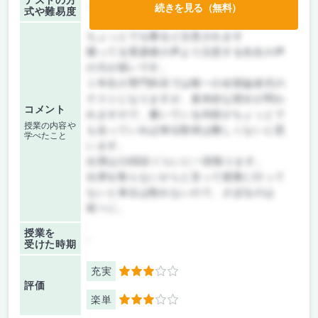
テストの方
-
続きを見る（無料）
式や難易度
ちょっとでも喋ると注意されます
喋ってる受講者の声より注意する先生の声
の方が煩いです。
１年生の専門科目では唯一の全部論述式の
テストになりますが、基本的な部分が問わ
コメント
れますので、書いている内容がちょっとで
授業の内容や
も合っていれば単位取得は難しくないと思
学べたこと
います。
出席は10回目ぐらいに一回取ります。
出席を取らないからと言って授業に行って
ないと単位は取れないので、さぼるのは
程々に。
授業を
-
受けた時期
充実
3
評価
楽単
3