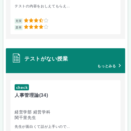
テストの内容をおしえてもらえ...
哲
3.5
充実
充
4
楽単
楽
テストがない授業
もっとみる
check
ch
人事管理論
(34)
哲
経営学部 経営学科
経
関千里先生
岩
先生が面白くて話が上手いので...
教