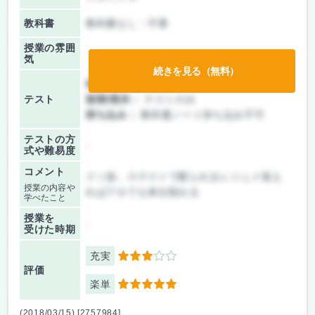
教科書
教科書なし・不要
授業の雰囲
気
続きを見る（無料）
前期/中間：
テストのみ
テスト
後期/期末：
テストのみ
持ち込み：
教科書ノート持ち込み不可
テストの方
-
式や難易度
コメント
クソ楽。小テストで配られるレジュメ覚え
授業の内容や
ればアホでも単位取れる
学べたこと
授業を
-
受けた時期
充実
3
評価
楽単
5
(2018/03/15) [2757984]