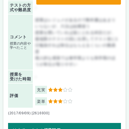
テストの方
-
式や難易度
授業はレジュメがあるので教科書はあまり
いらないが、六法は結構使う
授業を聞いていれば楽にとれる科目だが、
コメント
最低限小テストの回に出席してテスト前に1
授業の内容や
日勉強すれば単位はもらえるくらいの難易
学べたこと
度
個人的な感覚では春学期よりも秋学期のほ
うが単位が取りやすい
授業を
-
受けた時期
充実
3
評価
楽単
3
(2017/09/09) [2616930]