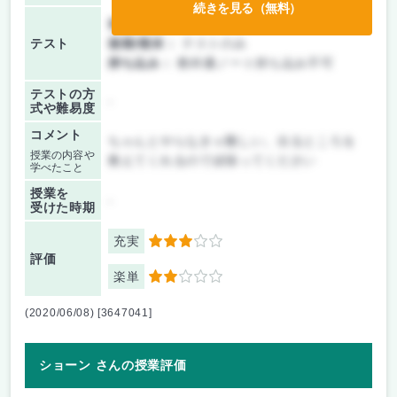
続きを見る（無料）
前期/中間：
テストのみ
テスト
後期/期末：
テストのみ
持ち込み：
教科書ノート持ち込み不可
テストの方
-
式や難易度
コメント
ちゃんとやらなきゃ難しい。出るところを
授業の内容や
教えてくれるので頑張ってください
学べたこと
授業を
-
受けた時期
充実
3
評価
楽単
2
(2020/06/08) [3647041]
ショーン さんの授業評価