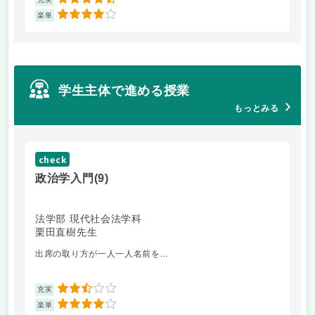
4.5
4
楽単
楽
学生主体で進める授業
もっとみる
check
ch
政治学入門
(9)
哲
法学部 現代社会法学科
法
栗田直樹先生
星
出席の取り方が一人一人名前を...
前
2.5
充実
充
4
楽単
楽