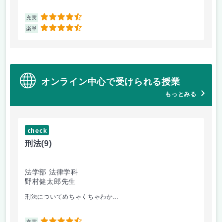
4.5
充実
充
4.5
楽単
楽
オンライン中心で受けられる授業
もっとみる
check
ch
刑法
(9)
フ
法学部 法律学科
文
野村健太郎先生
堀
刑法についてめちゃくちゃわか...
面
充実
充