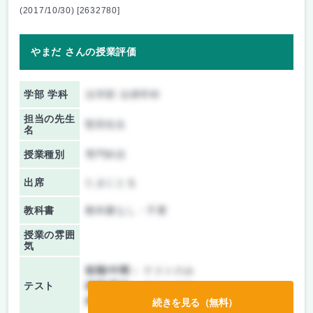
(2017/10/30) [2632780]
やまだ さんの授業評価
学部 学科
法学部 法律学科
担当の先生
堅田先生
名
授業種別
専門科目
出席
たまにとる
教科書
教科書なし・不要
授業の雰囲
気
前期/中間：
テストのみ
テスト
後期/期末：
テストのみ
持ち込み：
教科書ノート持ち込み可
続きを見る（無料）