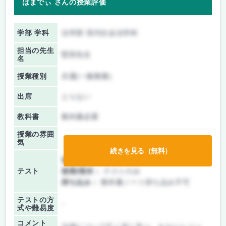
はまでぃ さんの授業評価
学部 学科
法学部 現代社会法学科
担当の先生
堅田先生
名
授業種別
共通(一般教養)
出席
とらない
教科書
教科書必要
授業の雰囲
気
続きを見る（無料）
前期/中間：
テストのみ
テスト
後期/期末：
テストのみ
持ち込み：
教科書ノート持ち込み不可
テストの方
-
式や難易度
コメント