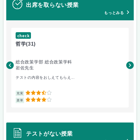
出席を取らない授業
もっとみる
check
ch
哲学
(31)
哲
総合政策学部 総合政策学科
総
岩佐先生
長
テストの内容をおしえてもらえ...
哲
3.5
充実
充
4
楽単
楽
テストがない授業