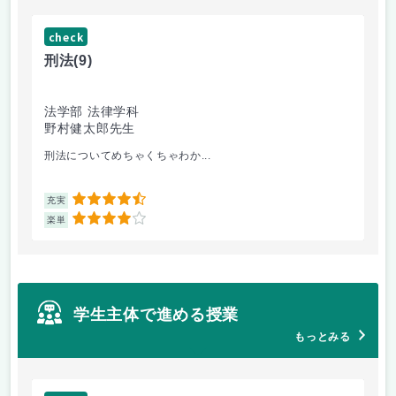
check
ch
刑法
(9)
フ
法学部 法律学科
文
野村健太郎先生
堀
刑法についてめちゃくちゃわか...
面
4.5
充実
充
4
楽単
楽
学生主体で進める授業
もっとみる