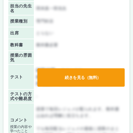
担当の先生
岡本真一郎先生
名
授業種別
専門科目
出席
とらない
教科書
教科書必要
授業の雰囲
気
前期/中間：
テストのみ
テスト
後期/期末：
テストのみ
続きを見る（無料）
持ち込み：
教科書ノート持ち込み不可
テストの方
-
式や難易度
授業で毎回レジェメが配られます。教科書
はあれば理解に役立ちます。
コメント
授業の内容や
でも毎回配るレジェメの最後に授業のまと
学べたこと