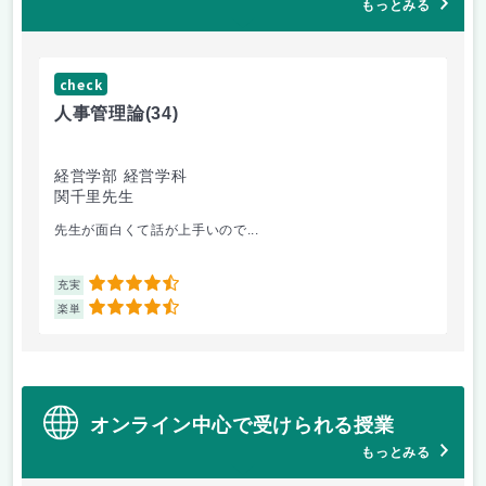
もっとみる
check
ch
人事管理論
(34)
哲
経営学部 経営学科
経
関千里先生
岩
先生が面白くて話が上手いので...
教
4.5
充実
充
4.5
楽単
楽
オンライン中心で受けられる授業
もっとみる