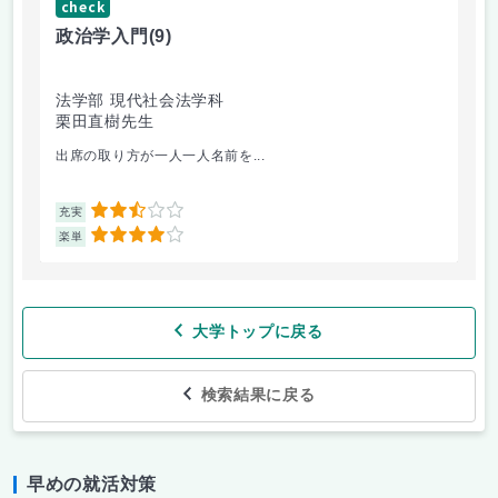
check
ch
政治学入門
(9)
哲
法学部 現代社会法学科
法
栗田直樹先生
星
出席の取り方が一人一人名前を...
前
2.5
充実
充
4
楽単
楽
大学トップに戻る
検索結果に戻る
早めの就活対策