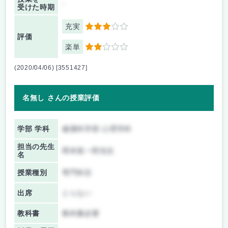
-
受けた時期
充実
3
評価
楽単
2
(2020/04/06) [3551427]
名無し さんの授業評価
学部 学科
健康科学部 心理学科
担当の先生
岡本真一郎先生
名
授業種別
専門科目
出席
とらない
教科書
教科書必要