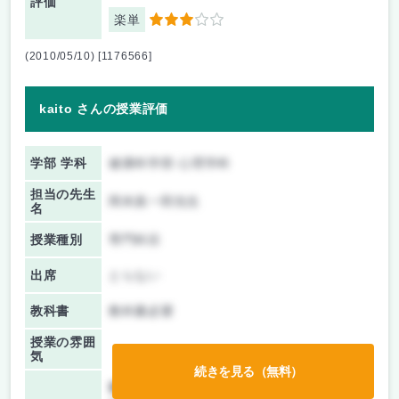
評価
楽単
3
(2010/05/10) [1176566]
kaito さんの授業評価
学部 学科
健康科学部 心理学科
担当の先生
岡本真一郎先生
名
授業種別
専門科目
出席
とらない
教科書
教科書必要
授業の雰囲
気
続きを見る（無料）
前期/中間：
テストのみ