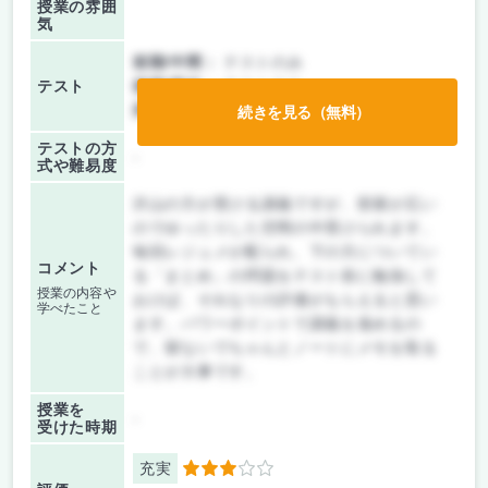
授業の雰囲
気
前期/中間：
テストのみ
テスト
後期/期末：
テストのみ
持ち込み：
教科書ノート持ち込み不可
続きを見る（無料）
テストの方
-
式や難易度
沢山の方が受ける講義ですが、部屋が広い
のでゆったりした空間の中受けられます。
毎回レジュメが配られ、下の方についてい
コメント
る「まとめ」の問題をテスト前に勉強して
授業の内容や
おけば、それなりの評価がもらえると思い
学べたこと
ます。パワーポイントで講義を進めるの
で、寝ないでちゃんとノートにメモを取る
ことが大事です。
授業を
-
受けた時期
充実
3