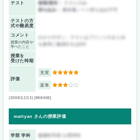
テスト
後期/期末：
テストのみ
持ち込み：
教科書ノート持ち込み不可
テストの方
-
式や難易度
コメント
わかりやすい。テストはプリントのまとめ
授業の内容や
を参考に勉強すればOK
学べたこと
授業を
-
受けた時期
充実
5
評価
楽単
3
(2008/12/13) [968406]
mattyan さんの授業評価
学部 学科
健康科学部 心理学科