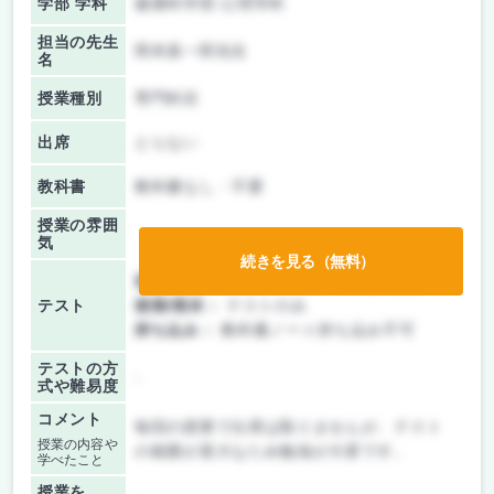
学部 学科
健康科学部 心理学科
担当の先生
岡本真一郎先生
名
授業種別
専門科目
出席
とらない
教科書
教科書なし・不要
授業の雰囲
気
続きを見る（無料）
前期/中間：
テスト・レポート両方なし
テスト
後期/期末：
テストのみ
持ち込み：
教科書ノート持ち込み不可
テストの方
-
式や難易度
コメント
毎回の授業で出席は取りませんが、テスト
授業の内容や
の範囲が莫大なため勉強が大変です。
学べたこと
授業を