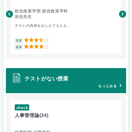
総合政策学部 総合政策学科
総
岩佐先生
長
テストの内容をおしえてもらえ...
哲
3.5
充実
充
4
楽単
楽
テストがない授業
もっとみる
check
ch
人事管理論
(34)
哲