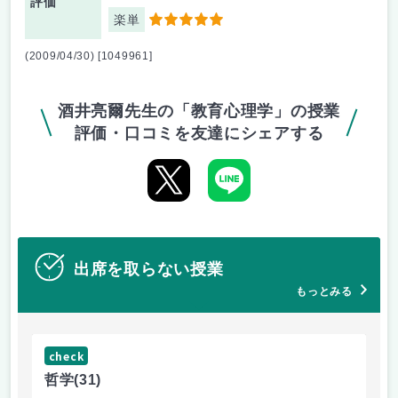
評価
楽単
5
(2009/04/30) [1049961]
酒井亮爾先生の「教育心理学」の授業
評価・口コミを友達にシェアする
出席を取らない授業
もっとみる
check
ch
哲学
(31)
哲