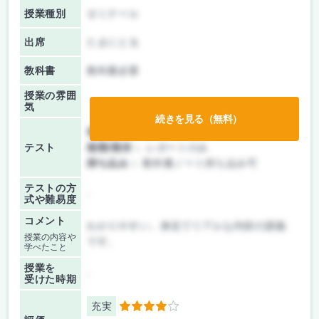
授業種別
ゼミナール
出席
たまにとる
教科書
教科書必要
授業の雰囲
気
続きを見る（無料）
前期/中間：
レポートのみ
テスト
後期/期末：
レポートのみ
持ち込み：
教科書ノート持ち込み可
テストの方
-
式や難易度
コメント
わかりやすい。身近でリアルな内容の講義
授業の内容や
です。
学べたこと
授業を
-
受けた時期
充実
4