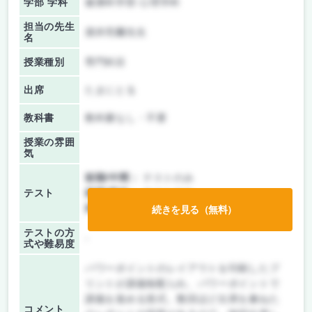
学部 学科
健康科学部 心理学科
担当の先生
酒井亮爾先生
名
授業種別
専門科目
出席
たまにとる
教科書
教科書なし・不要
授業の雰囲
気
前期/中間：
テストのみ
テスト
後期/期末：
テストのみ
持ち込み：
教科書ノート持ち込み不可
続きを見る（無料）
テストの方
-
式や難易度
パワーポイントのレイアウトを印刷したプ
リントが講義毎配られ、パワーポイントで
講義を進める形式。数回ほど出席を兼ねた
コメント