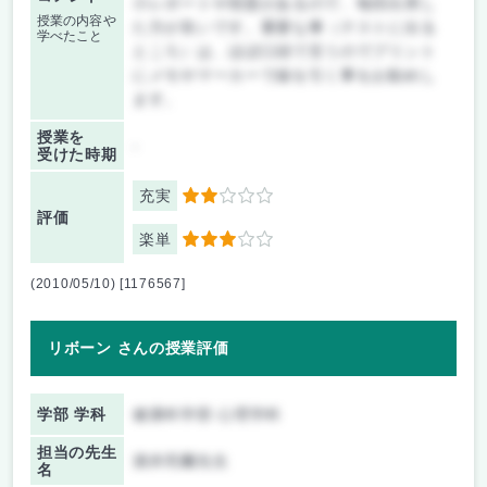
小レポートや宿題があるので、毎回出席し
授業の内容や
た方が良いです。重要な事（テストに出る
学べたこと
ところ）は、ほぼ口頭で言うのでプリント
にメモやマーカーで線を引く事をお勧めし
ます。
授業を
-
受けた時期
充実
2
評価
楽単
3
(2010/05/10) [1176567]
リボーン さんの授業評価
学部 学科
健康科学部 心理学科
担当の先生
酒井亮爾先生
名