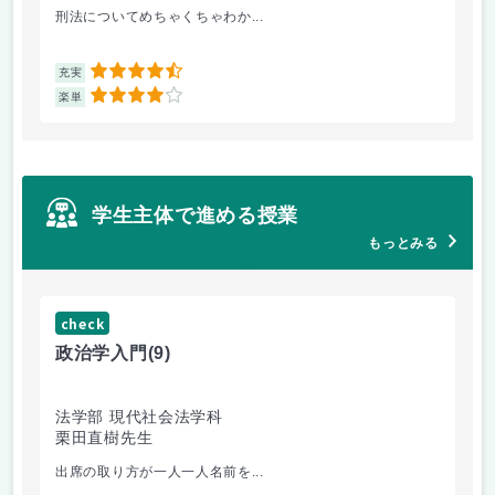
刑法についてめちゃくちゃわか...
面
4.5
充実
充
4
楽単
楽
学生主体で進める授業
もっとみる
check
ch
政治学入門
(9)
哲
法学部 現代社会法学科
法
栗田直樹先生
星
出席の取り方が一人一人名前を...
前