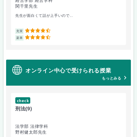
経営学部 経営学科
経
関千里先生
岩
先生が面白くて話が上手いので...
教
4.5
充実
充
4.5
楽単
楽
オンライン中心で受けられる授業
もっとみる
check
ch
刑法
(9)
フ
法学部 法律学科
文
野村健太郎先生
堀