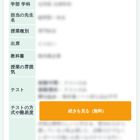
学部 学科
法学部 法律学科
担当の先生
飯野賢一先生
名
授業種別
専門科目
出席
とらない
教科書
教科書必要
授業の雰囲
気
前期/中間：
テストのみ
テスト
後期/期末：
テストのみ
持ち込み：
教科書ノート持ち込み不可
テストの方
-
続きを見る（無料）
式や難易度
内容は素晴らしいに尽きる。憲法を心から
愛していると私は感じた。試験だけでなく
レポートや他にも色々な小テストを行い、