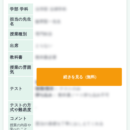
学部 学科
法学部 法律学科
担当の先生
飯野賢一先生
名
授業種別
専門科目
出席
とらない
教科書
教科書必要
授業の雰囲
気
続きを見る（無料）
前期/中間：
テストのみ
テスト
後期/期末：
テストのみ
持ち込み：
教科書ノート持ち込み不可
テストの方
-
式や難易度
コメント
憲法の基礎を丁寧におしえてくれる
授業の内容や
学べたこと