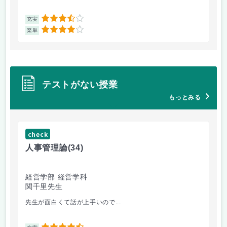
3.5
充実
充
4
楽単
楽
テストがない授業
もっとみる
check
ch
人事管理論
(34)
哲
経営学部 経営学科
経
関千里先生
岩
先生が面白くて話が上手いので...
教