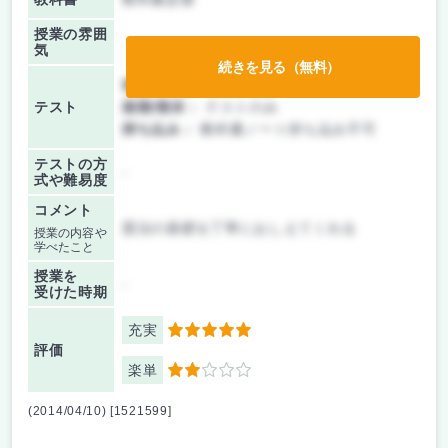
授業の雰囲
気
続きを見る（無料）
前期/中間：
テストのみ
テスト
後期/期末：
テストのみ
持ち込み：
教科書ノート持ち込み不可
テストの方
-
式や難易度
コメント
憲法の基礎を丁寧におしえてくれる
授業の内容や
学べたこと
授業を
-
受けた時期
充実
5
評価
楽単
2
(2014/04/10) [1521599]