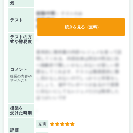
気
前期/中間：
テストのみ
テスト
後期/期末：
テストのみ
持ち込み：
テストなし
続きを見る（無料）
テストの方
-
式や難易度
基本的に教科書の内容+レジュメを使って説
明してくれる。内容自体は刑法や民法に比
べ抽象的で難しいかもしれないが楽しい授
コメント
業をしてくれます。テストは難易度的に難
授業の内容や
し目かもしれないのでしっかりと対策をし
学べたこと
ましょう。途中でレポートがあるので授業
に出ないにしてもレジュメだけは取得した
ほうがいいです
授業を
-
受けた時期
充実
5
評価