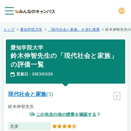
メニュー
トップ
愛知学院大学
「現代社会と家族」を含む授業
鈴木伸智先生
愛知学院大学
鈴木伸智先生の「現代社会と家族」
の評価一覧
更新日
2023/03/20
：
現代社会と家族
(5)
ピン留
鈴木伸智先生
この先生の他の授業を確認する
充実
4.5