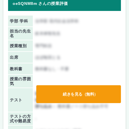
oeSQNM8m さんの授業評価
学部 学科
法学部 現代社会法学科
担当の先生
鈴木伸智先生
名
授業種別
専門科目
出席
ほぼ毎回とる
教科書
教科書なし・不要
授業の雰囲
気
前期/中間：
授業無し
続きを見る（無料）
テスト
後期/期末：
テストのみ
持ち込み：
教科書ノート持ち込み不可
テストの方
-
式や難易度