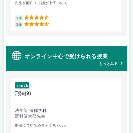
先生が面白くて話が上手いので...
教
4.5
充実
充
4.5
楽単
楽
オンライン中心で受けられる授業
もっとみる
check
ch
刑法
(9)
フ
法学部 法律学科
文
野村健太郎先生
堀
刑法についてめちゃくちゃわか...
面