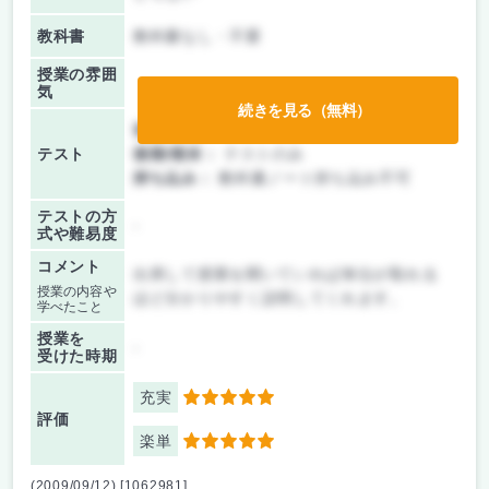
教科書
教科書なし・不要
授業の雰囲
気
続きを見る（無料）
前期/中間：
テストのみ
テスト
後期/期末：
テストのみ
持ち込み：
教科書ノート持ち込み不可
テストの方
-
式や難易度
コメント
出席して授業を聞いていれば単位が取れる
授業の内容や
ほど分かりやすく説明してくれます。
学べたこと
授業を
-
受けた時期
充実
5
評価
楽単
5
(2009/09/12) [1062981]