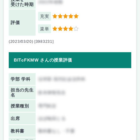
2022年前期
受けた時期
充実
5
評価
楽単
4
(2023/03/20) [3983231]
BITcFKMW さんの授業評価
学部 学科
法学部 現代社会法学科
担当の先生
鈴木伸智先生
名
授業種別
専門科目
出席
ほぼ毎回とる
教科書
教科書なし・不要