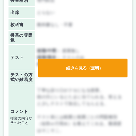
授業種別
専門科目
出席
とらない
教科書
教科書なし・不要
授業の雰囲
気
前期/中間：
授業無し
テスト
後期/期末：
テストのみ
持ち込み：
教科書ノート持ち込み不可
続きを見る（無料）
テストの方
-
式や難易度
丁寧な語り口がクセになる授業。
前の方にいるとたまに当てられる。答える
と少しテストで加点してもらえる。
コメント
テスト前には範囲と範囲ごとの問題種別
授業の内容や
学べたこと
（短答or穴埋め）を教えてくれる。難易度
はそこそこ。