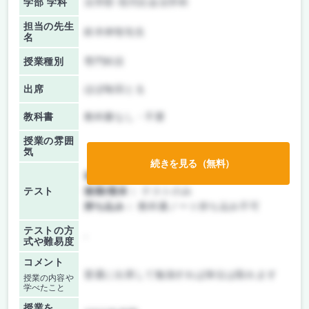
学部 学科
法学部 現代社会法学科
担当の先生
鈴木伸智先生
名
授業種別
専門科目
出席
ほぼ毎回とる
教科書
教科書なし・不要
授業の雰囲
気
続きを見る（無料）
前期/中間：
テストのみ
テスト
後期/期末：
テストのみ
持ち込み：
教科書ノート持ち込み不可
テストの方
-
式や難易度
コメント
普通に出席して勉強すれば単位は取れます
授業の内容や
学べたこと
授業を