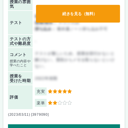
授業の雰囲
気
続きを見る（無料）
前期/中間：
テストのみ
テスト
後期/期末：
テストのみ
持ち込み：
教科書ノート持ち込み不可
テストの方
-
式や難易度
テストが難しいため、授業全部行かないと
コメント
解けない。普段からメモを取らないといけ
授業の内容や
学べたこと
ない。
授業を
2022年前期
受けた時期
充実
5
評価
楽単
2
(2023/03/11) [3979090]