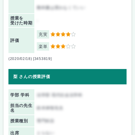
教科書は買わなくていい
授業を
-
受けた時期
充実
4
評価
楽単
3
(2020/02/18) [3453819]
梨 さんの授業評価
学部 学科
法学部 現代社会法学科
担当の先生
鈴木伸智先生
名
授業種別
専門科目
出席
とらない