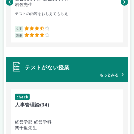
岩佐先生
長
テストの内容をおしえてもらえ...
哲
3.5
充実
充
4
楽単
楽
テストがない授業
もっとみる
check
ch
人事管理論
(34)
哲
経営学部 経営学科
経
関千里先生
岩