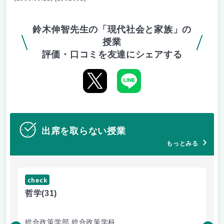
鈴木伸智先生の「現代社会と家族」の
授業
評価・口コミを友達にシェアする
出席を取らない授業
もっとみる
check
ch
哲学
(31)
哲
総合政策学部 総合政策学科
総