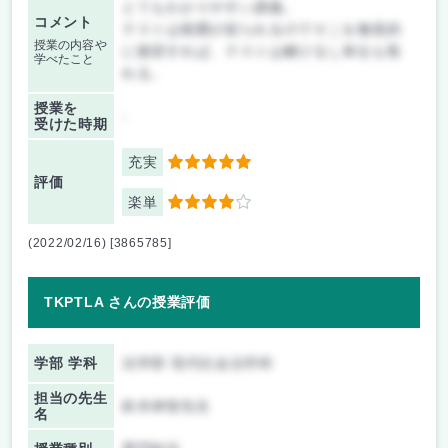
とてもわかりやすい講義。
コメント
テストは範囲が絞られるのでそこを徹底的
授業の内容や
に復習すれば、テストは解けるし単位も取
学べたこと
れる。
授業を
-
受けた時期
充実
5
評価
楽単
4
(2022/02/16) [3865785]
TKPTLA さんの授業評価
学部 学科
法学部 現代社会法学科
担当の先生
鈴木伸智先生
名