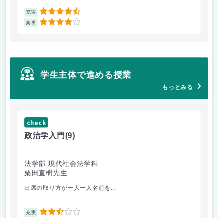
4.5
充実
充
4
楽単
楽
学生主体で進める授業
もっとみる
check
ch
政治学入門
(9)
哲
法学部 現代社会法学科
法
栗田直樹先生
星
出席の取り方が一人一人名前を...
前
2.5
充実
充