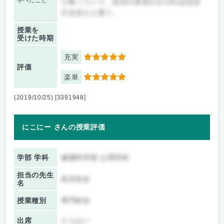
学べたこと
と取っていて、自分の意見がかければほぼ
大丈夫だと思う。
授業を
-
受けた時期
充実
5
評価
楽単
5
(2019/10/25) [3391948]
にこにー さんの授業評価
学部 学科
健康科学部 心理学科
担当の先生
高木先生
名
授業種別
専門科目
出席
とらない