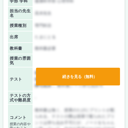
学部 学科
健康科学部 心理学科
担当の先生
高木先生
名
授業種別
専門科目
出席
たまにとる
教科書
教科書必要
授業の雰囲
気
前期/中間：
テストのみ
続きを見る（無料）
テスト
後期/期末：
テストのみ
持ち込み：
教科書ノート持ち込み可
テストの方
-
式や難易度
教科書は無く、授業のたびにプリントが配
られる。テストの際は授業で配られたプリ
コメント
ントは持ち込み不可だが、ノートをちゃん
授業の内容や