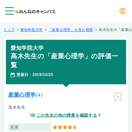
メニュー
トップ
愛知学院大学
「産業心理学」を含む授業
高木先生の「産業
愛知学院大学
高木先生の「産業心理学」の評価一
覧
更新日
2019/10/25
：
産業心理学
(4)
ピン留
高木先生
この先生の他の授業を確認する
充実
4.5