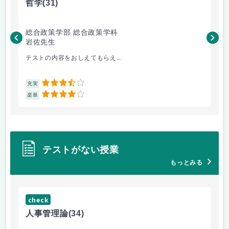
哲学
(31)
哲
総合政策学部 総合政策学科
総
岩佐先生
長
テストの内容をおしえてもらえ...
哲
3.5
充実
充
4
楽単
楽
テストがない授業
もっとみる
check
ch
人事管理論
(34)
哲