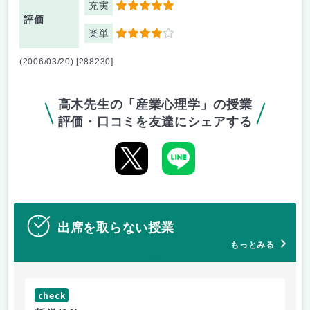
充実
5
評価
楽単
4
(2006/03/20) [288230]
高木先生の「産業心理学」の授業
評価・口コミを友達にシェアする
出席を取らない授業
もっとみる
check
ch