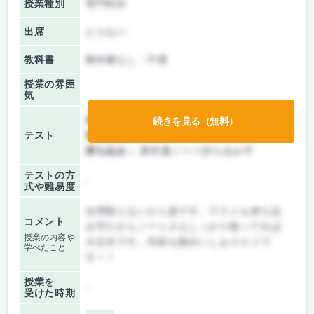
授業種別
専門科目
出席
とらない
教科書
教科書なし・不要
授業の雰囲
気
前期/中間：
テストのみ
続きを見る（無料）
テスト
後期/期末：
テストのみ
持ち込み：
教科書ノート持ち込み可
テストの方
-
式や難易度
出席取らないから楽です。テストも持ち込
コメント
み可だからノートさえしっかり取ってれば
授業の内容や
大丈夫です。内容も面白いしおススメで
学べたこと
す！！
授業を
-
受けた時期