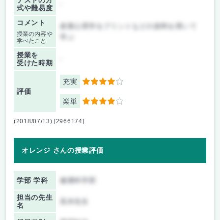
テストの方
-
式や難易度
コメント
産業心理学をプリントなどの資料を用いて
授業の内容や
学ぶ
学べたこと
授業を
-
受けた時期
充実
4
評価
楽単
4
(2018/07/13) [2966174]
オレンジ さんの授業評価
学部 学科
健康科学部
担当の先生
高木先生
名