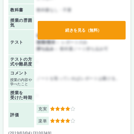
教科書
教科書なし・不要
授業の雰囲
気
続きを見る（無料）
前期/中間：
レポートのみ
テスト
後期/期末：
レポートのみ
持ち込み：
教科書ノート持ち込み可
テストの方
-
式や難易度
コメント
ノートを取っていればレポートは書ける。
授業の内容や
学べたこと
授業を
-
受けた時期
充実
4
評価
楽単
4
(2019/03/04) [3100349]