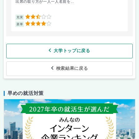
出席の取り方が一人一人名前を...
前
2.5
充実
充
4
楽単
楽
大学トップに戻る
検索結果に戻る
早めの就活対策