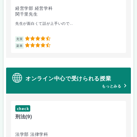
経営学部 経営学科
経
関千里先生
岩
先生が面白くて話が上手いので...
教
4.5
充実
充
4.5
楽単
楽
オンライン中心で受けられる授業
もっとみる
check
ch
刑法
(9)
フ
法学部 法律学科
文