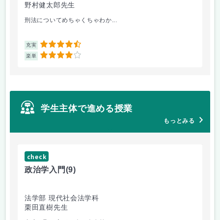
野村健太郎先生
堀
刑法についてめちゃくちゃわか...
面
4.5
充実
充
4
楽単
楽
学生主体で進める授業
もっとみる
check
ch
政治学入門
(9)
哲
法学部 現代社会法学科
法
栗田直樹先生
星