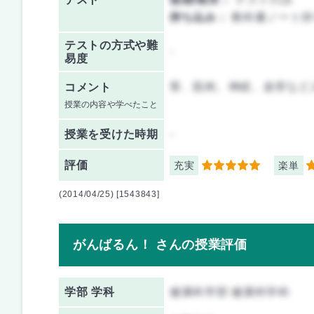
持ち込み：
教科書ノート持
テストの方式や難
-
易度
骨、筋肉、神経、血管など
コメント
授業の内容や学べたこと
授業を
受けた時期
-
評価
充実
楽単
5
2
(2014/04/25) [1543843]
がんばるん！ さんの授業評価
学部 学科
健康科学部 健康科学科