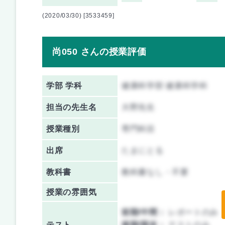
(2020/03/30) [3533459]
尚050 さんの授業評価
学部 学科
健康科学部 健康科学科
担当の先生名
大野先生
授業種別
専門科目
出席
たまにとる
教科書
教科書なし・不要
授業の雰囲気
前期/中間：
レポートのみ
テスト
後期/期末：
テストのみ