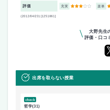
評価
充実
楽単
3
2
(2012/04/23) [1251861]
大野先生
評価・口コ
出席を取らない授業
check
哲学
(31)