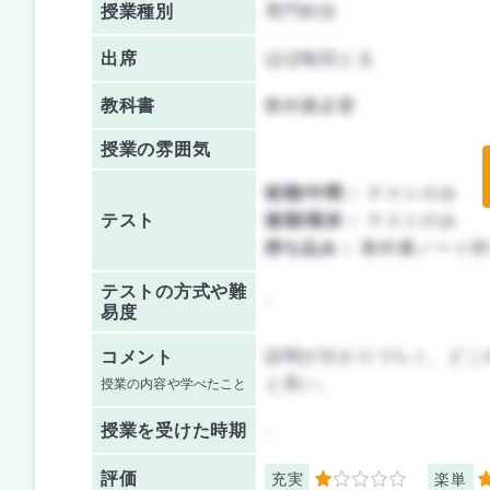
授業種別
専門科目
出席
ほぼ毎回とる
教科書
教科書必要
授業の雰囲気
前期/中間：
テストのみ
テスト
後期/期末：
テストのみ
持ち込み：
教科書ノート持
テストの方式や難
-
易度
説明が分かりづらく、どこ
コメント
と良い。
授業の内容や学べたこと
授業を
受けた時期
-
評価
充実
楽単
1
2