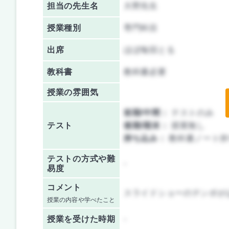
担当の先生名
大野先生
授業種別
専門科目
出席
ほぼ毎回とる
教科書
教科書必要
授業の雰囲気
前期/中間：
テストのみ
テスト
後期/期末：
授業無し
持ち込み：
教科書ノート持
テストの方式や難
-
易度
コメント
スライドショーのテンポが
授業の内容や学べたこと
授業を
受けた時期
-