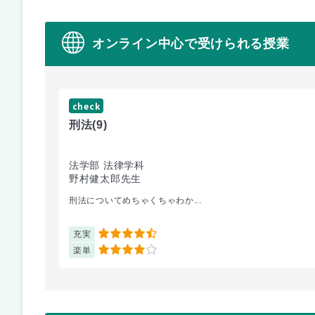
オンライン中心で受けられる授業
check
刑法
(9)
法学部 法律学科
野村健太郎先生
刑法についてめちゃくちゃわか...
充実
4.5
楽単
4