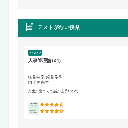
テストがない授業
check
人事管理論
(34)
経営学部 経営学科
関千里先生
先生が面白くて話が上手いので...
充実
4.5
楽単
4.5