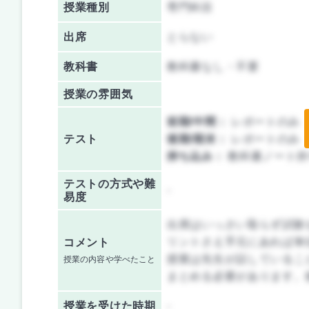
授業種別
専門科目
出席
とらない
教科書
教科書なし・不要
授業の雰囲気
前期/中間：
レポートのみ
テスト
後期/期末：
レポートのみ
持ち込み：
教科書ノート持
テストの方式や難
-
易度
出席はいっさい取らず試験
リントさえ手元にあれば単
コメント
授業は先生が話しているこ
授業の内容や学べたこと
まとめる必要があります。
授業を
受けた時期
-