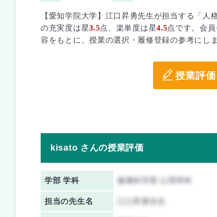
【愛知学院大学】江口昇勇先生が担当する「人
の充実度は星
3.5
点、楽単度は星
4.5
点です。会員
容をもとに、授業の選択・履修登録の参考にし
授業評価
kisato さんの授業評価
学部 学科
健康科学部 心理学科
担当の先生名
江口昇勇先生