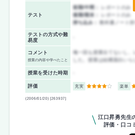
前期/中間：
レポートのみ
テスト
後期/期末：
レポートのみ
持ち込み：
教科書ノート持
テストの方式や難
-
易度
俺一回も授業出てないし、
コメント
した。授業は結構面白いら
授業の内容や学べたこと
授業を
受けた時期
-
評価
充実
楽単
4
4
(2006/01/20) [263937]
江口昇勇先生
評価・口コ