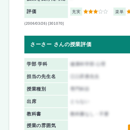
評価
充実
楽単
3
5
(2006/03/26) [301070]
さーさー さんの授業評価
学部 学科
健康科学部 心理
担当の先生名
江口昇勇先生
授業種別
専門科目
出席
とらない
教科書
教科書なし・不要
授業の雰囲気