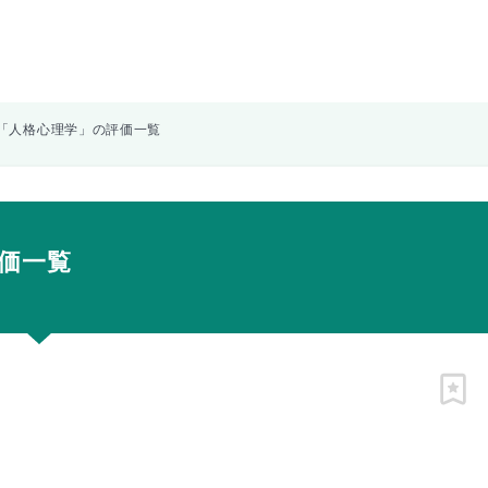
「人格心理学」の評価一覧
価一覧
ピン