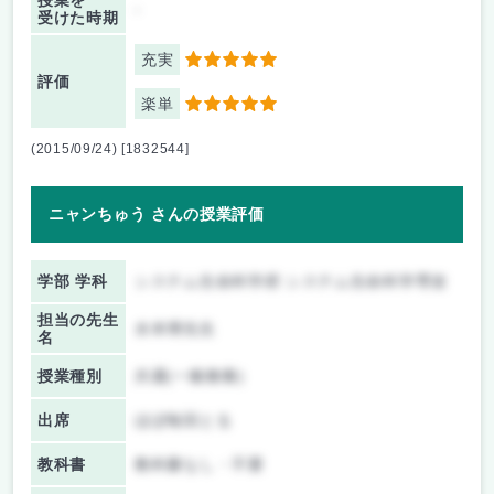
授業を
-
受けた時期
充実
5
評価
楽単
5
(2015/09/24) [1832544]
ニャンちゅう さんの授業評価
学部 学科
システム生命科学府 システム生命科学専攻
担当の先生
水本博先生
名
授業種別
共通(一般教養)
出席
ほぼ毎回とる
教科書
教科書なし・不要