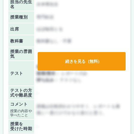
担当の先生
水本博先生
名
授業種別
専門科目
出席
ほぼ毎回とる
教科書
教科書なし・不要
授業の雰囲
気
続きを見る（無料）
前期/中間：
授業無し
テスト
後期/期末：
レポートのみ
持ち込み：
テストなし
テストの方
-
式や難易度
コメント
講義は比較的わかりやすく、レポートも最
授業の内容や
後に一度だけでかなり楽だと思う。
学べたこと
授業を
-
受けた時期