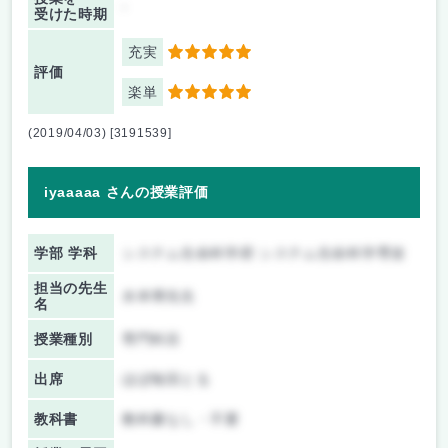
-
受けた時期
充実
5
評価
楽単
5
(2019/04/03) [3191539]
iyaaaaa さんの授業評価
学部 学科
システム生命科学府 システム生命科学専攻
担当の先生
水本博先生
名
授業種別
専門科目
出席
ほぼ毎回とる
教科書
教科書なし・不要