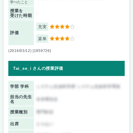
学べたこと
授業を
-
受けた時期
充実
4
評価
楽単
4
(2016/03/12) [1959726]
Tai_se_i さんの授業評価
学部 学科
システム生命科学府 システム生命科学専攻
担当の先生
水本博先生
名
授業種別
専門科目
出席
とらない