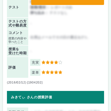
前期/中間：
テスト・レポート両方なし
テスト
後期/期末：
レポートのみ
持ち込み：
テストなし
テストの方
-
式や難易度
コメント
出席はメールでその日の要点を2つ。
授業の内容や
学べたこと
授業を
-
受けた時期
充実
4
評価
楽単
5
(2016/02/12) [1904202]
みきてぃ さんの授業評価