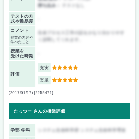
持ち込み：
テストなし
テストの方
-
式や難易度
コメント
生命プロセス工学の話をかなり分かりやす
授業の内容や
く説明してくれます。
学べたこと
授業を
-
受けた時期
充実
5
評価
楽単
5
(2017/01/17) [2255471]
たっつー さんの授業評価
学部 学科
システム生命科学府 システム生命科学専攻