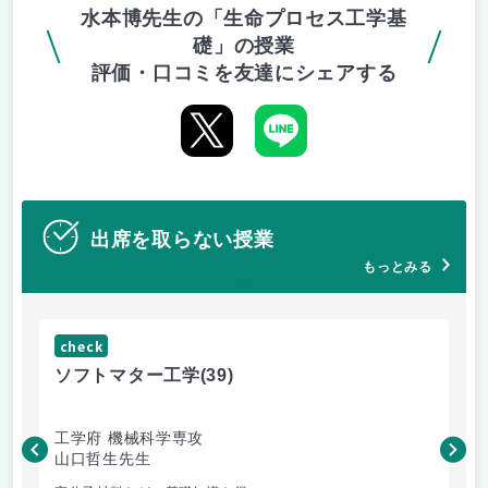
水本博先生の「生命プロセス工学基
礎」の授業
評価・口コミを友達にシェアする
出席を取らない授業
もっとみる
check
ch
ソフトマター工学
(39)
場
工学府 機械科学専攻
理
山口哲生先生
鈴