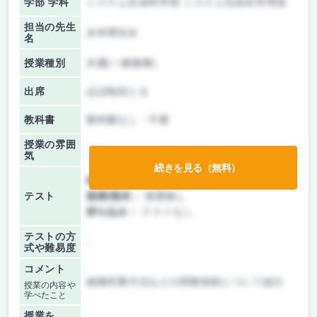
学部 学科
システム生命科学府 システム生命科学専攻
担当の先生
水本博先生
名
授業種別
共通(一般教養)
出席
ほぼ毎回とる
教科書
教科書なし・不要
授業の雰囲
気
続きを見る（無料）
前期/中間：
レポートのみ
テスト
後期/期末：
授業無し
持ち込み：
テストなし
テストの方
-
式や難易度
コメント
細胞培養方法などの実験技術について紹介
授業の内容や
学べたこと
授業を