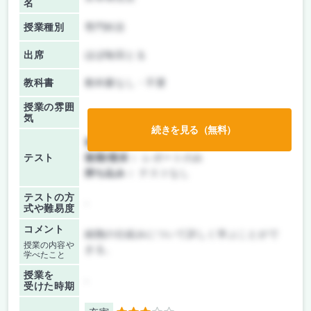
名
授業種別
専門科目
出席
ほぼ毎回とる
教科書
教科書なし・不要
授業の雰囲
気
続きを見る（無料）
前期/中間：
レポートのみ
テスト
後期/期末：
レポートのみ
持ち込み：
テストなし
テストの方
-
式や難易度
コメント
細胞の仕組みについて詳しく学ぶことがで
授業の内容や
きる。
学べたこと
授業を
-
受けた時期