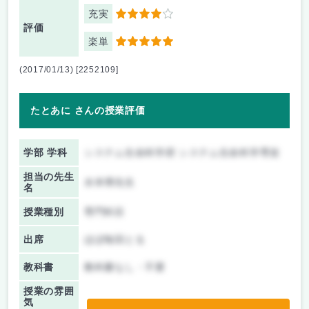
充実
4
評価
楽単
5
(2017/01/13) [2252109]
たとあに さんの授業評価
学部 学科
システム生命科学府 システム生命科学専攻
担当の先生
水本博先生
名
授業種別
専門科目
出席
ほぼ毎回とる
教科書
教科書なし・不要
授業の雰囲
気