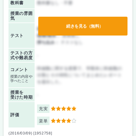
教科書
教科書なし・不要
授業の雰囲
気
続きを見る（無料）
前期/中間：
レポートのみ
テスト
後期/期末：
授業無し
持ち込み：
テストなし
テストの方
-
式や難易度
幹細胞に関する授業で、学期末に幹細胞の
コメント
分類とその特性についてまとめたレポート
授業の内容や
学べたこと
を提出した。
授業を
-
受けた時期
充実
5
評価
楽単
4
(2016/03/09) [1952758]