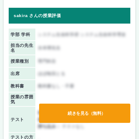
sakira さんの授業評価
学部 学科
システム生命科学府 システム生命科学専攻
担当の先生
水本博先生
名
授業種別
専門科目
出席
ほぼ毎回とる
教科書
教科書なし・不要
授業の雰囲
気
前期/中間：
レポートのみ
続きを見る（無料）
テスト
後期/期末：
レポートのみ
持ち込み：
テストなし
テストの方