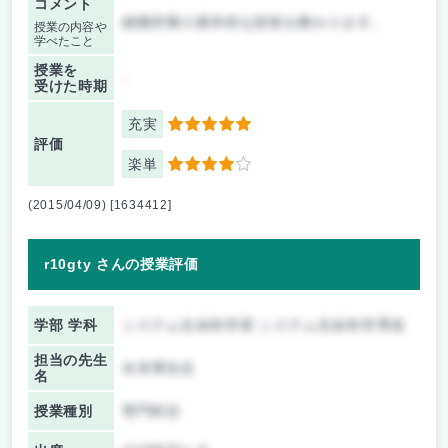
コメント
細胞培養の基本的な技術を教わります。
授業の内容や
学べたこと
授業を
-
受けた時期
充実
5
評価
楽単
4
(2015/04/09) [1634412]
r10gty さんの授業評価
学部 学科
システム生命科学府 システム生命科学専攻
担当の先生
水本博先生
名
授業種別
専門科目