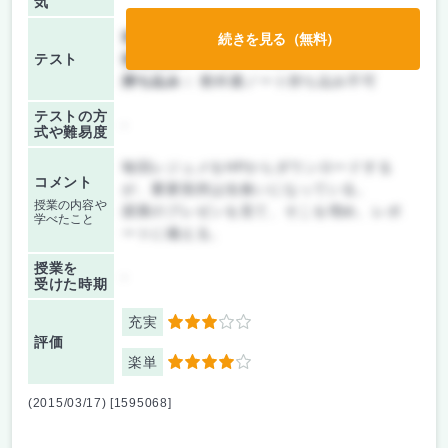
気
前期/中間：
レポートのみ
続きを見る（無料）
テスト
後期/期末：
レポートのみ
持ち込み：
教科書ノート持ち込み不可
テストの方
-
式や難易度
毎回レジュメをHPからダウンロードする
コメント
が、重要箇所は虫食いになっている。
授業の内容や
授業のプレゼンを見て、そこを埋め、レポ
学べたこと
ートに備える。
授業を
-
受けた時期
充実
3
評価
楽単
4
(2015/03/17) [1595068]