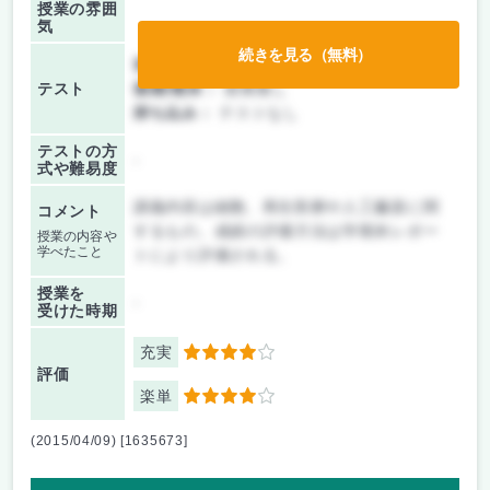
授業の雰囲
気
続きを見る（無料）
前期/中間：
レポートのみ
テスト
後期/期末：
授業無し
持ち込み：
テストなし
テストの方
-
式や難易度
講義内容は細胞、再生医療や人工臓器に関
コメント
するもの。成績の評価方法は学期末レポー
授業の内容や
学べたこと
トにより評価される。
授業を
-
受けた時期
充実
4
評価
楽単
4
(2015/04/09) [1635673]