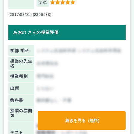
楽単
5
(2017/03/01) [2306578]
あおの さんの授業評価
学部 学科
システム生命科学府 システム生命科学専攻
担当の先生
水本博先生
名
授業種別
専門科目
出席
とらない
教科書
教科書なし・不要
授業の雰囲
気
続きを見る（無料）
前期/中間：
レポートのみ
テスト
後期/期末：
レポートのみ