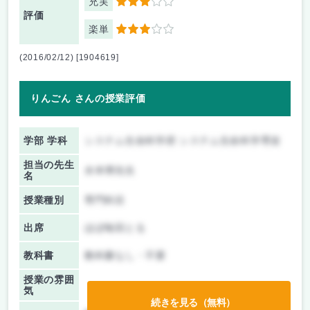
充実
3
評価
楽単
3
(2016/02/12) [1904619]
りんごん さんの授業評価
学部 学科
システム生命科学府 システム生命科学専攻
担当の先生
水本博先生
名
授業種別
専門科目
出席
ほぼ毎回とる
教科書
教科書なし・不要
授業の雰囲
気
続きを見る（無料）