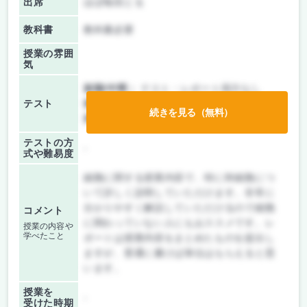
出席
ほぼ毎回とる
教科書
教科書必要
授業の雰囲
気
前期/中間：
テスト・レポート両方なし
テスト
後期/期末：
レポートのみ
続きを見る（無料）
持ち込み：
テストなし
テストの方
-
式や難易度
細胞に関する授業内容で、特に幹細胞につ
いて詳しく説明していただけます。非常に
分かりやすく解説していただけるので細胞
コメント
に関わっていない人にもおススメです。レ
授業の内容や
学べたこと
ポートは授業内容をまとめたものを提出し
ますが、普通に書けば単位はもらえると思
います。
授業を
-
受けた時期