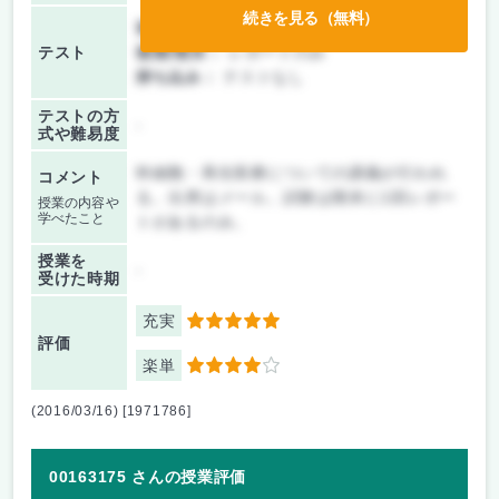
続きを見る（無料）
前期/中間：
テスト・レポート両方なし
テスト
後期/期末：
レポートのみ
持ち込み：
テストなし
テストの方
-
式や難易度
幹細胞・再生医療についての講義が行われ
コメント
る。出席はメール。試験は期末に1回レポー
授業の内容や
学べたこと
トがあるのみ。
授業を
-
受けた時期
充実
5
評価
楽単
4
(2016/03/16) [1971786]
00163175 さんの授業評価