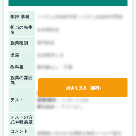
学部 学科
システム生命科学府 システム生命科学専攻
担当の先生
水本博先生
名
授業種別
専門科目
出席
ほぼ毎回とる
教科書
教科書なし・不要
授業の雰囲
気
続きを見る（無料）
前期/中間：
レポートのみ
テスト
後期/期末：
レポートのみ
持ち込み：
テストなし
テストの方
-
式や難易度
コメント
授業後に出される課題を毎回メールで提出