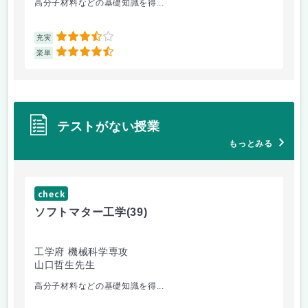
高分子材料などの基礎知識を得...
講
3.5
充実
充
4.5
楽単
楽
テストがない授業
もっとみる
check
ch
ソフトマター工学
(39)
場
工学府 機械科学専攻
理
山口哲生先生
鈴
高分子材料などの基礎知識を得...
相