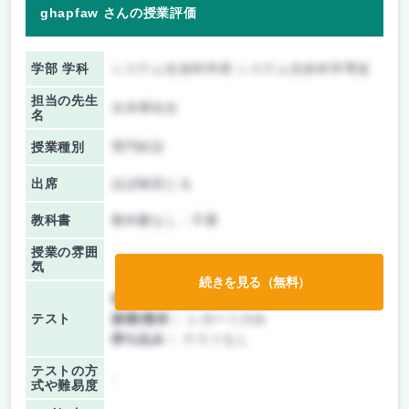
ghapfaw さんの授業評価
学部 学科
システム生命科学府 システム生命科学専攻
担当の先生
水本博先生
名
授業種別
専門科目
出席
ほぼ毎回とる
教科書
教科書なし・不要
授業の雰囲
気
続きを見る（無料）
前期/中間：
レポートのみ
テスト
後期/期末：
レポートのみ
持ち込み：
テストなし
テストの方
-
式や難易度