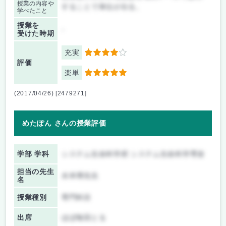
授業の内容や
することで単位が出る。
学べたこと
授業を
-
受けた時期
充実
4
評価
楽単
5
(2017/04/26) [2479271]
めたぽん さんの授業評価
学部 学科
システム生命科学府 システム生命科学専攻
担当の先生
水本博先生
名
授業種別
専門科目
出席
ほぼ毎回とる