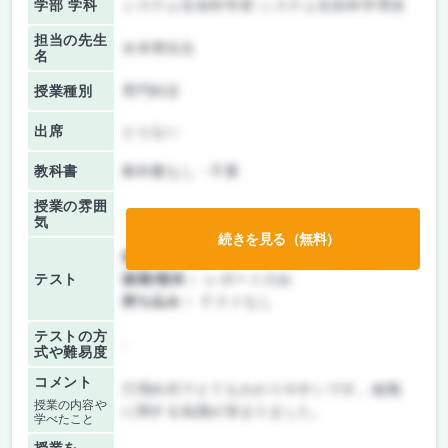
学部 学科
システム生命科学府 システム生命科学専攻
担当の先生
水本博先生
名
授業種別
専門科目
出席
とらない
教科書
教科書なし・不要
授業の雰囲
気
続きを見る（無料）
前期/中間：
テスト・レポート両方なし
テスト
後期/期末：
レポートのみ
持ち込み：
テストなし
テストの方
-
式や難易度
コメント
穴埋め式でとてもわかりやすいです。細胞
授業の内容や
に関する知識が深まりました。
学べたこと