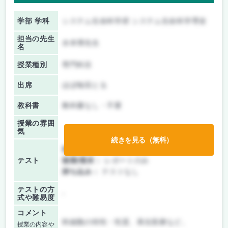
学部 学科
システム生命科学府 システム生命科学専攻
担当の先生
水本博先生
名
授業種別
専門科目
出席
ほぼ毎回とる
教科書
教科書なし・不要
授業の雰囲
気
続きを見る（無料）
前期/中間：
レポートのみ
テスト
後期/期末：
レポートのみ
持ち込み：
テストなし
テストの方
-
式や難易度
コメント
幹細胞の特性・性質、再生医療など。
授業の内容や