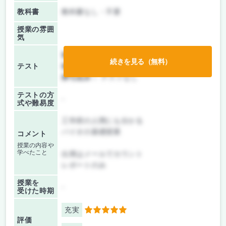
教科書
教科書なし・不要
授業の雰囲
気
前期/中間：
レポートのみ
続きを見る（無料）
テスト
後期/期末：
レポートのみ
持ち込み：
テストなし
テストの方
-
式や難易度
工学府の人間にも分かる
バイオの基礎授業
コメント
授業の内容や
学べたこと
出席はメールでカウント
レポートのみ
授業を
-
受けた時期
充実
5
評価