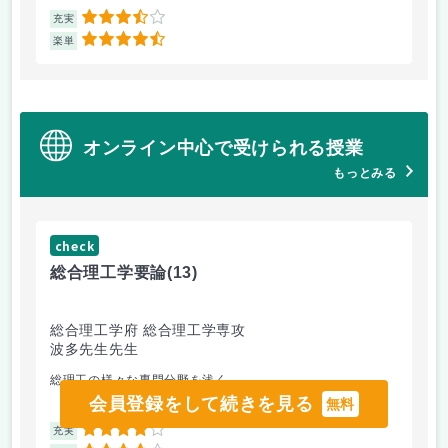
3.5
充実
充
4.5
楽単
楽
オンライン中心で受けられる授業
もっとみる
check
ch
総合理工学要論
(13)
抗
総合理工学府 総合理工学専攻
シ
波多先生先生
片
総理工の様々な専門分野を浅く...
ア
会員登録をして続きを見る
無料
4
充実
充