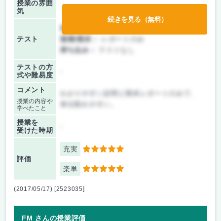
授業の雰囲
気
続きを見る（無料）
前期/中間：
レポートのみ
テスト
後期/期末：
レポートのみ
持ち込み：
テストなし
テストの方
-
式や難易度
コメント
わかりやすい説明と期末レポートのみで、
授業の内容や
単位取れやすい。
学べたこと
授業を
-
受けた時期
充実
5
評価
楽単
5
(2017/05/17) [2523035]
FM さんの授業評価