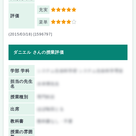
充実
5
評価
楽単
4
(2015/03/18) [1596797]
ダニエル さんの授業評価
学部 学科
システム生命科学府 システム生命科学専攻
担当の先生
水本博先生
名
授業種別
専門科目
出席
ほぼ毎回とる
教科書
教科書なし・不要
授業の雰囲