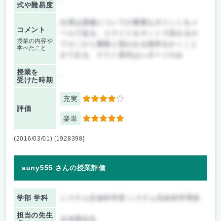
-
式や難易度
出席は講義についての重要なポイントをメ
コメント
ールで送る。スライドをネットで見れるの
授業の内容や
でそこから重要と思われる場所をかくこと
学べたこと
ができる。テスト形式はレポートのみ
授業を
-
受けた時期
充実
4
評価
楽単
5
(2016/03/01) [1928398]
auny555 さんの授業評価
学部 学科
システム生命科学府 システム生命科学専攻
担当の先生
水本博先生