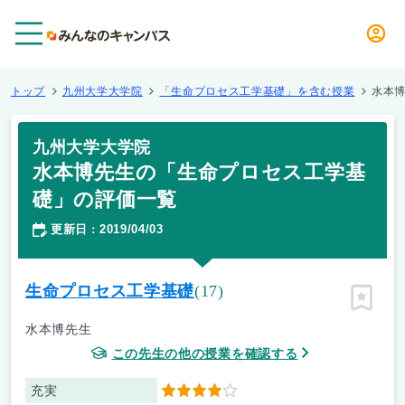
メニュー
トップ
九州大学大学院
「生命プロセス工学基礎」を含む授業
水本
九州大学大学院
水本博先生の「生命プロセス工学基
礎」の評価一覧
更新日
2019/04/03
：
生命プロセス工学基礎
(17)
ピン留
水本博先生
この先生の他の授業を確認する
充実
4