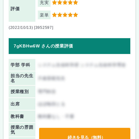
充実
5
評価
楽単
5
(2022/10/13) [3952597]
7gKBHw6W さんの授業評価
学部 学科
システム生命科学府 システム生命科学専攻
担当の先生
片倉喜範先生
名
授業種別
専門科目
出席
ほぼ毎回とる
教科書
教科書なし・不要
授業の雰囲
気
続きを見る（無料）