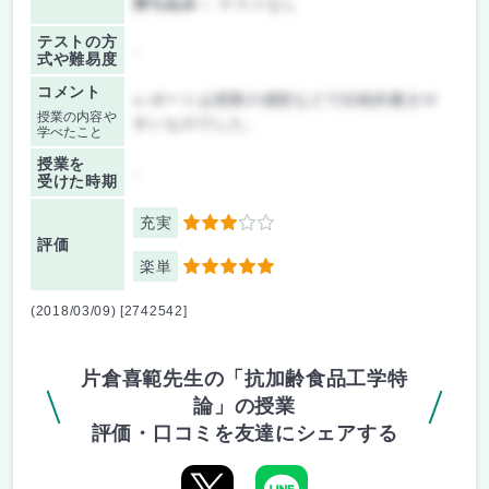
持ち込み：
テストなし
テストの方
-
式や難易度
コメント
レポートは授業の感想などで比較的書きや
授業の内容や
すいものでした。
学べたこと
授業を
-
受けた時期
充実
3
評価
楽単
5
(2018/03/09) [2742542]
片倉喜範先生の「抗加齢食品工学特
論」の授業
評価・口コミを友達にシェアする