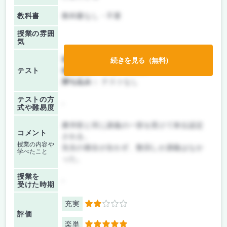
教科書
教科書なし・不要
授業の雰囲
気
前期/中間：
レポートのみ
続きを見る（無料）
テスト
後期/期末：
レポートのみ
持ち込み：
テストなし
テストの方
-
式や難易度
農学部と同じ講義の一部を受けて単位認定
コメント
される。
授業の内容や
先生の都合が合わず、数回しか講義はなか
学べたこと
った。
授業を
-
受けた時期
充実
2
評価
楽単
5