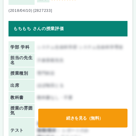
(2018/04/10) [2827233]
もちもち さんの授業評価
学部 学科
システム生命科学府 システム生命科学専攻
担当の先生
片倉喜範先生
名
授業種別
専門科目
出席
ほぼ毎回とる
教科書
教科書なし・不要
授業の雰囲
気
続きを見る（無料）
前期/中間：
テスト・レポート両方なし
テスト
後期/期末：
レポートのみ