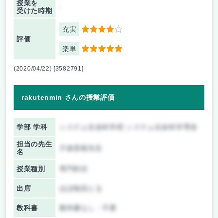
授業を
-
受けた時期
充実
4
評価
楽単
5
(2020/04/22) [3582791]
rakutenmin さんの授業評価
学部 学科
システム生命科学府 システム生命科学専攻
担当の先生
片倉喜範先生
名
授業種別
専門科目
出席
ほぼ毎回とる
教科書
教科書なし・不要