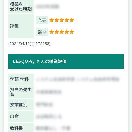
授業を
2023年前期
受けた時期
充実
5
評価
楽単
5
(2024/04/12) [4073053]
LEeQOPiy さんの授業評価
学部 学科
システム生命科学府 システム生命科学専攻
担当の先生
片倉喜範先生
名
授業種別
専門科目
出席
ほぼ毎回とる
教科書
教科書なし・不要