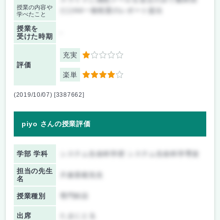
授業の内容や
だけA4一枚程度のレポート提出
学べたこと
授業を
-
受けた時期
充実
1
評価
楽単
4
(2019/10/07) [3387662]
piyo さんの授業評価
学部 学科
システム生命科学府 システム生命科学専攻
担当の先生
片倉喜範先生
名
授業種別
専門科目
出席
たまにとる