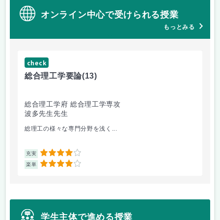
オンライン中心で受けられる授業
もっとみる
check
ch
総合理工学要論
(13)
抗
総合理工学府 総合理工学専攻
シ
波多先生先生
片
総理工の様々な専門分野を浅く...
ア
4
充実
充
4
楽単
楽
学生主体で進める授業