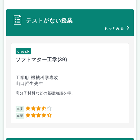
テストがない授業
もっとみる
check
ch
ソフトマター工学
(39)
場
工学府 機械科学専攻
理
山口哲生先生
鈴
高分子材料などの基礎知識を得...
相
3.5
充実
充
4.5
楽単
楽