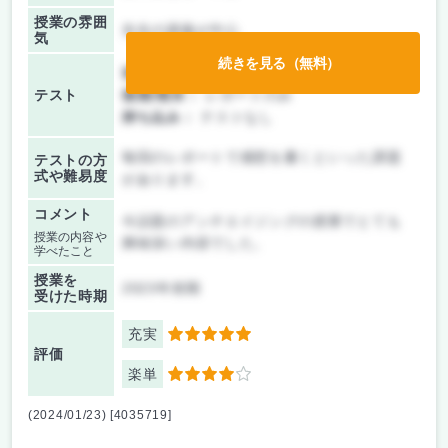
授業の雰囲
先生の講義が中心
気
続きを見る（無料）
前期/中間：
レポートのみ
テスト
後期/期末：
レポートのみ
持ち込み：
テストなし
毎回のレポートで感想を書くといった課題
テストの方
式や難易度
があります。
コメント
今話題のアンチエイジングの授業でとても
授業の内容や
興味深い内容でした。
学べたこと
授業を
2023年前期
受けた時期
充実
5
評価
楽単
4
(2024/01/23) [4035719]