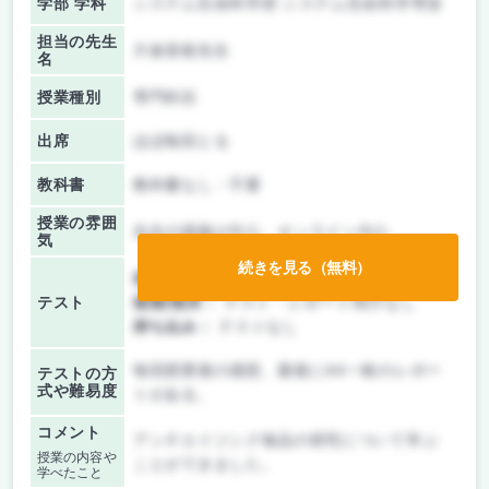
学部 学科
システム生命科学府 システム生命科学専攻
担当の先生
片倉喜範先生
名
授業種別
専門科目
出席
ほぼ毎回とる
教科書
教科書なし・不要
授業の雰囲
先生の講義が中心、オンライン中心
気
続きを見る（無料）
前期/中間：
レポートのみ
テスト
後期/期末：
テスト・レポート両方なし
持ち込み：
テストなし
毎回授業後の感想、最後にA4一枚のレポー
テストの方
式や難易度
トがある。
コメント
アンチエイジング食品の研究について学ぶ
授業の内容や
ことができました。
学べたこと