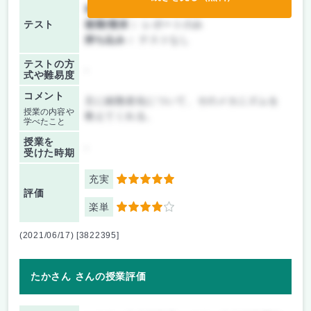
前期/中間：
レポートのみ
テスト
後期/期末：
レポートのみ
持ち込み：
テストなし
テストの方
-
式や難易度
コメント
主に細胞老化について、そのメカニズムを
授業の内容や
教えてくれる。
学べたこと
授業を
-
受けた時期
充実
5
評価
楽単
4
(2021/06/17) [3822395]
たかさん さんの授業評価