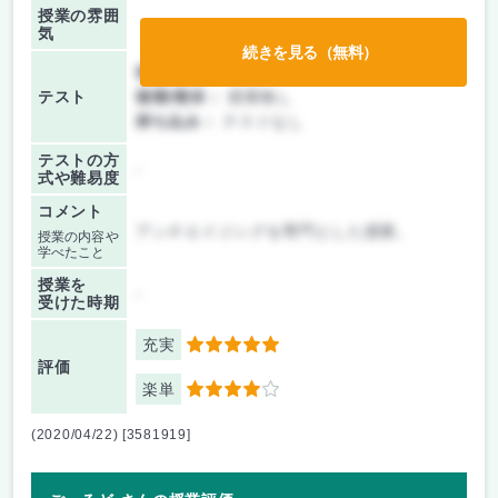
授業の雰囲
気
続きを見る（無料）
前期/中間：
レポートのみ
テスト
後期/期末：
授業無し
持ち込み：
テストなし
テストの方
-
式や難易度
コメント
アンチエイジングを専門とした授業。
授業の内容や
学べたこと
授業を
-
受けた時期
充実
5
評価
楽単
4
(2020/04/22) [3581919]