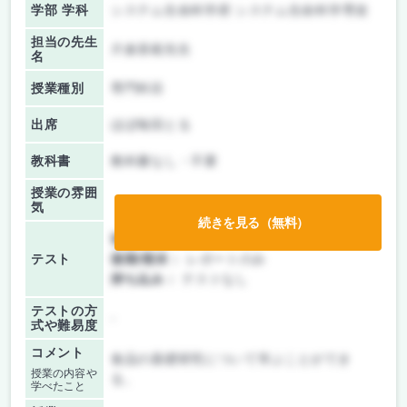
学部 学科
システム生命科学府 システム生命科学専攻
担当の先生
片倉喜範先生
名
授業種別
専門科目
出席
ほぼ毎回とる
教科書
教科書なし・不要
授業の雰囲
気
続きを見る（無料）
前期/中間：
レポートのみ
テスト
後期/期末：
レポートのみ
持ち込み：
テストなし
テストの方
-
式や難易度
コメント
食品の基礎研究について学ぶことができ
授業の内容や
る。
学べたこと