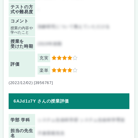
テストの方
-
式や難易度
コメント
加齢研究について教えていただける
授業の内容や
学べたこと
授業を
2019年前期
受けた時期
充実
4
評価
楽単
4
(2022/12/02) [3956767]
6AJd1z7Y さんの授業評価
学部 学科
システム生命科学府 システム生命科学専攻
担当の先生
片倉喜範先生
名