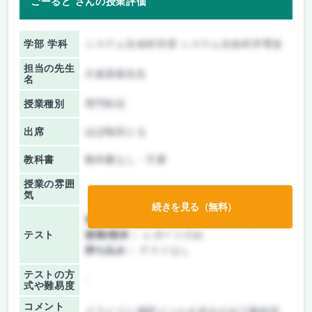
ごーるど さんの授業評価
学部 学科
システム生命科学府 システム生命科学専攻
担当の先生
片倉喜範先生
名
授業種別
専門科目
出席
ほぼ毎回とる
教科書
教科書なし・不要
授業の雰囲
気
続きを見る（無料）
前期/中間：
テスト・レポート両方なし
テスト
後期/期末：
レポートのみ
持ち込み：
テストなし
テストの方
-
式や難易度
コメント
スライドに感想メールを送るのみで最終回