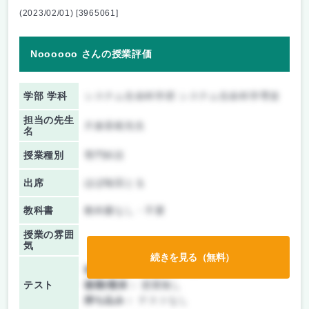
(2023/02/01) [3965061]
Noooooo さんの授業評価
学部 学科
システム生命科学府 システム生命科学専攻
担当の先生
片倉喜範先生
名
授業種別
専門科目
出席
ほぼ毎回とる
教科書
教科書なし・不要
授業の雰囲
気
続きを見る（無料）
前期/中間：
レポートのみ
テスト
後期/期末：
授業無し
持ち込み：
テストなし