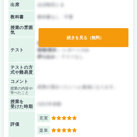
出席
ほぼ毎回とる
教科書
教科書なし・不要
授業の雰囲
気
続きを見る（無料）
前期/中間：
レポートのみ
テスト
後期/期末：
レポートのみ
持ち込み：
テストなし
テストの方
-
式や難易度
コメント
授業が面白くたいへん勉強になります。
授業の内容や
学べたこと
授業を
2022年前期
受けた時期
充実
5
評価
楽単
5