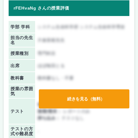
rFEHvaNg さんの授業評価
学部 学科
システム生命科学府 システム生命科学専攻
担当の先生
片倉喜範先生
名
授業種別
専門科目
出席
ほぼ毎回とる
教科書
教科書なし・不要
授業の雰囲
気
続きを見る（無料）
前期/中間：
レポートのみ
テスト
後期/期末：
レポートのみ
持ち込み：
テストなし
テストの方
-
式や難易度