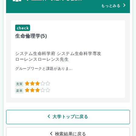
もっとみる
check
ch
生命倫理学
(5)
環
システム生命科学府 システム生命科学専攻
芸
ローレンスローレンス先生
今
グループワークと課題がありま...
課題
3
充実
充
3
楽単
楽
大学トップに戻る
検索結果に戻る