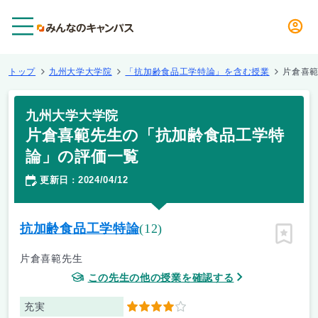
メニュー
トップ
九州大学大学院
「抗加齢食品工学特論」を含む授業
片倉喜
九州大学大学院
片倉喜範先生の「抗加齢食品工学特
論」の評価一覧
更新日
2024/04/12
：
抗加齢食品工学特論
(12)
ピン留
片倉喜範先生
この先生の他の授業を確認する
充実
4