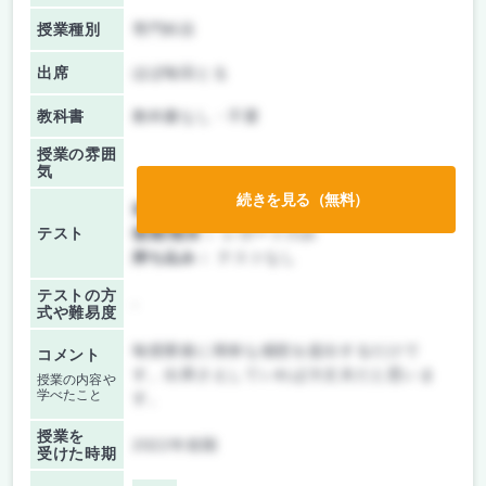
授業種別
専門科目
出席
ほぼ毎回とる
教科書
教科書なし・不要
授業の雰囲
気
続きを見る（無料）
前期/中間：
レポートのみ
テスト
後期/期末：
レポートのみ
持ち込み：
テストなし
テストの方
-
式や難易度
毎授業後に簡単な感想を提出するだけで
コメント
す。出席さえしていれば大丈夫だと思いま
授業の内容や
学べたこと
す。
授業を
2022年前期
受けた時期