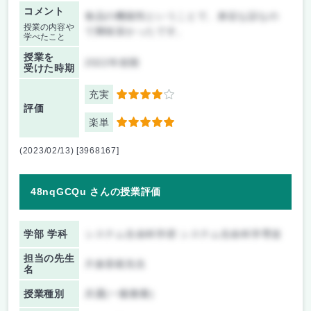
コメント
食品の機能性ということで、身近な話なの
授業の内容や
で興味深かったです。
学べたこと
授業を
2022年前期
受けた時期
充実
4
評価
楽単
5
(2023/02/13) [3968167]
48nqGCQu さんの授業評価
学部 学科
システム生命科学府 システム生命科学専攻
担当の先生
片倉喜範先生
名
授業種別
共通(一般教養)