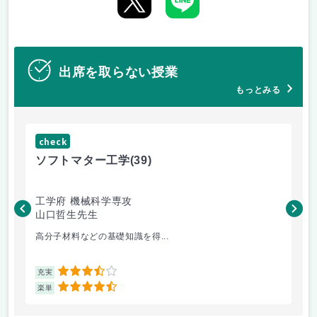
出席を取らない授業
もっとみる
check
ch
ソフトマター工学
(39)
場
工学府 機械科学専攻
理
山口哲生先生
鈴
高分子材料などの基礎知識を得...
講
3.5
充実
充
4.5
楽単
楽