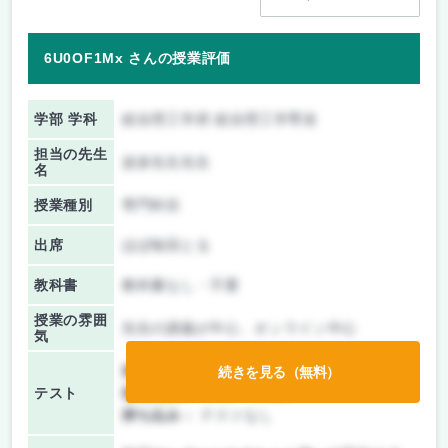
6U0OF1Mx さんの授業評価
学部 学科
総合理工学府 総合理工学専攻
担当の先生
波多先生先生
名
授業種別
専門科目
出席
ほぼ毎回とる
教科書
教科書なし・不要
授業の雰囲
先生の講義が中心、オンライン中心
気
前期/中間：
レポートのみ
続きを見る（無料）
テスト
後期/期末：
レポートのみ
持ち込み：
テストなし