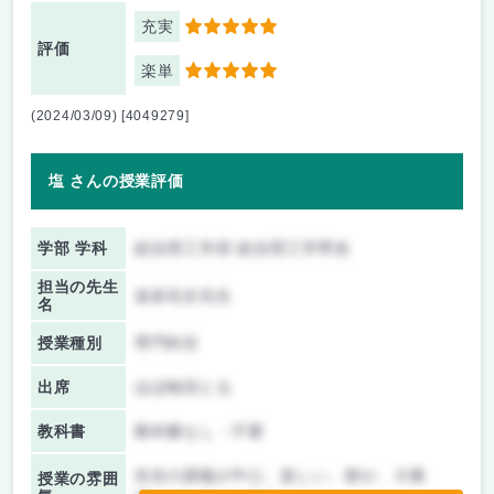
充実
5
評価
楽単
5
(2024/03/09) [4049279]
塩 さんの授業評価
学部 学科
総合理工学府 総合理工学専攻
担当の先生
波多先生先生
名
授業種別
専門科目
出席
ほぼ毎回とる
教科書
教科書なし・不要
先生の講義が中心、楽しい、静か、大教
授業の雰囲