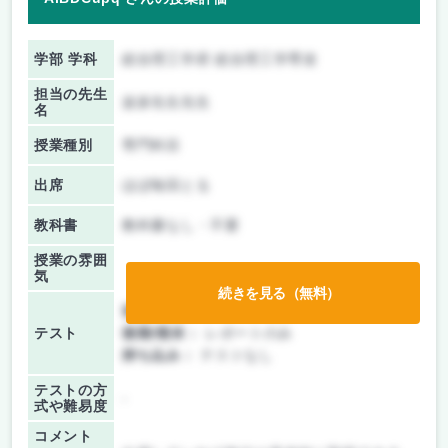
学部 学科
総合理工学府 総合理工学専攻
担当の先生
波多先生先生
名
授業種別
専門科目
出席
ほぼ毎回とる
教科書
教科書なし・不要
授業の雰囲
気
続きを見る（無料）
前期/中間：
レポートのみ
テスト
後期/期末：
レポートのみ
持ち込み：
テストなし
テストの方
-
式や難易度
コメント