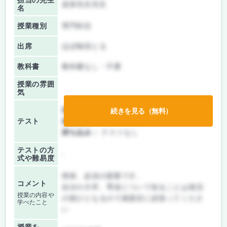
担当の先生
波多先生先生
名
授業種別
専門科目
出席
ほぼ毎回とる
教科書
教科書なし・不要
授業の雰囲
気
前期/中間：
レポートのみ
続きを見る（無料）
テスト
後期/期末：
レポートのみ
持ち込み：
テストなし
テストの方
-
式や難易度
簡単、必須の授業です。
コメント
自分の大学、専攻について知ることは就活
授業の内容や
の助けとなるので真面目に頑張ってくださ
学べたこと
い