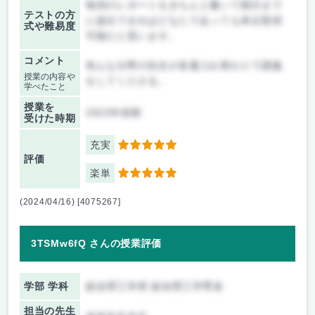
毎回のレポートをきちんと書いて期日まで
テストの方
に提出できればどなたであっても単位取得
式や難易度
可能だと思います。
コメント
色んな分野の先生が各週入れ替わりで講義
授業の内容や
をしてくださる。
学べたこと
授業を
2023年前期
受けた時期
充実
5
評価
楽単
5
(2024/04/16) [4075267]
3TSMw6fQ さんの授業評価
学部 学科
総合理工学府 総合理工学専攻
担当の先生