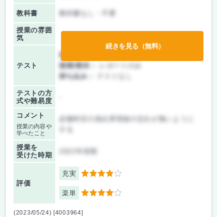
教科書
教科書なし・不要
授業の雰囲
気
続きを見る（無料）
前期/中間：
レポートのみ
テスト
後期/期末：
レポートのみ
持ち込み：
テストなし
テストの方
-
式や難易度
コメント
必修科目の為出席登録の忘れが無いように
授業の内容や
する
学べたこと
授業を
2022年前期
受けた時期
充実
4
評価
楽単
4
(2023/05/24) [4003964]