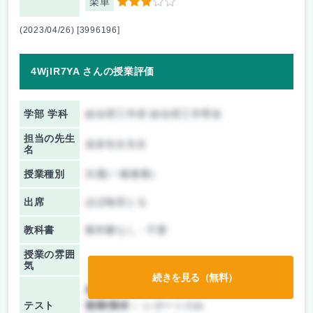
楽単
3
(2023/04/26) [3996196]
4WjlR7YA さんの授業評価
学部 学科
総合理工学府 総合理工学専攻
担当の先生
波多先生先生
名
授業種別
共通(一般教養)
出席
ほぼ毎回とる
教科書
教科書なし・不要
授業の雰囲
気
続きを見る（無料）
前期/中間：
レポートのみ
テスト
後期/期末：
レポートのみ