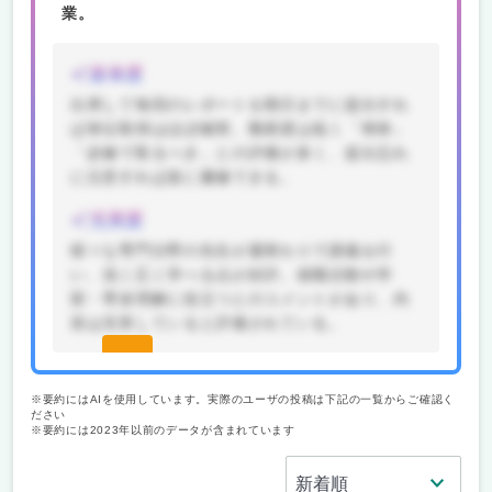
業。
楽単度
出席して毎回のレポートを期日までに提出すれ
ば単位取得はほぼ確実。難易度は低く「簡単」
「必修で取るべき」との評価が多く、提出忘れ
に注意すれば楽に履修できる。
充実度
様々な専門分野の先生が週替わりで講義を行
い、浅く広く学べる点が好評。就職活動や学
部・専攻理解に役立つとのコメントがあり、内
容は充実していると評価されている。
続きを
見る(無
※要約にはAIを使用しています。実際のユーザの投稿は下記の一覧からご確認く
ださい
料)
※要約には2023年以前のデータが含まれています