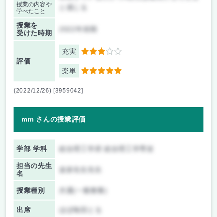
授業の内容や
と感じる
学べたこと
授業を
2022年前期
受けた時期
充実
3
評価
楽単
5
(2022/12/26) [3959042]
mm さんの授業評価
学部 学科
総合理工学府 総合理工学専攻
担当の先生
波多先生先生
名
授業種別
共通(一般教養)
出席
ほぼ毎回とる