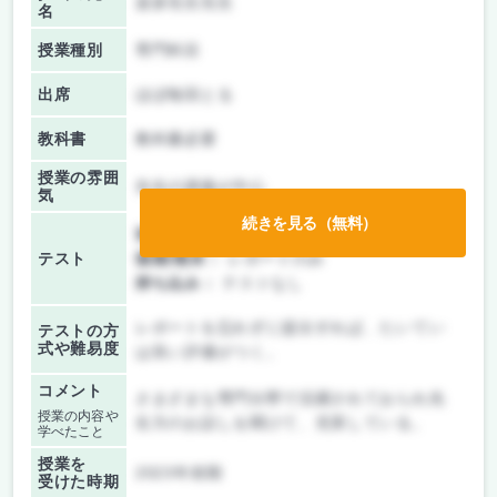
波多先生先生
名
授業種別
専門科目
出席
ほぼ毎回とる
教科書
教科書必要
授業の雰囲
先生の講義が中心
気
続きを見る（無料）
前期/中間：
レポートのみ
テスト
後期/期末：
レポートのみ
持ち込み：
テストなし
レポートを忘れずに提出すれば、たいてい
テストの方
式や難易度
は良い評価がつく。
コメント
さまざまな専門分野で活躍されておられ先
授業の内容や
生方のお話しを聞けて、充実している。
学べたこと
授業を
2023年前期
受けた時期