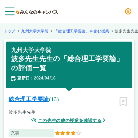
メニュー
トップ
九州大学大学院
「総合理工学要論」を含む授業
波多先生先
九州大学大学院
波多先生先生の「総合理工学要論」
の評価一覧
更新日
2024/04/16
：
総合理工学要論
(13)
ピン留
波多先生先生
この先生の他の授業を確認する
充実
4