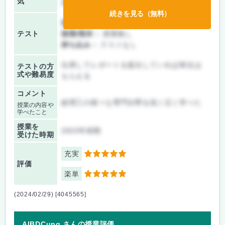
気
室、オンライン中心
続きを見る（無料）
前期/中間：
レポートのみ
テスト
後期/期末：
授業無し
持ち込み：
テストなし
出席してレポートを提出していれば単位は
テストの方
式や難易度
もらえる
コメント
総理工の様々な専門分野を浅く広く学べた
授業の内容や
学べたこと
授業を
2023年前期
受けた時期
充実
5
評価
楽単
5
(2024/02/29) [4045565]
AlBDCupq さんの授業評価