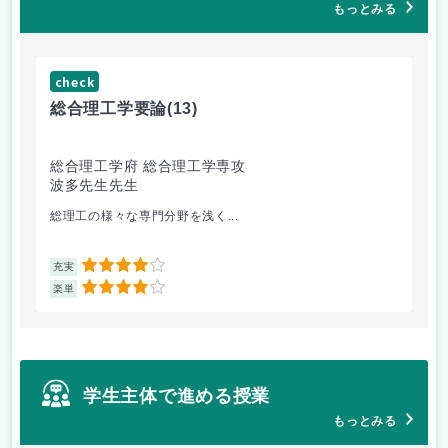
もっとみる
check
ch
総合理工学要論
(13)
抗
総合理工学府 総合理工学専攻
シ
波多先生先生
片
総理工の様々な専門分野を浅く...
ア
4
充実
充
4
楽単
楽
学生主体で進める授業
もっとみる