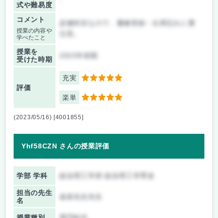
-
式や難易度
コメント
必修科目なので、履修登録・出席忘れに要
授業の内容や
注意。
学べたこと
授業を
2023年前期
受けた時期
充実
5
評価
楽単
5
(2023/05/16) [4001855]
Yhf58CZN さんの授業評価
学部 学科
総合理工学府 総合理工学専攻
担当の先生
波多先生先生
名
授業種別
専門科目