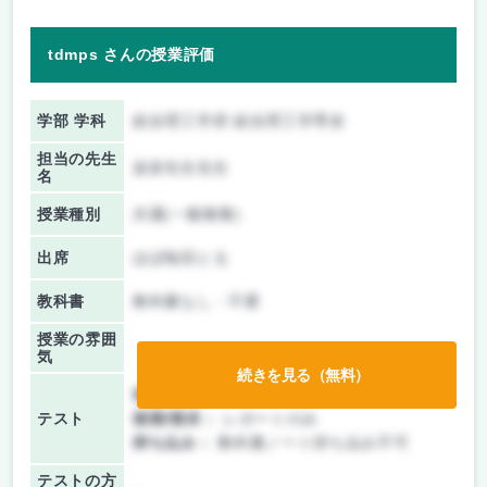
tdmps さんの授業評価
学部 学科
総合理工学府 総合理工学専攻
担当の先生
波多先生先生
名
授業種別
共通(一般教養)
出席
ほぼ毎回とる
教科書
教科書なし・不要
授業の雰囲
気
続きを見る（無料）
前期/中間：
レポートのみ
テスト
後期/期末：
レポートのみ
持ち込み：
教科書ノート持ち込み不可
テストの方