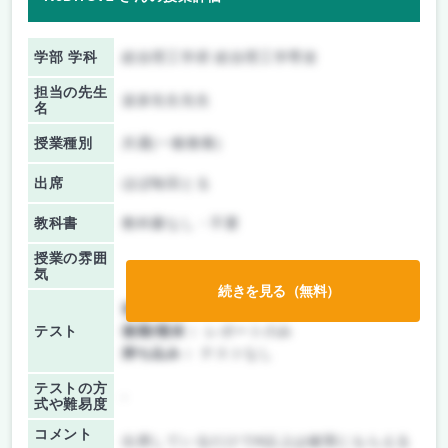
学部 学科
総合理工学府 総合理工学専攻
担当の先生
波多先生先生
名
授業種別
共通(一般教養)
出席
ほぼ毎回とる
教科書
教科書なし・不要
授業の雰囲
気
続きを見る（無料）
前期/中間：
レポートのみ
テスト
後期/期末：
レポートのみ
持ち込み：
テストなし
テストの方
-
式や難易度
コメント
出席しているだけでA以上は確実にもらえる