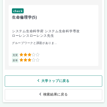
check
ch
生命倫理学
(5)
環
システム生命科学府 システム生命科学専攻
芸
ローレンスローレンス先生
今
グループワークと課題がありま...
課題
3
充実
充
3
楽単
楽
大学トップに戻る
検索結果に戻る