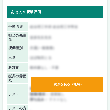
あ さんの授業評価
学部 学科
総合理工学府 総合理工学専攻
担当の先生
波多先生先生
名
授業種別
共通(一般教養)
出席
ほぼ毎回とる
教科書
教科書なし・不要
授業の雰囲
気
続きを見る（無料）
前期/中間：
レポートのみ
テスト
後期/期末：
授業無し
持ち込み：
テストなし
テストの方