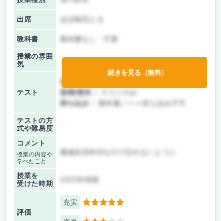
出席
ほぼ毎回とる
教科書
教科書なし・不要
授業の雰囲
気
続きを見る（無料）
前期/中間：
テストのみ
テスト
後期/期末：
テストのみ
持ち込み：
教科書ノート持ち込み不可
テストの方
-
式や難易度
コメント
履修必須科目なので忘れないように
授業の内容や
学べたこと
授業を
2023年前期
受けた時期
充実
5
評価