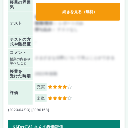
授業の雰囲
気
続きを見る（無料）
前期/中間：
レポートのみ
テスト
後期/期末：
レポートのみ
持ち込み：
テストなし
テストの方
-
式や難易度
コメント
さまざまな分野について学ぶことができる
授業の内容や
学べたこと
授業を
2022年前期
受けた時期
充実
4
評価
楽単
4
(2023/04/03) [3990168]
K6DrrCV2 さんの授業評価