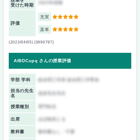
授業を
2023年前期
受けた時期
充実
5
評価
楽単
5
(2023/04/05) [3990797]
AlBDCupq さんの授業評価
学部 学科
総合理工学府 総合理工学専攻
担当の先生
波多先生先生
名
授業種別
専門科目
出席
ほぼ毎回とる
教科書
教科書なし・不要