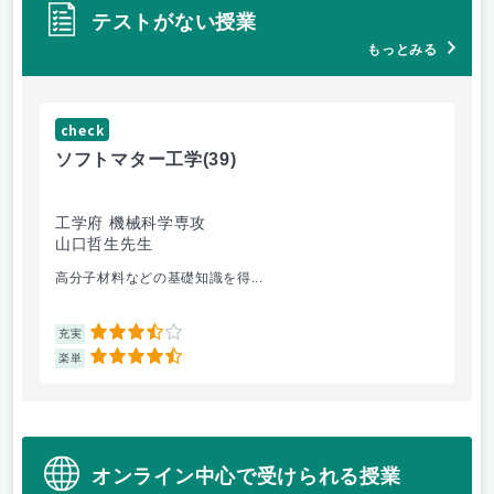
テストがない授業
もっとみる
check
ch
ソフトマター工学
(39)
場
工学府 機械科学専攻
理
山口哲生先生
鈴
高分子材料などの基礎知識を得...
相
3.5
充実
充
4.5
楽単
楽
オンライン中心で受けられる授業