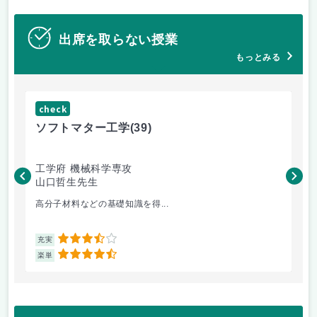
出席を取らない授業
もっとみる
check
ch
ソフトマター工学
(39)
場
工学府 機械科学専攻
理
山口哲生先生
鈴
高分子材料などの基礎知識を得...
講
3.5
充実
充
4.5
楽単
楽