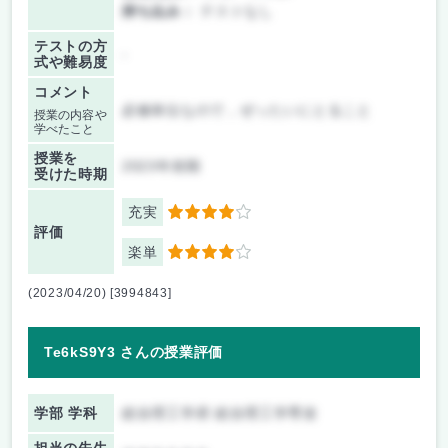
持ち込み：
テストなし
テストの方
-
式や難易度
コメント
必修単位なので，ぜったいにとること
授業の内容や
学べたこと
授業を
2023年前期
受けた時期
充実
4
評価
楽単
4
(2023/04/20) [3994843]
Te6kS9Y3 さんの授業評価
学部 学科
総合理工学府 総合理工学専攻