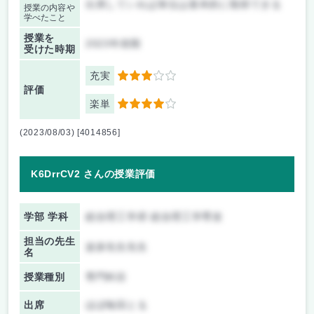
出席していれば単位は基本的に取得できる
授業の内容や
学べたこと
授業を
2023年前期
受けた時期
充実
3
評価
楽単
4
(2023/08/03) [4014856]
K6DrrCV2 さんの授業評価
学部 学科
総合理工学府 総合理工学専攻
担当の先生
波多先生先生
名
授業種別
専門科目
出席
ほぼ毎回とる