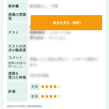
教科書
教科書なし・不要
授業の雰囲
気
続きを見る（無料）
前期/中間：
レポートのみ
テスト
後期/期末：
レポートのみ
持ち込み：
テストなし
テストの方
-
式や難易度
コメント
講義ごとに先生が異なり、レポート課題が
授業の内容や
ある。
学べたこと
授業を
2022年前期
受けた時期
充実
4
評価
楽単
4
(2022/12/25) [3958928]