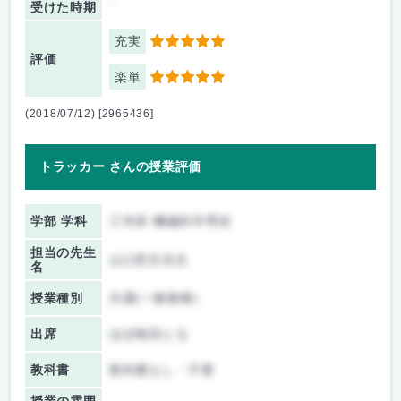
-
受けた時期
充実
5
評価
楽単
5
(2018/07/12) [2965436]
トラッカー さんの授業評価
学部 学科
工学府 機械科学専攻
担当の先生
山口哲生先生
名
授業種別
共通(一般教養)
出席
ほぼ毎回とる
教科書
教科書なし・不要