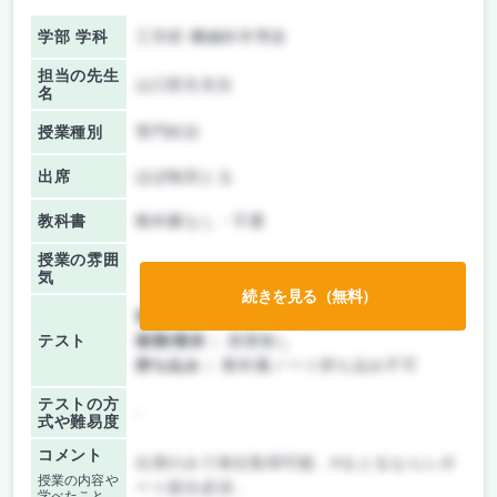
学部 学科
工学府 機械科学専攻
担当の先生
山口哲生先生
名
授業種別
専門科目
出席
ほぼ毎回とる
教科書
教科書なし・不要
授業の雰囲
気
続きを見る（無料）
前期/中間：
レポートのみ
テスト
後期/期末：
授業無し
持ち込み：
教科書ノート持ち込み不可
テストの方
-
式や難易度
コメント
出席のみで単位取得可能．Aをとるならレポ
授業の内容や
ート提出必須．
学べたこと