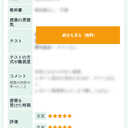
教科書
教科書なし・不要
授業の雰囲
気
前期/中間：
レポートのみ
続きを見る（無料）
テスト
後期/期末：
レポートのみ
持ち込み：
テストなし
テストの方
-
式や難易度
非常にわかりやすい授業。
コメント
レポート提出が求められるが，テストはな
授業の内容や
い。
学べたこと
レポート難易度もそこまで難しくはない
授業を
-
受けた時期
充実
5
評価
楽単