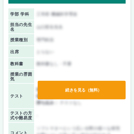
学部 学科
工学府 機械科学専攻
担当の先生
山口哲生先生
名
授業種別
専門科目
出席
とらない
教科書
教科書なし・不要
授業の雰囲
気
前期/中間：
レポートのみ
続きを見る（無料）
テスト
後期/期末：
レポートのみ
持ち込み：
テストなし
テストの方
-
式や難易度
ソフトマターという広い分野の様々な研究
コメント