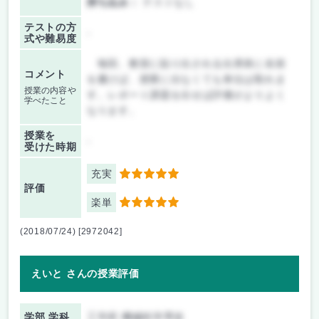
持ち込み：
テストなし
テストの方
-
式や難易度
毎回、教室に貼り出される出席表に名前
コメント
を書けば、授業に出なくても単位は取れま
授業の内容や
す。レポート課題を出せば評価がよりよく
学べたこと
なります。
授業を
-
受けた時期
充実
5
評価
楽単
5
(2018/07/24) [2972042]
えいと さんの授業評価
学部 学科
工学府 機械科学専攻