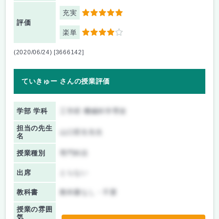
充実
5
評価
楽単
4
(2020/06/24) [3666142]
ていきゅー さんの授業評価
学部 学科
工学府 機械科学専攻
担当の先生
山口哲生先生
名
授業種別
専門科目
出席
とらない
教科書
教科書なし・不要
授業の雰囲
気