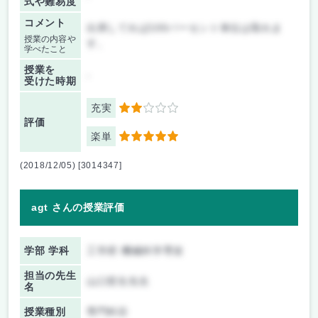
式や難易度
コメント
出席してれば100パーセント単位は取れま
授業の内容や
す。
学べたこと
授業を
-
受けた時期
充実
2
評価
楽単
5
(2018/12/05) [3014347]
agt さんの授業評価
学部 学科
工学府 機械科学専攻
担当の先生
山口哲生先生
名
授業種別
専門科目