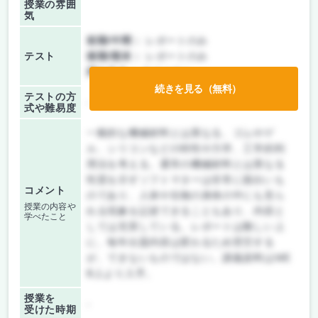
授業の雰囲
気
前期/中間：
レポートのみ
テスト
後期/期末：
レポートのみ
持ち込み：
テストなし
続きを見る（無料）
テストの方
-
式や難易度
一般的な機械材料とは異なる、ゴムやゲ
ル、シリコンなどの特性や力学、工学的利
用法を考える。通常の機械材料とは異なる
性質を示すソフトマターは非常に面白いも
コメント
のであり、人体や生物の身体の中にも見ら
授業の内容や
れる現象を記述できることもあり、内容と
学べたこと
しては充実している。レポートは難しい上
に、毎年出題内容は変わるため苦労する
が、できないものではない。講義資料はWE
B上より入手。
授業を
-
受けた時期