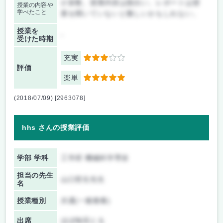
が多数。授業内容は面白い。レポートは授
授業の内容や
学べたこと
業を聞いていないと難しいかもしれない。
授業を
-
受けた時期
充実
3
評価
楽単
5
(2018/07/09) [2963078]
hhs さんの授業評価
学部 学科
工学府 機械科学専攻
担当の先生
山口哲生先生
名
授業種別
共通(一般教養)
出席
ほぼ毎回とる