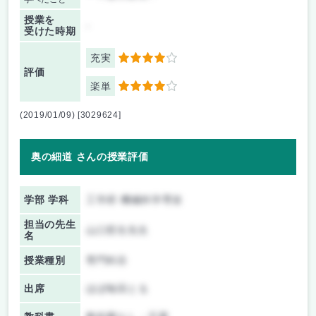
授業を
-
受けた時期
充実
4
評価
楽単
4
(2019/01/09) [3029624]
奥の細道 さんの授業評価
学部 学科
工学府 機械科学専攻
担当の先生
山口哲生先生
名
授業種別
専門科目
出席
ほぼ毎回とる