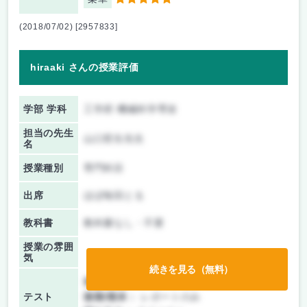
5
(2018/07/02) [2957833]
hiraaki さんの授業評価
学部 学科
工学府 機械科学専攻
担当の先生
山口哲生先生
名
授業種別
専門科目
出席
ほぼ毎回とる
教科書
教科書なし・不要
授業の雰囲
気
続きを見る（無料）
前期/中間：
レポートのみ
テスト
後期/期末：
レポートのみ