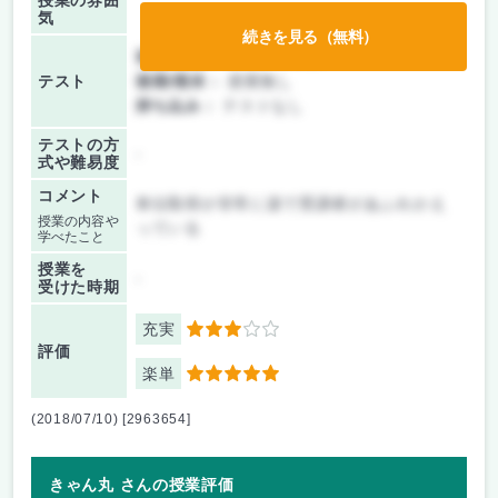
授業の雰囲
気
続きを見る（無料）
前期/中間：
レポートのみ
テスト
後期/期末：
授業無し
持ち込み：
テストなし
テストの方
-
式や難易度
コメント
単位取得が非常に楽で受講者があふれかえ
授業の内容や
っている
学べたこと
授業を
-
受けた時期
充実
3
評価
楽単
5
(2018/07/10) [2963654]
きゃん丸 さんの授業評価