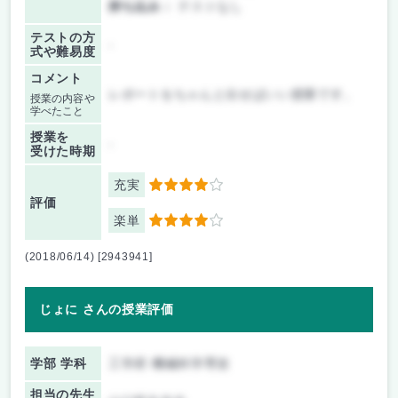
持ち込み：
テストなし
テストの方
-
式や難易度
コメント
レポートをちゃんと出せばいい授業です。
授業の内容や
学べたこと
授業を
-
受けた時期
充実
4
評価
楽単
4
(2018/06/14) [2943941]
じょに さんの授業評価
学部 学科
工学府 機械科学専攻
担当の先生