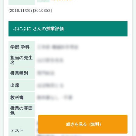
(2018/11/26) [3010352]
ぶにぶに さんの授業評価
学部 学科
工学府 機械科学専攻
担当の先生
山口哲生先生
名
授業種別
専門科目
出席
ほぼ毎回とる
教科書
教科書なし・不要
授業の雰囲
気
前期/中間：
レポートのみ
続きを見る（無料）
テスト
後期/期末：
授業無し