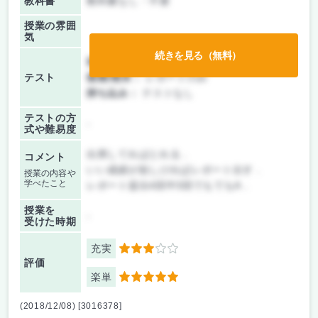
教科書
教科書なし・不要
授業の雰囲
気
続きを見る（無料）
前期/中間：
レポートのみ
テスト
後期/期末：
レポートのみ
持ち込み：
テストなし
テストの方
-
式や難易度
出席してればとれる．
コメント
いい成績が欲しければレポート出す．
授業の内容や
学べたこと
レポート提出4回中3回でもでもA．
授業を
-
受けた時期
充実
3
評価
楽単
5
(2018/12/08) [3016378]