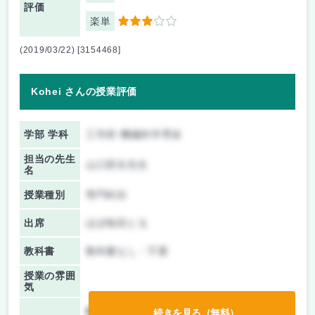
評価
楽単
3
(2019/03/22) [3154468]
Kohei さんの授業評価
学部 学科
工学府 機械科学専攻
担当の先生
山口哲生先生
名
授業種別
専門科目
出席
ほぼ毎回とる
教科書
教科書なし・不要
授業の雰囲
気
前期/中間：
レポートのみ
続きを見る（無料）