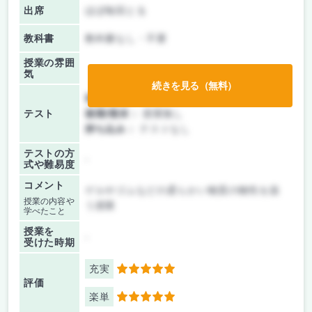
出席
ほぼ毎回とる
教科書
教科書なし・不要
授業の雰囲
気
続きを見る（無料）
前期/中間：
レポートのみ
テスト
後期/期末：
授業無し
持ち込み：
テストなし
テストの方
-
式や難易度
コメント
ゲルやゴムなどの柔らかい物質の物性を扱
授業の内容や
う授業
学べたこと
授業を
-
受けた時期
充実
5
評価
楽単
5