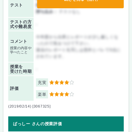
テスト
後期/期末：
授業無し
持ち込み：
テストなし
テストの方
-
式や難易度
今年度から出席とレポートが少し厳しくな
コメント
ったので気をつけて下さい。
授業の内容や
過去のレポート丸写しは意外とバレて0点に
学べたこと
されています。
授業を
-
受けた時期
充実
4
評価
楽単
4
(2019/02/14) [3067325]
ばっしー さんの授業評価