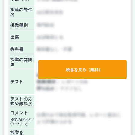
担当の先生
山口哲生先生
名
授業種別
専門科目
出席
ほぼ毎回とる
教科書
教科書なし・不要
授業の雰囲
気
続きを見る（無料）
前期/中間：
レポートのみ
テスト
後期/期末：
レポートのみ
持ち込み：
テストなし
テストの方
-
式や難易度
コメント
出席のみで単位取得可能。レポート提出に
授業の内容や
より評価が上がる
学べたこと
授業を