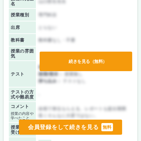
山口哲生先生
名
授業種別
専門科目
出席
とらない
教科書
教科書なし・不要
授業の雰囲
気
続きを見る（無料）
前期/中間：
レポートのみ
テスト
後期/期末：
授業無し
持ち込み：
テストなし
テストの方
-
式や難易度
コメント
余裕で単位もらえる。レポートも提出期限
授業の内容や
長くそんなに大変ではない。
学べたこと
会員登録をして続きを見る
授業を
無料
-
受けた時期