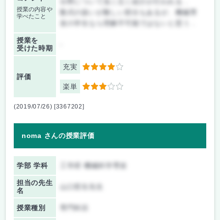
分野について浅く広く紹介が行われる．
授業の内容や
数式の扱いが難しい部分もあるが、機械専
学べたこと
攻の学生なら理解不可能ではないと思う．
授業を
-
受けた時期
充実
4
評価
楽単
3
(2019/07/26) [3367202]
noma さんの授業評価
学部 学科
工学府 機械科学専攻
担当の先生
山口哲生先生
名
授業種別
専門科目