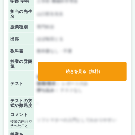
学部 学科
工学府 機械科学専攻
担当の先生
山口哲生先生
名
授業種別
専門科目
出席
ほぼ毎回とる
教科書
教科書なし・不要
授業の雰囲
気
続きを見る（無料）
前期/中間：
レポートのみ
テスト
後期/期末：
レポートのみ
持ち込み：
テストなし
テストの方
-
式や難易度
コメント
ソフトマターの入門としてわかりやすい
授業の内容や
学べたこと
授業を