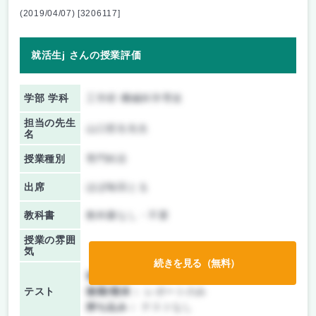
(2019/04/07) [3206117]
就活生j さんの授業評価
学部 学科
工学府 機械科学専攻
担当の先生
山口哲生先生
名
授業種別
専門科目
出席
ほぼ毎回とる
教科書
教科書なし・不要
授業の雰囲
気
続きを見る（無料）
前期/中間：
レポートのみ
テスト
後期/期末：
レポートのみ
持ち込み：
テストなし