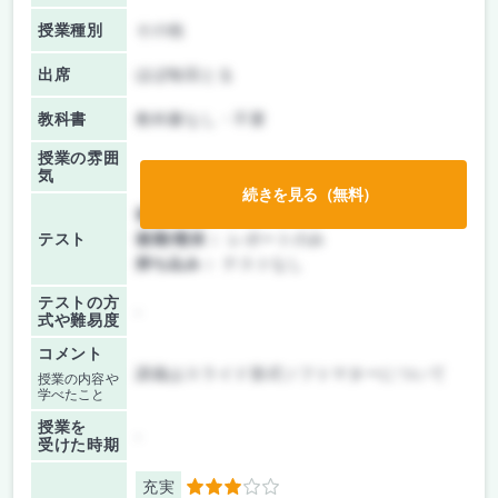
授業種別
その他
出席
ほぼ毎回とる
教科書
教科書なし・不要
授業の雰囲
気
続きを見る（無料）
前期/中間：
レポートのみ
テスト
後期/期末：
レポートのみ
持ち込み：
テストなし
テストの方
-
式や難易度
コメント
講義はスライド形式ソフトマターについて
授業の内容や
学べたこと
授業を
-
受けた時期
充実
3