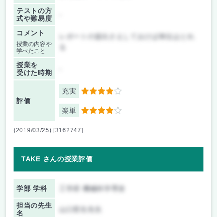
テストの方
-
式や難易度
コメント
レポートの提出さえしておけば単位はとれ
授業の内容や
る
学べたこと
授業を
-
受けた時期
充実
4
評価
楽単
4
(2019/03/25) [3162747]
TAKE さんの授業評価
学部 学科
工学府 機械科学専攻
担当の先生
山口哲生先生
名