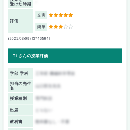
-
受けた時期
充実
5
評価
楽単
3
(2021/03/09) [3746594]
Ti さんの授業評価
学部 学科
工学府 機械科学専攻
担当の先生
山口哲生先生
名
授業種別
専門科目
出席
とらない
教科書
教科書なし・不要