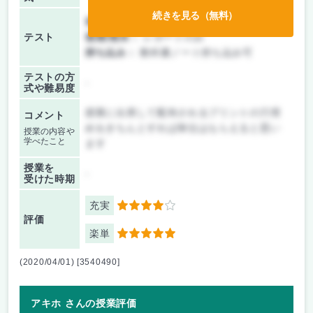
続きを見る（無料）
前期/中間：
レポートのみ
テスト
後期/期末：
レポートのみ
持ち込み：
教科書ノート持ち込み可
テストの方
-
式や難易度
授業に出席して配布されるプリントの穴埋
コメント
めをきちんとすれば単位はもらえると思い
授業の内容や
学べたこと
ます
授業を
-
受けた時期
充実
4
評価
楽単
5
(2020/04/01) [3540490]
アキホ さんの授業評価