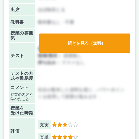
出席
ほぼ毎回とる
教科書
教科書なし・不要
授業の雰囲
気
続きを見る（無料）
前期/中間：
レポートのみ
テスト
後期/期末：
授業無し
持ち込み：
テストなし
テストの方
-
式や難易度
コメント
先生が配布した資料を基に，パワーポイン
授業の内容や
トを使用して授業が進みます．
学べたこと
授業を
-
受けた時期
充実
3
評価
楽単
4