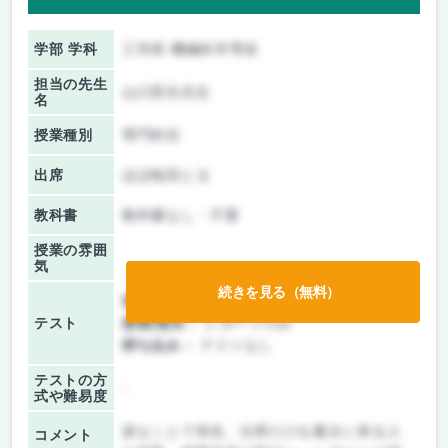
学部 学科
工学府 機械科学専攻
担当の先生
山口哲生先生
名
授業種別
専門科目
出席
ほぼ毎回とる
教科書
教科書なし・不要
授業の雰囲
気
続きを見る（無料）
前期/中間：
レポートのみ
テスト
後期/期末：
レポートのみ
持ち込み：
テストなし
テストの方
-
式や難易度
楽なことで有名。出席だけを書きに来る人
コメント