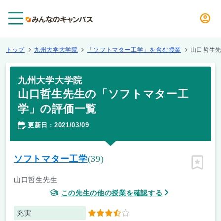
メニュー
トップ
九州大学大学院
「ソフトマター工学」を含む授業
山口哲生
九州大学大学院
山口哲生先生の「ソフトマター工
学」の評価一覧
更新日
2021/03/09
：
ソフトマター工学
(39)
ピン留
山口哲生先生
この先生の他の授業を確認する
充実
3.5