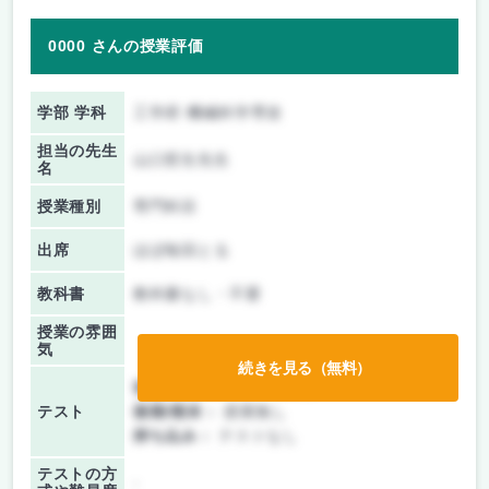
0000 さんの授業評価
学部 学科
工学府 機械科学専攻
担当の先生
山口哲生先生
名
授業種別
専門科目
出席
ほぼ毎回とる
教科書
教科書なし・不要
授業の雰囲
気
続きを見る（無料）
前期/中間：
レポートのみ
テスト
後期/期末：
授業無し
持ち込み：
テストなし
テストの方
-