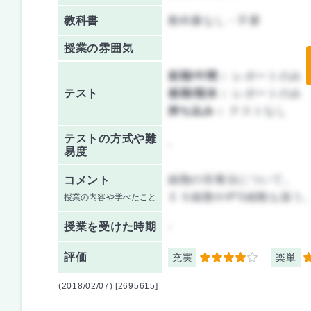
教科書
教科書なし・不要
授業の雰囲気
前期/中間：
レポートのみ
テスト
後期/期末：
レポートのみ
持ち込み：
テストなし
テストの方式や難
-
易度
細胞の培養法について。
コメント
ＥＳ細胞やiPS細胞も扱う
授業の内容や学べたこと
授業を
受けた時期
-
評価
充実
楽単
4
4
(2018/02/07) [2695615]