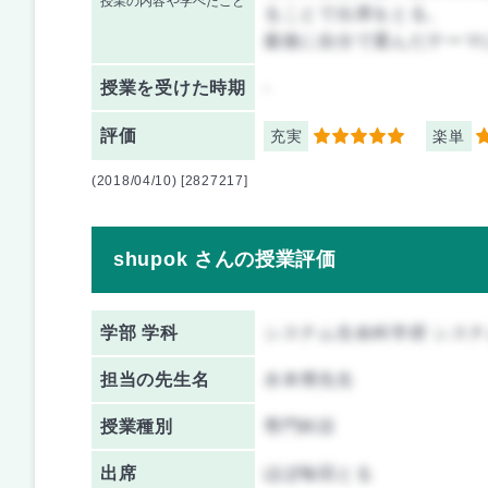
授業の内容や学べたこと
ることで出席をとる。
最後に自分で選んだテーマ
授業を
受けた時期
-
評価
充実
楽単
5
5
(2018/04/10) [2827217]
shupok さんの授業評価
学部 学科
システム生命科学府 シス
担当の先生名
水本博先生
授業種別
専門科目
出席
ほぼ毎回とる