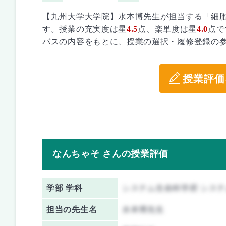
【九州大学大学院】水本博先生が担当する「細
す。授業の充実度は星
4.5
点、楽単度は星
4.0
点で
バスの内容をもとに、授業の選択・履修登録の
授業評価
なんちゃそ さんの授業評価
学部 学科
システム生命科学府 シス
担当の先生名
水本博先生