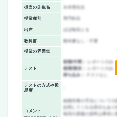
担当の先生名
水本博先生
授業種別
専門科目
出席
ほぼ毎回とる
教科書
教科書なし・不要
授業の雰囲気
前期/中間：
レポートのみ
テスト
後期/期末：
レポートのみ
持ち込み：
テストなし
テストの方式や難
-
易度
細胞培養の手法についての
説明してくれる部分もあり
コメント
毎回の講義の資料は事前に