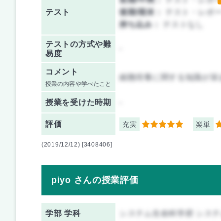
テスト
後期/期末：
テスト・レポ
持ち込み：
テストなし
テストの方式や難
-
易度
コメント
細胞培養に関する知識が深
授業の内容や学べたこと
授業を
受けた時期
-
評価
充実
楽単
5
5
(2019/12/12) [3408406]
piyo さんの授業評価
学部 学科
システム生命科学府 シス