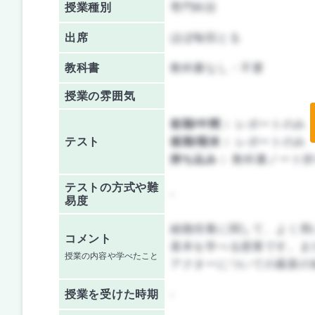
授業種別
専門科目
出席
ほぼ毎回とる
教科書
教科書なし・不要
授業の雰囲気
前期/中間：
レポートのみ
テスト
後期/期末：
レポートのみ
持ち込み：
教科書ノート持
テストの方式や難
-
易度
細胞培養に関して、よく用
コメント
基本を学べる授業です。ま
授業の内容や学べたこと
アクターについての最新の
授業を
受けた時期
-