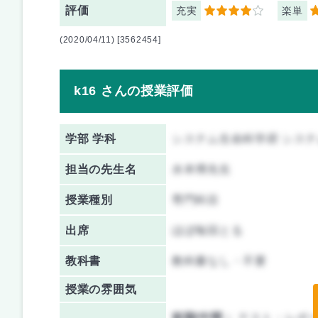
評価
充実
楽単
4
4
(2020/04/11) [3562454]
k16 さんの授業評価
学部 学科
システム生命科学府 シス
担当の先生名
水本博先生
授業種別
専門科目
出席
ほぼ毎回とる
教科書
教科書なし・不要
授業の雰囲気
前期/中間：
テスト・レポ