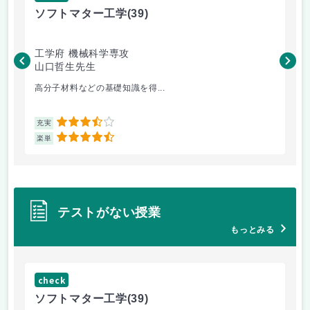
ソフトマター工学
(39)
場
工学府 機械科学専攻
理
山口哲生先生
鈴
高分子材料などの基礎知識を得...
講
3.5
充実
充
4.5
楽単
楽
テストがない授業
もっとみる
check
ch
ソフトマター工学
(39)
場