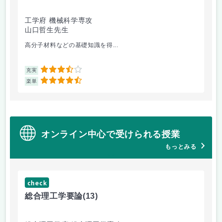
工学府 機械科学専攻
理
山口哲生先生
鈴
高分子材料などの基礎知識を得...
相
3.5
充実
充
4.5
楽単
楽
オンライン中心で受けられる授業
もっとみる
check
ch
総合理工学要論
(13)
抗