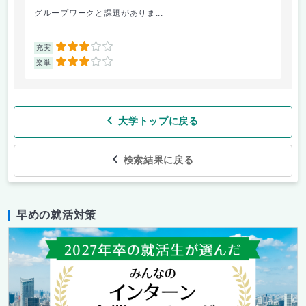
グループワークと課題がありま...
課題
3
充実
充
3
楽単
楽
大学トップに戻る
検索結果に戻る
早めの就活対策