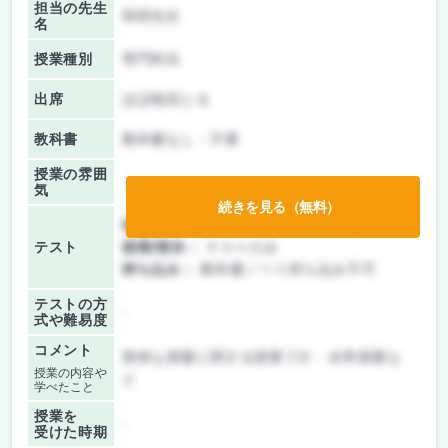
担当の先生
和田先生
名
授業種別
専門科目
出席
ほぼ毎回とる
教科書
教科書なし・不要
授業の雰囲
気
続きを見る（無料）
前期/中間：
テスト・レポート両方なし
テスト
後期/期末：
テストのみ
持ち込み：
教科書ノート持ち込み不可
テストの方
-
式や難易度
コメント
簡単な測量に関する授業です．水準測量な
授業の内容や
ど
学べたこと
授業を
-
受けた時期