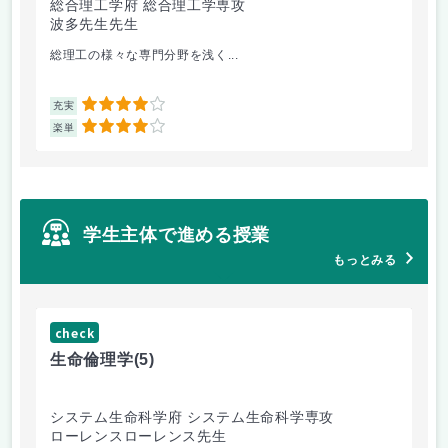
総合理工学府 総合理工学専攻
シ
波多先生先生
片
総理工の様々な専門分野を浅く...
ア
4
充実
充
4
楽単
楽
学生主体で進める授業
もっとみる
check
ch
生命倫理学
(5)
環
システム生命科学府 システム生命科学専攻
芸
ローレンスローレンス先生
今