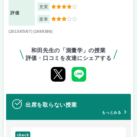
充実
4
評価
楽単
3
(2015/05/07) [1689386]
和田先生の「測量学」の授業
評価・口コミを友達にシェアする
出席を取らない授業
もっとみる
check
ch