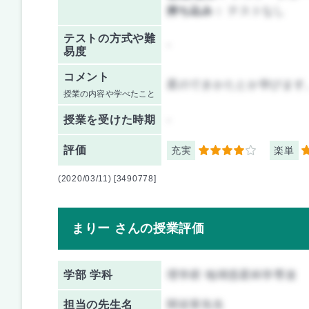
持ち込み：
テストなし
テストの方式や難
-
易度
コメント
星のできかたとか学びます
授業の内容や学べたこと
授業を
受けた時期
-
評価
充実
楽単
4
3
(2020/03/11) [3490778]
まりー さんの授業評価
学部 学科
理学府 地球惑星科学専攻
担当の先生名
関谷実先生