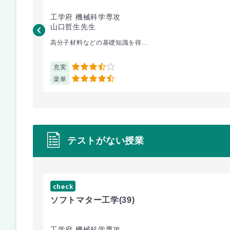
工学府 機械科学専攻
山口哲生先生
高分子材料などの基礎知識を得...
充実
3.5
楽単
4.5
テストがない授業
check
ソフトマター工学
(39)
工学府 機械科学専攻