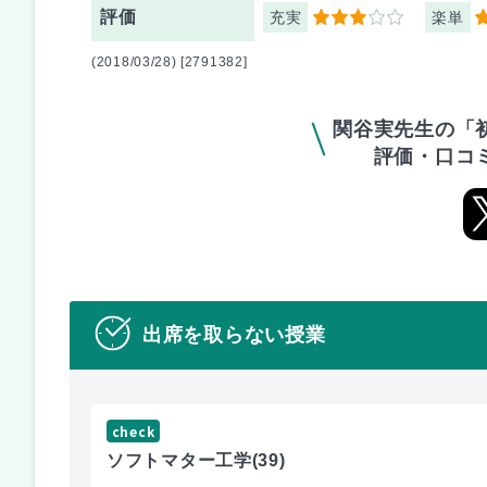
評価
充実
楽単
3
4
(2018/03/28) [2791382]
関谷実先生の「
評価・口コ
出席を取らない授業
check
ソフトマター工学
(39)