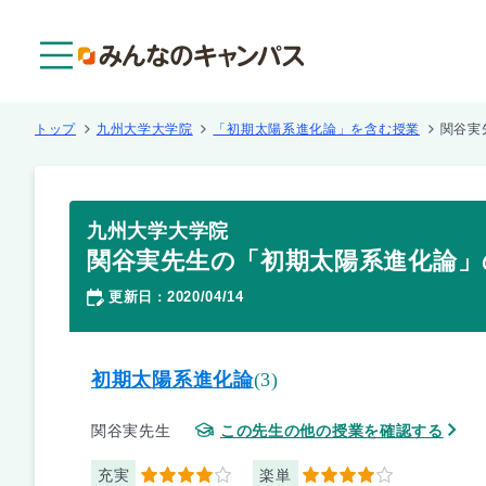
メニュー
トップ
九州大学大学院
「初期太陽系進化論」を含む授業
関谷実
九州大学大学院
関谷実先生の「初期太陽系進化論」
更新日
2020/04/14
：
初期太陽系進化論
(3)
関谷実先生
この先生の他の授業を確認する
充実
楽単
4
4