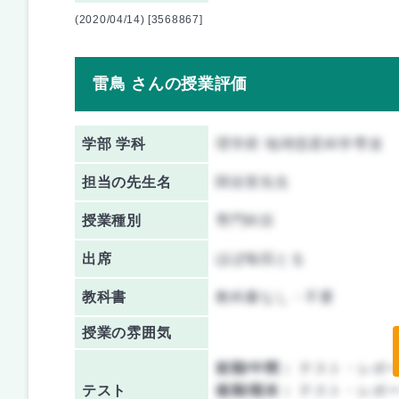
(2020/04/14) [3568867]
雷鳥 さんの授業評価
学部 学科
理学府 地球惑星科学専攻
担当の先生名
関谷実先生
授業種別
専門科目
出席
ほぼ毎回とる
教科書
教科書なし・不要
授業の雰囲気
前期/中間：
テスト・レポ
テスト
後期/期末：
テスト・レポ