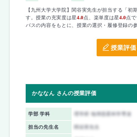
【九州大学大学院】関谷実先生が担当する「初
す。授業の充実度は星
4.0
点、楽単度は星
4.0
点で
バスの内容をもとに、授業の選択・履修登録の
授業評価
かななん さんの授業評価
学部 学科
理学府 地球惑星科学専攻
担当の先生名
関谷実先生