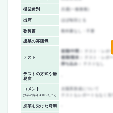
授業種別
共通(一般教養)
出席
ほぼ毎回とる
教科書
教科書なし・不要
授業の雰囲気
前期/中間：
テスト・レポ
テスト
後期/期末：
テスト・レポ
持ち込み：
テストなし
テストの方式や難
-
易度
太陽系形成について
コメント
テストもレポートもなく当
授業の内容や学べたこと
授業を
受けた時期
-