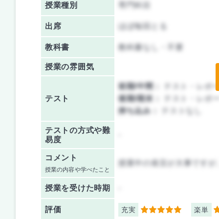
授業種別
専門科目
出席
ほぼ毎回とる
教科書
教科書なし・不要
授業の雰囲気
前期/中間：
テスト・レポ
テスト
後期/期末：
テスト・レポ
持ち込み：
テストなし
テストの方式や難
-
易度
コメント
授業中の発言が大事ですが
授業の内容や学べたこと
授業を
受けた時期
-
評価
充実
楽単
5
5