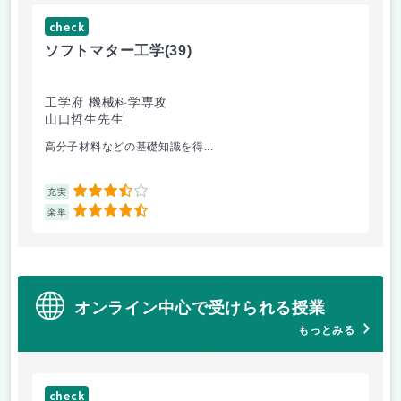
check
ch
ソフトマター工学
(39)
場
工学府 機械科学専攻
理
山口哲生先生
鈴
高分子材料などの基礎知識を得...
相
3.5
充実
充
4.5
楽単
楽
オンライン中心で受けられる授業
もっとみる
check
ch