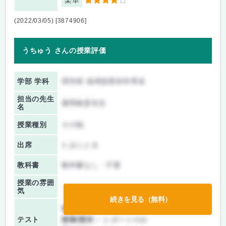
楽単
4
(2022/03/05) [3874906]
うちゅう さんの授業評価
学部 学科
理学府 地球惑星科学専攻
担当の先生
廣岡俊彦先生
名
授業種別
その他
出席
たまにとる
教科書
教科書なし・不要
授業の雰囲
気
続きを見る（無料）
前期/中間：
授業無し
テスト
後期/期末：
レポートのみ