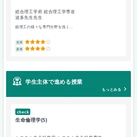
総合理工学府 総合理工学専攻
シ
波多先生先生
片
総理工の様々な専門分野を浅く...
ア
4
充実
充
4
楽単
楽
学生主体で進める授業
もっとみる
check
ch
生命倫理学
(5)
環