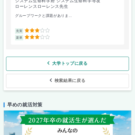
システム生命科学府 システム生命科学専攻
芸
ローレンスローレンス先生
今
グループワークと課題がありま...
課題
3
充実
充
3
楽単
楽
大学トップに戻る
検索結果に戻る
早めの就活対策