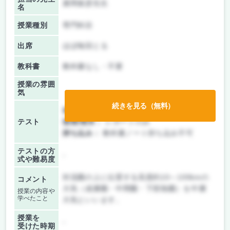
廣岡俊彦先生
名
授業種別
専門科目
出席
ほぼ毎回とる
教科書
教科書なし・不要
授業の雰囲
気
続きを見る（無料）
前期/中間：
テスト・レポート両方なし
テスト
後期/期末：
レポートのみ
持ち込み：
教科書ノート持ち込み不可
テストの方
-
式や難易度
対流圏の上に位置する高度約10～100kmの
コメント
大気（成層圏・中間圏・下部熱圏）を中層
授業の内容や
学べたこと
大気といいます。
授業を
-
受けた時期