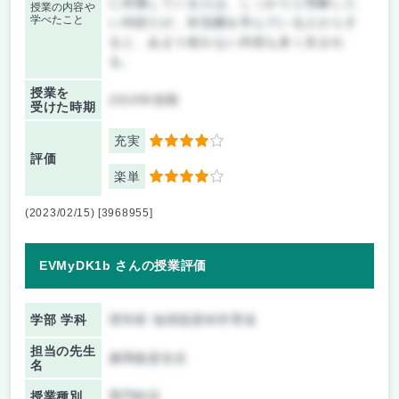
に所属している人は、しっかりと理解した
授業の内容や
学べたこと
い内容だが、対流圏を学んでいる人からす
ると、あまり使わない内容も多く含まれ
る。
授業を
2019年前期
受けた時期
充実
4
評価
楽単
4
(2023/02/15) [3968955]
EVMyDK1b さんの授業評価
学部 学科
理学府 地球惑星科学専攻
担当の先生
廣岡俊彦先生
名
授業種別
専門科目