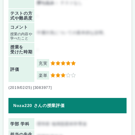
持ち込み：
テストなし
テストの方
-
式や難易度
コメント
中層大気についての基本的な説明。
授業の内容や
学べたこと
授業を
-
受けた時期
充実
5
評価
楽単
3
(2019/02/25) [3083977]
Noza220 さんの授業評価
学部 学科
理学府 地球惑星科学専攻
担当の先生