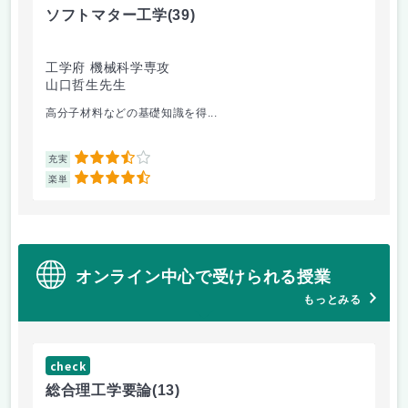
ソフトマター工学
(39)
場
工学府 機械科学専攻
理
山口哲生先生
鈴
高分子材料などの基礎知識を得...
相
3.5
充実
充
4.5
楽単
楽
オンライン中心で受けられる授業
もっとみる
check
ch
総合理工学要論
(13)
抗