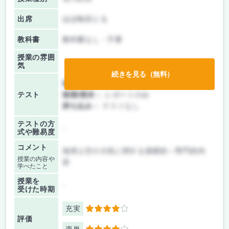
出席
ほぼ毎回とる
教科書
教科書なし・不要
授業の雰囲
気
続きを見る（無料）
前期/中間：
授業無し
テスト
後期/期末：
レポートのみ
持ち込み：
テストなし
テストの方
-
式や難易度
コメント
地球上空の大気に関する基礎的～専門的内
授業の内容や
容
学べたこと
授業を
-
受けた時期
充実
4
評価