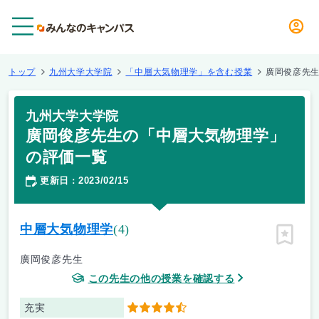
メニュー
トップ
九州大学大学院
「中層大気物理学」を含む授業
廣岡俊彦先
九州大学大学院
廣岡俊彦先生の「中層大気物理学」
の評価一覧
更新日
2023/02/15
：
中層大気物理学
(4)
ピン留
廣岡俊彦先生
この先生の他の授業を確認する
充実
4.5