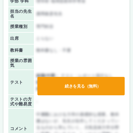
学部 学科
理学府 地球惑星科学専攻
担当の先生
廣岡俊彦先生
名
授業種別
専門科目
出席
とらない
教科書
教科書なし・不要
授業の雰囲
気
前期/中間：
テスト・レポート両方なし
テスト
後期/期末：
レポートのみ
続きを見る（無料）
持ち込み：
テストなし
テストの方
-
式や難易度
中層圏における力学の基礎的な授業。教科
書はないが、先生が自作してくださってい
るものから学んでいく。大気流体力学分野
コメント