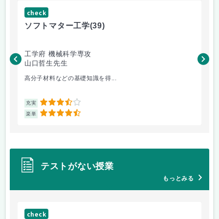
check
ch
ソフトマター工学
(39)
場
工学府 機械科学専攻
理
山口哲生先生
鈴
高分子材料などの基礎知識を得...
講
3.5
充実
充
4.5
楽単
楽
テストがない授業
もっとみる
check
ch