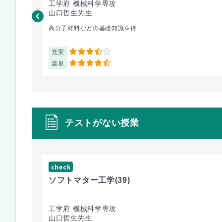
工学府 機械科学専攻
山口哲生先生
高分子材料などの基礎知識を得...
充実
3.5
楽単
4.5
テストがない授業
check
ソフトマター工学
(39)
工学府 機械科学専攻
山口哲生先生