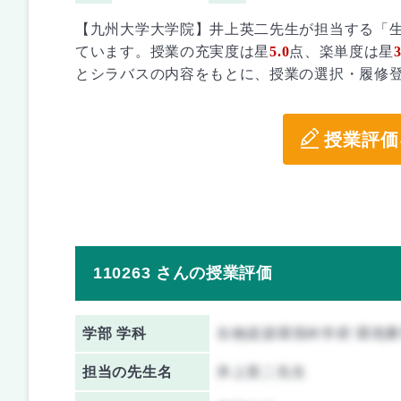
【九州大学大学院】井上英二先生が担当する「
ています。授業の充実度は星
5.0
点、楽単度は星
3
とシラバスの内容をもとに、授業の選択・履修
授業評価
110263 さんの授業評価
学部 学科
生物資源環境科学府 環境
担当の先生名
井上英二先生