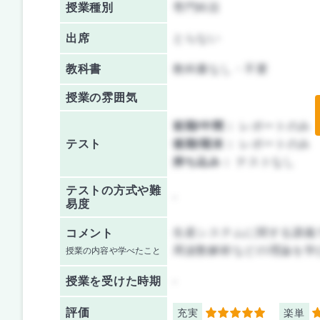
授業種別
専門科目
出席
とらない
教科書
教科書なし・不要
授業の雰囲気
前期/中間：
レポートのみ
テスト
後期/期末：
レポートのみ
持ち込み：
テストなし
テストの方式や難
-
易度
生産システムに関する講義
コメント
周波数解析などの理論を学
授業の内容や学べたこと
授業を
受けた時期
-
評価
充実
楽単
5
3