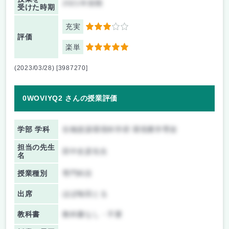
2021年前期
受けた時期
充実
3
評価
楽単
5
(2023/03/28) [3987270]
0WOVlYQ2 さんの授業評価
学部 学科
生物資源環境科学府 環境農学専攻
担当の先生
田中史彦先生
名
授業種別
専門科目
出席
ほぼ毎回とる
教科書
教科書なし・不要