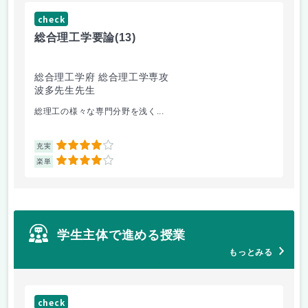
check
ch
総合理工学要論
(13)
抗
総合理工学府 総合理工学専攻
シ
波多先生先生
片
総理工の様々な専門分野を浅く...
ア
4
充実
充
4
楽単
楽
学生主体で進める授業
もっとみる
check
ch