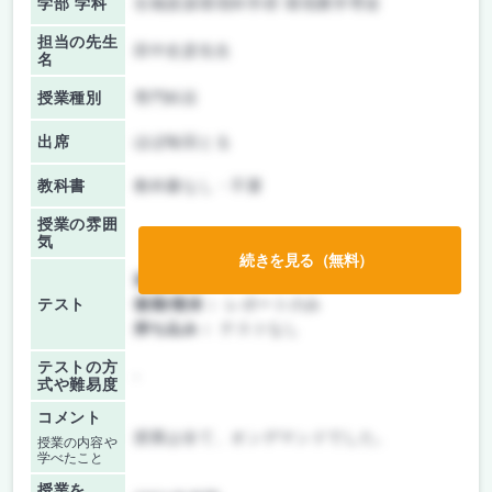
学部 学科
生物資源環境科学府 環境農学専攻
担当の先生
田中史彦先生
名
授業種別
専門科目
出席
ほぼ毎回とる
教科書
教科書なし・不要
授業の雰囲
気
続きを見る（無料）
前期/中間：
レポートのみ
テスト
後期/期末：
レポートのみ
持ち込み：
テストなし
テストの方
-
式や難易度
コメント
授業は全て、オンデマンドでした。
授業の内容や
学べたこと
授業を