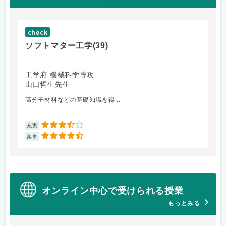
check
ch
ソフトマター工学
(39)
場
工学府 機械科学専攻
理
山口哲生先生
鈴
高分子材料などの基礎知識を得...
相
3.5
充実
充
4.5
楽単
楽
オンライン中心で受けられる授業
もっとみる