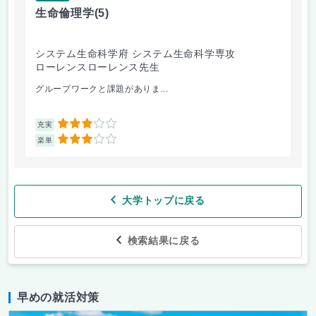
生命倫理学
(5)
環
システム生命科学府 システム生命科学専攻
芸
ローレンスローレンス先生
今
グループワークと課題がありま...
課題
3
充実
充
3
楽単
楽
大学トップに戻る
検索結果に戻る
早めの就活対策