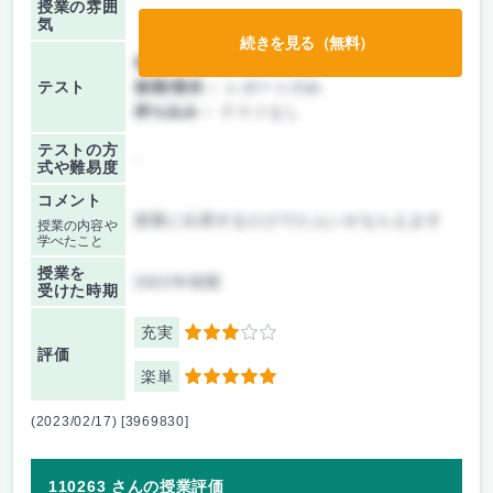
授業の雰囲
気
続きを見る（無料）
前期/中間：
レポートのみ
テスト
後期/期末：
レポートのみ
持ち込み：
テストなし
テストの方
-
式や難易度
コメント
授業に出席するだけでたんいがもらえます
授業の内容や
学べたこと
授業を
2022年前期
受けた時期
充実
3
評価
楽単
5
(2023/02/17) [3969830]
110263 さんの授業評価