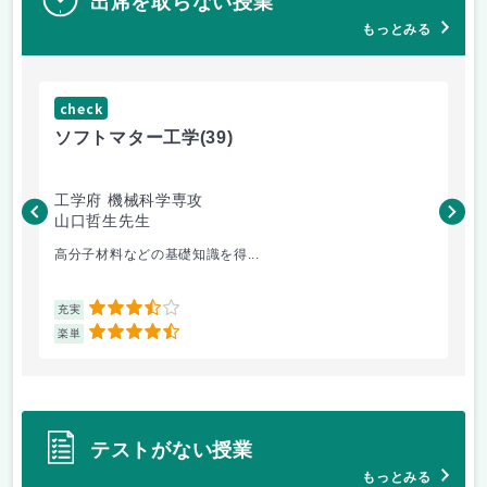
出席を取らない授業
もっとみる
check
ch
ソフトマター工学
(39)
場
工学府 機械科学専攻
理
山口哲生先生
鈴
高分子材料などの基礎知識を得...
講
3.5
充実
充
4.5
楽単
楽
テストがない授業
もっとみる