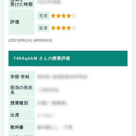
2022年前期
受けた時期
充実
4
評価
楽単
4
(2023/06/14) [4008616]
74XAqhhM さんの授業評価
学部 学科
理学府 地球惑星科学専攻
担当の先生
二宮崇先生
名
授業種別
共通(一般教養)
出席
とらない
教科書
教科書なし・不要