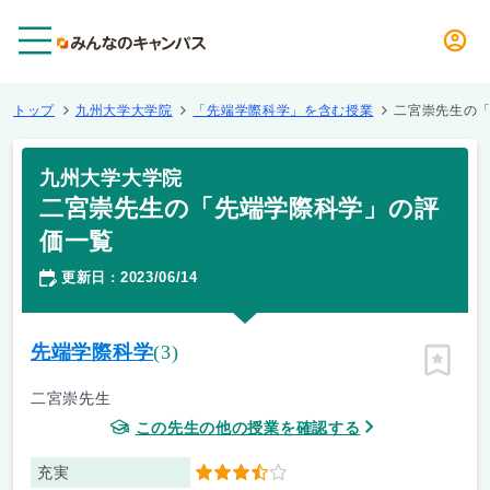
メニュー
トップ
九州大学大学院
「先端学際科学」を含む授業
二宮崇先生の
九州大学大学院
二宮崇先生の「先端学際科学」の評
価一覧
更新日
2023/06/14
：
先端学際科学
(3)
ピン留
二宮崇先生
この先生の他の授業を確認する
充実
3.5