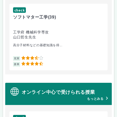
check
ch
ソフトマター工学
(39)
場
工学府 機械科学専攻
理
山口哲生先生
鈴
高分子材料などの基礎知識を得...
相
3.5
充実
充
4.5
楽単
楽
オンライン中心で受けられる授業
もっとみる