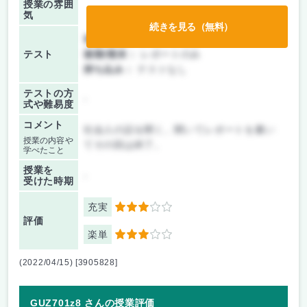
授業の雰囲
気
続きを見る（無料）
前期/中間：
レポートのみ
テスト
後期/期末：
レポートのみ
持ち込み：
テストなし
テストの方
-
式や難易度
コメント
社会人の話を聞く。聞いてレポートを書い
授業の内容や
てその回は終了。
学べたこと
授業を
-
受けた時期
充実
3
評価
楽単
3
(2022/04/15) [3905828]
GUZ701z8 さんの授業評価