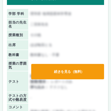
学部 学科
理学府 地球惑星科学専攻
担当の先生
二宮崇先生
名
授業種別
その他
出席
ほぼ毎回とる
教科書
教科書なし・不要
授業の雰囲
気
続きを見る（無料）
前期/中間：
レポートのみ
テスト
後期/期末：
レポートのみ
持ち込み：
テストなし
テストの方
-
式や難易度
コメント