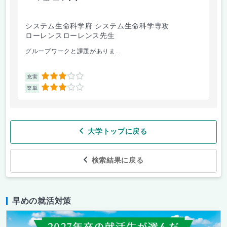
システム生命科学府 システム生命科学専攻
芸
ローレンスローレンス先生
今
グループワークと課題がありま...
課題
3
充実
充
3
楽単
楽
大学トップに戻る
検索結果に戻る
早めの就活対策