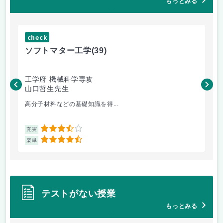
もっとみる
check
ch
ソフトマター工学
(39)
場
工学府 機械科学専攻
理
山口哲生先生
鈴
高分子材料などの基礎知識を得...
講
3.5
充実
充
4.5
楽単
楽
テストがない授業
もっとみる