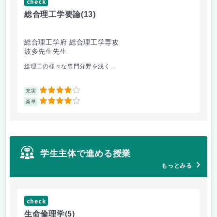
check
ch
総合理工学要論
(13)
抗
総合理工学府 総合理工学専攻
シ
波多先生先生
片
総理工の様々な専門分野を浅く...
ア
4
充実
充
4
楽単
楽
学生主体で進める授業
もっとみる
check
ch
生命倫理学
(5)
環