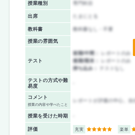
授業種別
専門科目
出席
たまにとる
教科書
教科書なし・不要
授業の雰囲気
前期/中間：
レポートのみ
テスト
後期/期末：
レポートのみ
持ち込み：
テストなし
テストの方式や難
-
易度
コメント
レポートが評価の中心。自
授業の内容や学べたこと
授業を
受けた時期
-
評価
充実
楽単
5
4