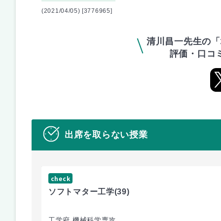
(2021/04/05) [3776965]
清川昌一先生の「
評価・口コ
出席を取らない授業
check
ソフトマター工学
(39)
工学府 機械科学専攻