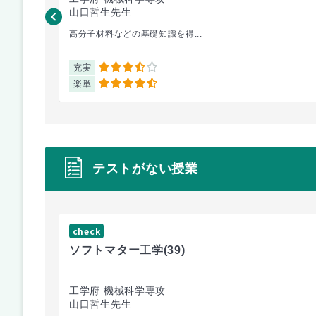
山口哲生先生
高分子材料などの基礎知識を得...
充実
3.5
楽単
4.5
テストがない授業
check
ソフトマター工学
(39)
工学府 機械科学専攻
山口哲生先生