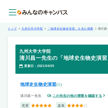
メニュー
トップ
九州大学大学院
「地球史生物史演習」を含む授業
清川昌
九州大学大学院
清川昌一先生の「地球史生物史演習
更新日
2021/04/05
：
地球史生物史演習
(1)
清川昌一先生
この先生の他の授業を確認する
充実
楽単
5
4