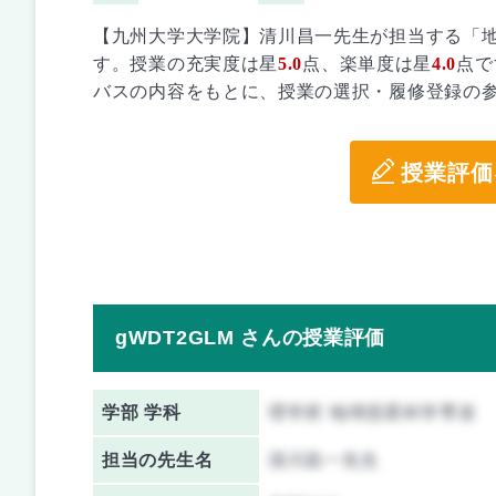
【九州大学大学院】清川昌一先生が担当する「
す。授業の充実度は星
5.0
点、楽単度は星
4.0
点で
バスの内容をもとに、授業の選択・履修登録の
授業評価
gWDT2GLM さんの授業評価
学部 学科
理学府 地球惑星科学専攻
担当の先生名
清川昌一先生