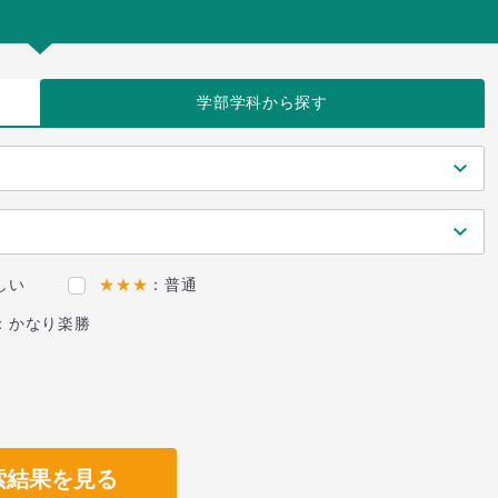
学部学科
から探す
しい
★★★
：普通
：かなり楽勝
索結果を見る