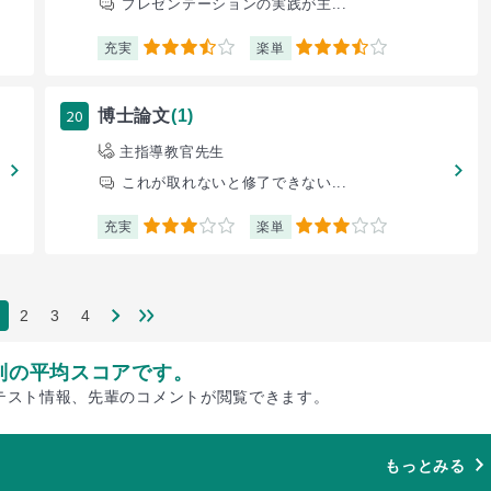
プレゼンテーションの実践が主...
充実
楽単
3.5
3.5
20
博士論文
(1)
主指導教官先生
これが取れないと修了できない...
充実
楽単
3
3
2
3
4
別の平均スコアです。
テスト情報、先輩のコメントが閲覧できます。
もっとみる