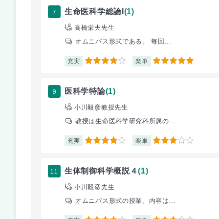
7
生命医科学総論I
(1)
高橋栄夫先生
オムニバス形式である。 毎回...
充実
楽単
4
5
9
医科学特論
(1)
小川毅彦教授先生
教授は生命医科学研究科所属の...
充実
楽単
4
3
11
生体制御科学概説４
(1)
小川毅彦先生
オムニバス形式の授業。内容は...