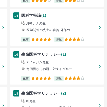
充実
楽単
4
3
14
医科学特論
(1)
川崎ナナ先生
医学関連の先生の講義 外部の...
充実
楽単
5
4
16
生命医科学リテラシー
(1)
テイムジム先生
毎回異なるお題に対するグルー...
充実
楽単
5
4
18
生命医科学リテラシー
(2)
朴先生