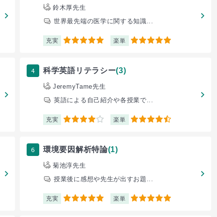
鈴木厚先生
世界最先端の医学に関する知識...
充実
楽単
5
5
4
科学英語リテラシー
(3)
JeremyTame先生
英語による自己紹介や各授業で...
充実
楽単
4
4.5
6
環境要因解析特論
(1)
菊池淳先生
授業後に感想や先生が出すお題...
充実
楽単
5
5