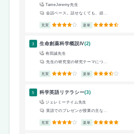
TameJeremy先生
会話ベース。話せなくても、頑...
充実
楽単
4
4.5
3
生命創薬科学概説IV
(2)
有田誠先生
先生の研究室の研究テーマにつ...
充実
楽単
4
3.5
5
科学英語リテラシー
(3)
ジェレミーテイム先生
英語でのプレゼンが授業の主な...
充実
楽単
4
5