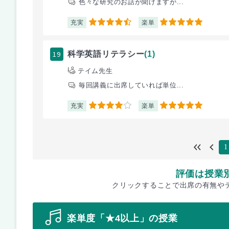
色々な研究のお話が聞けますが...
充実
楽単
4.5
5
19
科学英語リテラシー
(1)
テイム先生
毎回講義に出席していれば単位...
充実
楽単
4
5
1
評価は授業
クリックすることで出席の有無や
楽単度「★4以上」の授業