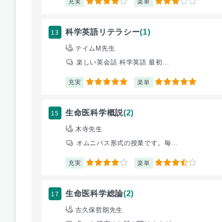
充実
楽単
4
3
13
科学英語リテラシー
(1)
テイムM先生
楽しい英会話 科学英語 最初...
充実
楽単
5
5
15
生命医科学概説
(2)
木寺先生
オムニバス形式の授業です。毎...
充実
楽単
4
3.5
17
生命医科学総論
(2)
古久保哲朗先生