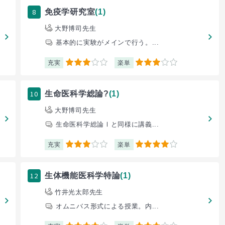
8
免疫学研究室
(1)
大野博司先生
基本的に実験がメインで行う。...
充実
楽単
3
3
10
生命医科学総論?
(1)
大野博司先生
生命医科学総論Ⅰと同様に講義...
充実
楽単
3
4
12
生体機能医科学特論
(1)
竹井光太郎先生
オムニバス形式による授業。内...