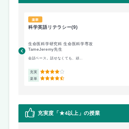
楽単
科学英語リテラシー
(9)
生命医科学研究科 生命医科学専攻
TameJeremy先生
会話ベース。話せなくても、頑...
充実
4
楽単
4.5
充実度「★4以上」の授業