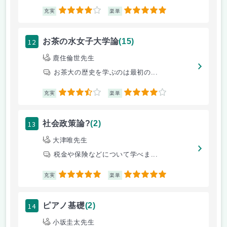
4
5
充実
楽単
12
お茶の水女子大学論
(15)
鹿住倫世先生
お茶大の歴史を学ぶのは最初の...
3.5
4
充実
楽単
13
社会政策論?
(2)
大津唯先生
税金や保険などについて学べま...
5
5
充実
楽単
14
ピアノ基礎
(2)
小坂圭太先生