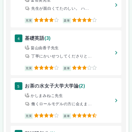
金智英先生
先生が面白くてたのしい。 ハ...
4
4
充実
楽単
4
基礎英語
(3)
畠山由香子先生
丁寧にかいせつしてくださりと...
4
3
充実
楽単
5
お茶の水女子大学大学論
(2)
かしまみねこ先生
働くロールモデルの方に会えま...
4
4.5
充実
楽単