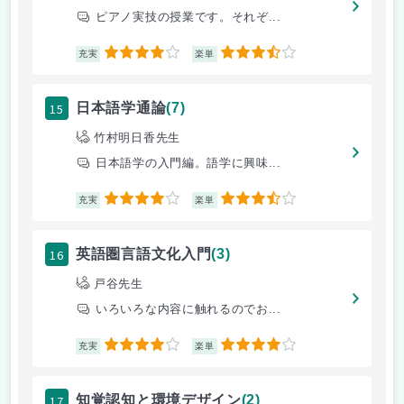
ピアノ実技の授業です。それぞ...
4
3.5
充実
楽単
15
日本語学通論
(7)
竹村明日香先生
日本語学の入門編。語学に興味...
4
3.5
充実
楽単
16
英語圏言語文化入門
(3)
戸谷先生
いろいろな内容に触れるのでお...
4
4
充実
楽単
17
知覚認知と環境デザイン
(2)