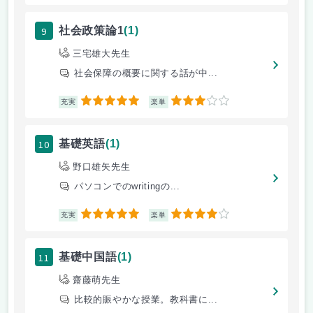
9
社会政策論1
(1)
三宅雄大先生
社会保障の概要に関する話が中...
5
3
充実
楽単
10
基礎英語
(1)
野口雄矢先生
パソコンでのwritingの...
5
4
充実
楽単
11
基礎中国語
(1)
齋藤萌先生
比較的賑やかな授業。教科書に...