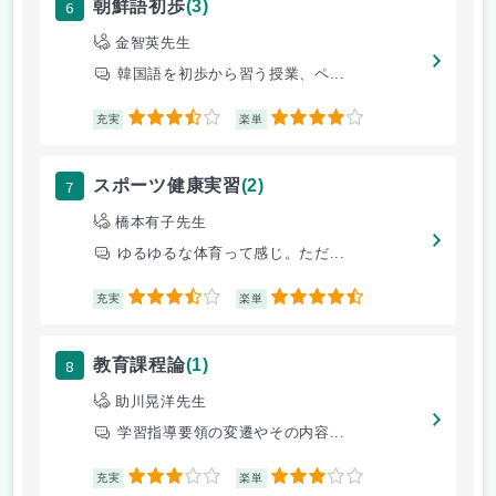
6
朝鮮語初歩
(3)
金智英先生
韓国語を初歩から習う授業、ペ...
3.5
4
充実
楽単
7
スポーツ健康実習
(2)
橋本有子先生
ゆるゆるな体育って感じ。ただ...
3.5
4.5
充実
楽単
8
教育課程論
(1)
助川晃洋先生
学習指導要領の変遷やその内容...
3
3
充実
楽単