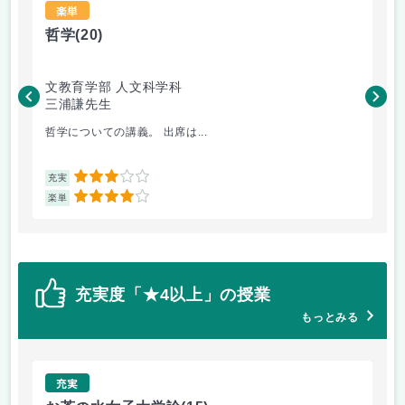
楽単
哲学
(20)
お
文教育学部 人文科学科
全
三浦謙先生
鹿
哲学についての講義。 出席は...
卒
3
充実
充
4
楽単
楽
充実度「★4以上」の授業
もっとみる
充実