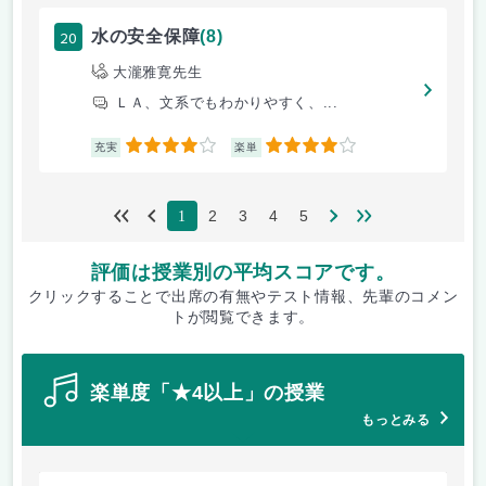
20
水の安全保障
(8)
大瀧雅寛先生
ＬＡ、文系でもわかりやすく、...
4
4
充実
楽単
2
3
4
5
1
評価は授業別の平均スコアです。
クリックすることで出席の有無やテスト情報、先輩のコメン
トが閲覧できます。
楽単度「★4以上」の授業
もっとみる