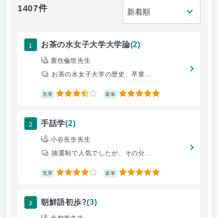
1407件
1
お茶の水女子大学大学論
(2)
鹿住倫世先生
お茶の水女子大学の歴史、卒業...
3.5
5
充実
楽単
2
手話学
(2)
小谷先生先生
抽選制で人気でしたが、その分...
4
5
充実
楽単
3
朝鮮語初歩?
(3)