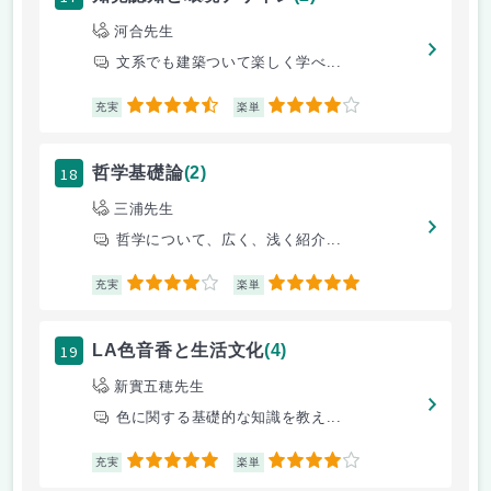
河合先生
文系でも建築ついて楽しく学べ...
4.5
4
充実
楽単
18
哲学基礎論
(2)
三浦先生
哲学について、広く、浅く紹介...
4
5
充実
楽単
19
LA色音香と生活文化
(4)
新實五穂先生
色に関する基礎的な知識を教え...
5
4
充実
楽単