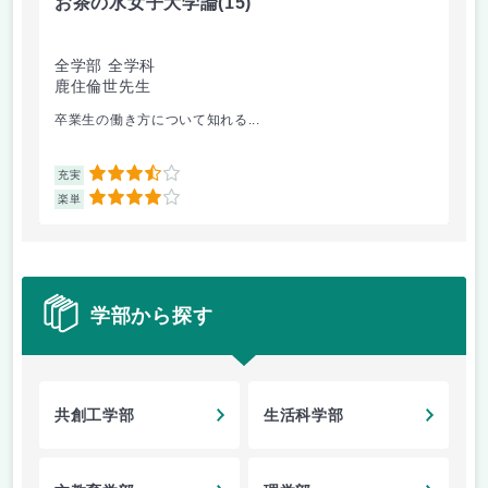
お茶の水女子大学論
(15)
ミ
全学部 全学科
文
鹿住倫世先生
大
卒業生の働き方について知れる...
配
3.5
充実
充
4
楽単
楽
学部から探す
共創工学部
生活科学部