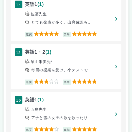
14
英語1
(1)
佐藤先生
とても発表が多く、出席確認も...
5
5
充実
楽単
15
英語1・2
(1)
須山朱美先生
毎回の授業を受け、小テストで...
3
5
充実
楽単
16
英語1
(1)
五島先生
アナと雪の女王の歌を歌ったり...
4
5
充実
楽単