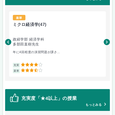
楽単
ミクロ経済学
(47)
英
政経学部 経済学科
法
多部田直樹先生
小
年に4回程度の演習問題が課さ...
小
4
充実
充
3.5
楽単
楽
充実度「★4以上」の授業
もっとみる