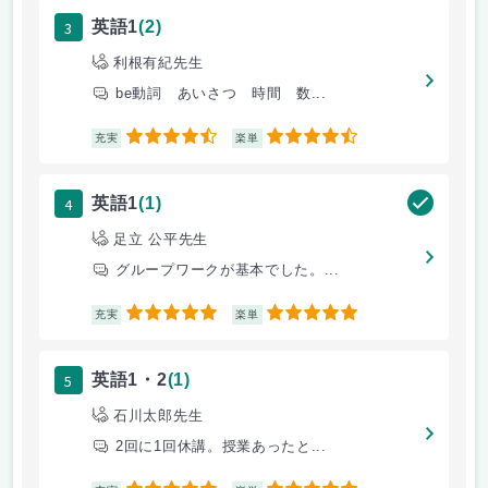
3
英語1
(2)
利根有紀先生
be動詞 あいさつ 時間 数...
4.5
4.5
充実
楽単
4
英語1
(1)
足立 公平先生
グループワークが基本でした。...
5
5
充実
楽単
5
英語1・2
(1)
石川太郎先生
2回に1回休講。授業あったと...