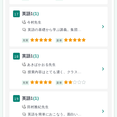
17
英語1
(1)
今村先生
英語の基礎から学ぶ講義。集団...
5
5
充実
楽単
18
英語1
(1)
あきばかおる先生
授業内容はとても濃く、クラス...
5
2
充実
楽単
19
英語1
(1)
田村雅紀先生
英語を簡単におこなう。面白い...