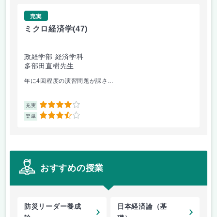
充実
ミクロ経済学
(47)
ミ
政経学部 経済学科
政
多部田直樹先生
多
年に4回程度の演習問題が課さ...
出
4
充実
充
3.5
楽単
楽
おすすめの授業
防災リーダー養成
日本経済論（基