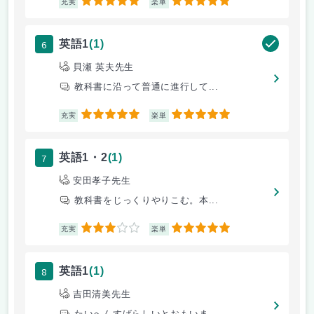
5
5
充実
楽単
6
英語1
(1)
貝瀬 英夫先生
教科書に沿って普通に進行して...
5
5
充実
楽単
7
英語1・2
(1)
安田孝子先生
教科書をじっくりやりこむ。本...
3
5
充実
楽単
8
英語1
(1)
吉田清美先生
たいへんすばらしいとおもいま...