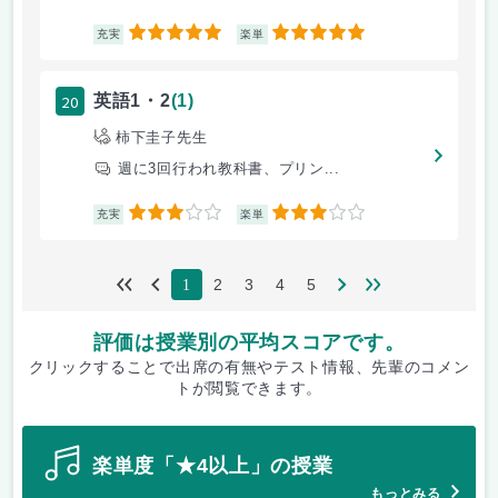
5
5
充実
楽単
20
英語1・2
(1)
柿下圭子先生
週に3回行われ教科書、プリン...
3
3
充実
楽単
2
3
4
5
1
評価は授業別の平均スコアです。
クリックすることで出席の有無やテスト情報、先輩のコメン
トが閲覧できます。
楽単度「★4以上」の授業
もっとみる