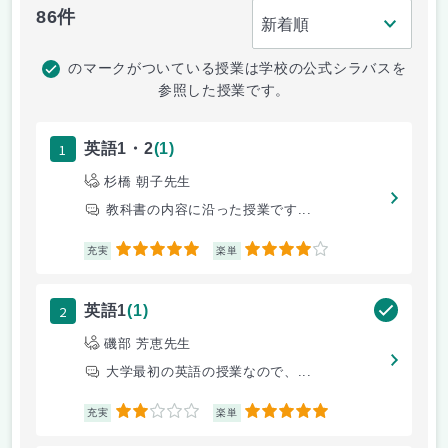
86件
のマークがついている授業は学校の公式シラバスを
参照した授業です。
1
英語1・2
(1)
杉橋 朝子先生
教科書の内容に沿った授業です...
5
4
充実
楽単
2
英語1
(1)
磯部 芳恵先生
大学最初の英語の授業なので、...
2
5
充実
楽単