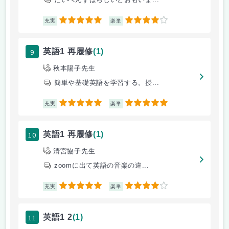
5
4
充実
楽単
9
英語1 再履修
(1)
秋本陽子先生
簡単や基礎英語を学習する。授...
5
5
充実
楽単
10
英語1 再履修
(1)
清宮協子先生
zoomに出て英語の音楽の違...
5
4
充実
楽単
11
英語1 2
(1)