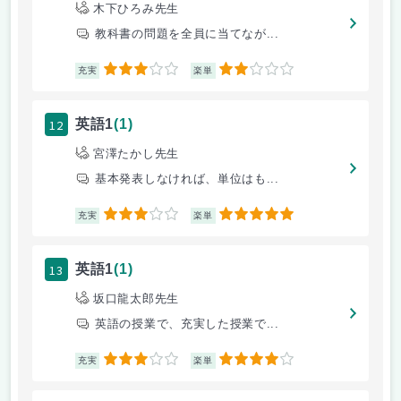
木下ひろみ先生
教科書の問題を全員に当てなが...
3
2
充実
楽単
12
英語1
(1)
宮澤たかし先生
基本発表しなければ、単位はも...
3
5
充実
楽単
13
英語1
(1)
坂口龍太郎先生
英語の授業で、充実した授業で...
3
4
充実
楽単