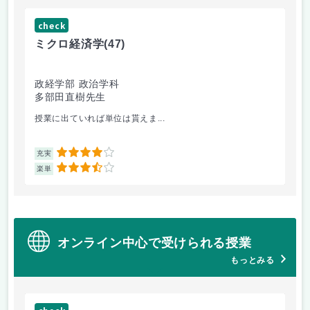
check
ch
ミクロ経済学
(47)
地
政経学部 政治学科
政
多部田直樹先生
関
授業に出ていれば単位は貰えま...
授業
4
充実
充
3.5
楽単
楽
オンライン中心で受けられる授業
もっとみる