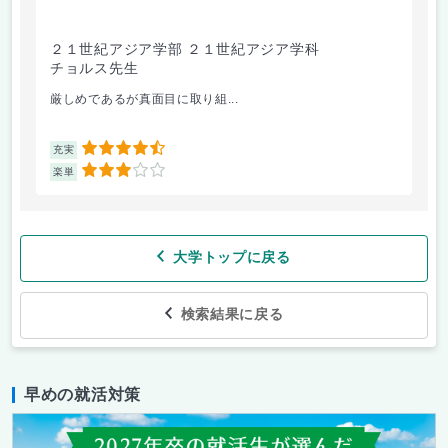
２１世紀アジア学部 ２１世紀アジア学科
政
チョルス先生
磯
厳しめであるが真面目に取り組...
お
4.5
充実
充
3
楽単
楽
大学トップに戻る
検索結果に戻る
早めの就活対策