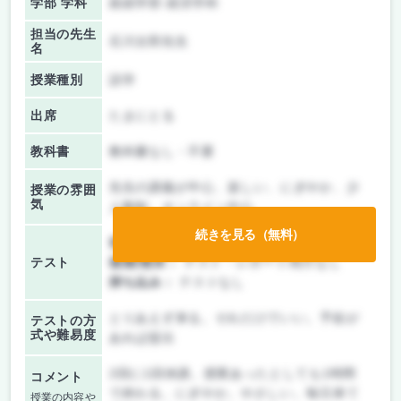
学部 学科
政経学部 経済学科
担当の先生
石川太郎先生
名
授業種別
語学
出席
たまにとる
教科書
教科書なし・不要
先生の講義が中心、楽しい、にぎやか、少
授業の雰囲
気
人数制、オンライン中心
続きを見る（無料）
前期/中間：
テスト・レポート両方なし
テスト
後期/期末：
テスト・レポート両方なし
持ち込み：
テストなし
とりあえず来る。それだけでいい。予欲が
テストの方
式や難易度
あれば提出
2回に1回休講。授業あったとしても1時間
コメント
で終わる。にぎやか。やさしい。毎日来て
授業の内容や