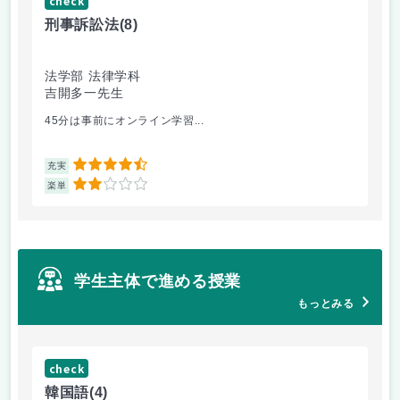
check
ch
刑事訴訟法
(8)
会
法学部 法律学科
法
吉開多一先生
満
45分は事前にオンライン学習...
会
4.5
充実
充
2
楽単
楽
学生主体で進める授業
もっとみる
check
ch
韓国語
(4)
英