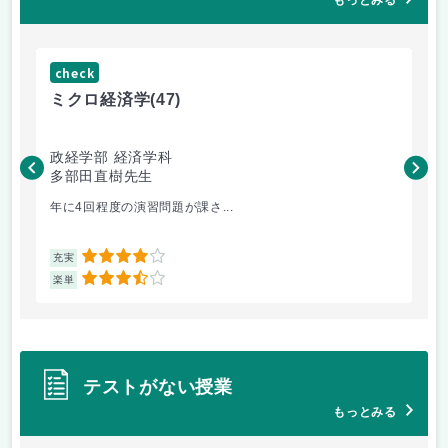
もっとみる
check
ch
ミクロ経済学
(47)
ミ
政経学部 経済学科
政
多部田直樹先生
多
年に4回程度の演習問題が課さ...
出
4
充実
充
3.5
楽単
楽
テストがない授業
もっとみる