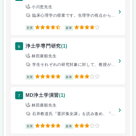
小川恵先生
臨床心理学の授業です。生理学の視点から進めていく臨床心理学の授業です。
4.5
4
充実
楽単
6
浄土学専門研究
(1)
林田康順先生
学生それぞれの研究対象に対して、教授が指導を行う。指導教授と学生と進捗
5
3
充実
楽単
7
MD浄土学演習
(1)
林田康順先生
石井教道氏『選択集全講』を読み進め、『選択集』への理解を高めていく。適
5
3
充実
楽単