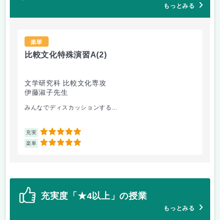
もっとみる
楽単
比較文化特殊演習A
(2)
精
文学研究科 比較文化専攻
仏
伊藤淑子先生
小
みんなでディスカッションする...
臨
5
充実
充
5
楽単
楽
充実度「★4以上」の授業
もっとみる