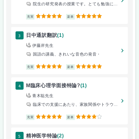
院生の研究発表の授業です。とても勉強になります。
5
5
充実
楽単
3
日中通訳翻訳
(1)
伊藤岸先生
国語の講義、きれいな音色の発音・
5
5
充実
楽単
4
M臨床心理学面接特論?
(1)
青木聡先生
臨床での支援にあたり、家族関係やトラウマという視点からどのように見立て
5
4
充実
楽単
5
精神医学特論
(2)