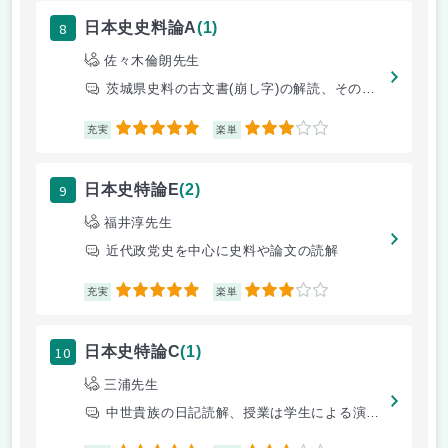
8
日本史史料論A
(1)
佐々木倫朗先生
茨城県史料の古文書(崩し字)の解読、その古文書に関する事柄を調査し、レ
5
3
充実
楽単
9
日本史特論E
(2)
福井淳先生
近代政党史を中心に史料や論文の読解
5
3
充実
楽単
10
日本史特論C
(1)
三浦先生
中世貴族の日記読解、授業は学生による演習形式