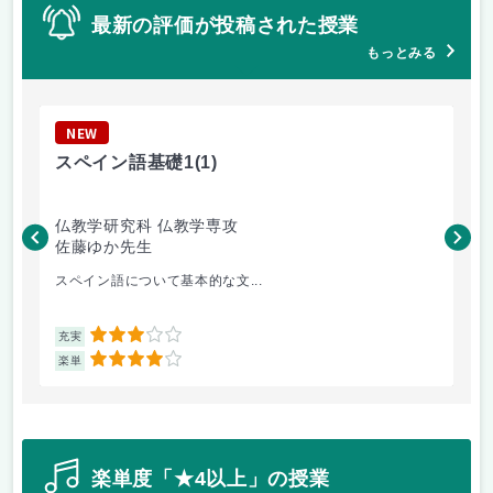
最新の評価が投稿された授業
もっとみる
NEW
N
スペイン語基礎1
(1)
浄
仏教学研究科 仏教学専攻
仏
佐藤ゆか先生
林
スペイン語について基本的な文...
学
3
充実
充
4
楽単
楽
楽単度「★4以上」の授業