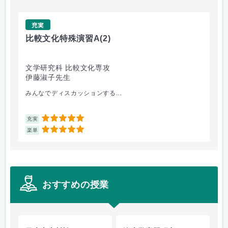
充実
比較文化特殊演習A
(2)
日
文学研究科 比較文化専攻
文
伊藤淑子先生
福
みんなでディスカッションする...
近
5
充実
充
5
楽単
楽
おすすめの授業