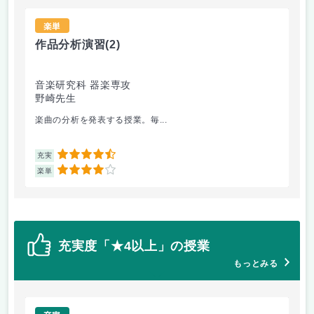
楽単
作品分析演習
(2)
作
音楽研究科 器楽専攻
音
野崎先生
鳥
楽曲の分析を発表する授業。毎...
イ
4.5
充実
充
4
楽単
楽
充実度「★4以上」の授業
もっとみる