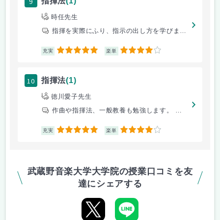
9
指揮法
(1)
時任先生
指揮を実際にふり、指示の出し方を学びました。
5
4
充実
楽単
10
指揮法
(1)
徳川愛子先生
作曲や指揮法、一般教養も勉強します。 音大といえど、きちんと単位とら
5
4
充実
楽単
武蔵野音楽大学大学院の授業口コミを友
達にシェアする