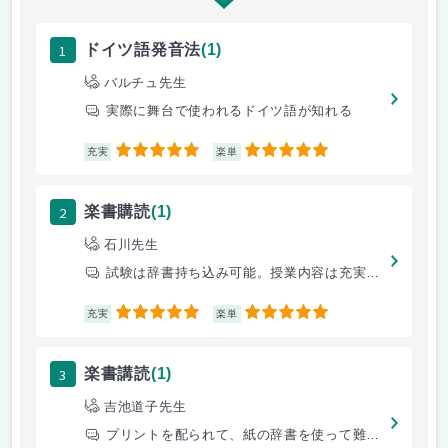
1
ドイツ語発音法
(1)
バルチュ先生
実際に舞台で使われるドイツ語が知れる
5
5
充実
楽単
2
楽書購読
(1)
石川先生
試験は辞書持ち込み可能。授業内容は充実しつつも、楽しい雰囲気で進む,
5
5
充実
楽単
3
楽書講読
(1)
吉池道子先生
プリントを配られて、紙の辞書を使って難解なイタリア語構文を訳していく