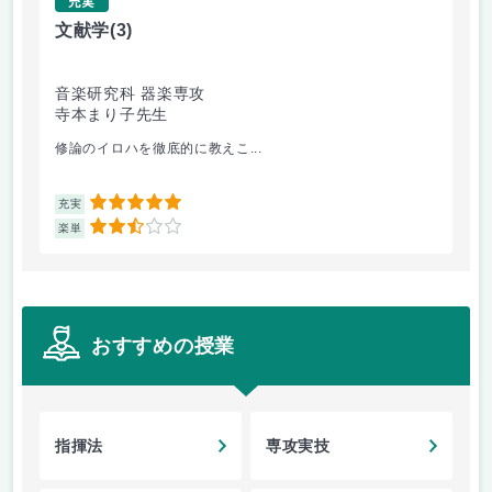
充実
文献学
(3)
伴
音楽研究科 器楽専攻
音
寺本まり子先生
三
修論のイロハを徹底的に教えこ...
三
5
充実
充
2.5
楽単
楽
おすすめの授業
指揮法
専攻実技