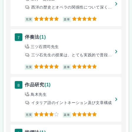
西洋の歴史とオペラの関係性について深く追求する。
5
5
充実
楽単
7
伴奏法
(1)
三ツ石潤司先生
三ツ石先生の授業は、とても実践的で普段のピアノの演奏にも繋がるような内
5
5
充実
楽単
8
作品研究
(1)
鳥木先生
イタリア語のイントネーション及び文章構成
4
5
充実
楽単