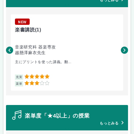
もっとみる
NEW
N
楽書講読
(1)
文
音楽研究科 器楽専攻
音
越懸澤麻衣先生
寺
主にプリントを使った講義。翻...
論
5
充実
充
3
楽単
楽
楽単度「★4以上」の授業
もっとみる