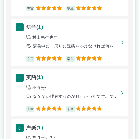
5
5
充実
楽単
4
法学
(1)
村山先生先生
講義中に、周りに迷惑をかけなければ何をしてもよい。筆記体を学べる。
5
5
充実
楽単
5
英語
(1)
小野先生
なかなか理解するのが難しかったです。でも、ためになりました
5
5
充実
楽単
6
声楽
(1)
望月一史先生