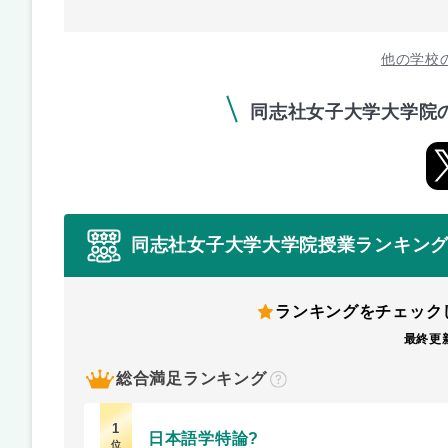
他の学校
同志社女子大学大学院
同志社女子大学大学院授業ランキン
ランキングをチェック
最終更新
総合満足ランキング
？
1
日本語学特論?
位