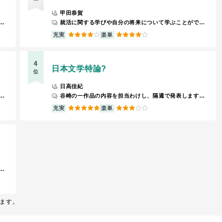
甲田恭賀
と関西との関わりについて、幅広く学ばせようと努力してくださいます。 仲良しになれば、様々なところへ連れて行ってくださいます。フットワークが軽い方、あるいはパワフルな方でないと中井先生のテンションについていけず、疲れてしまうかもしれません。私は幸いにも相性がよかったみたいですが、通年の授業ですのでそこはよく判断した方が良いかと。
就活に関する学びや自分の将来について学ぶことができる
4
4
充実
楽単
4
日本文学特論?
位
日高佳紀
で発表し、後期に現代日本文学作家の小説を読み、批評し合う、ということをしました。後期の授業内容は翌年にも継承されているようですが、あまり真面目に読まず、なあなあな考えで授業に臨むと怒られるそうです。私の時はそんなことはなかったので、もしかしたら高橋先生のゼミ生のみ厳しい指導がされるのかもしれません。
谷崎の一作品の内容を担当わけし、隔週で発表します。発表内容に賛同してくれることは稀にありますが、基本的に色々突っ込まれます。なので、発表者は毎回不安を抱えて授業に挑みます。
5
3
充実
楽単
ついて学ぶことができます。とても楽しく学べます。
ます。