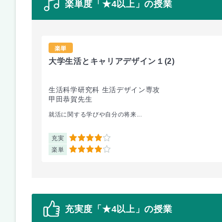
楽単度「★4以上」の授業
楽単
大学生活とキャリアデザイン１
(2)
生活科学研究科 生活デザイン専攻
甲田恭賀先生
就活に関する学びや自分の将来...
充実
4
楽単
4
充実度「★4以上」の授業