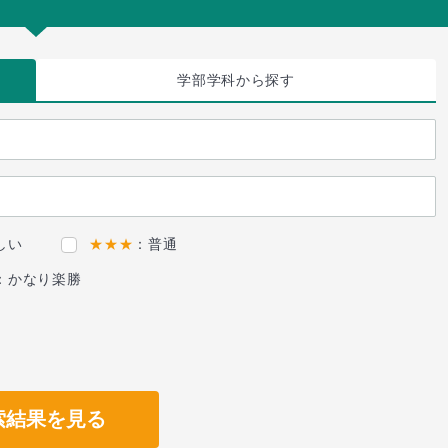
学部学科
から探す
しい
★★★
：普通
：かなり楽勝
索結果を見る