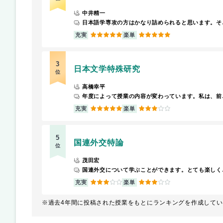
中井精一
日本語学専攻の方はかなり詰められると思います。それ以外専攻の方は、自分の研究対象
5
5
充実
楽単
3
日本文学特殊研究
位
高橋幸平
年度によって授業の内容が変わっています。私は、前期にとある書物の読解を隔週
5
3
充実
楽単
5
国連外交特論
位
茂田宏
国連外交に
3
3
充実
楽単
※過去4年間に投稿された授業をもとにランキングを作成してい