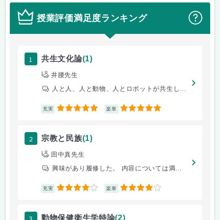
授業評価満足度ランキング
？
1
共生文化論
(1)
井腰先生
人と人、人と動物、人とロボットが共生していくには何を考えればよいのかを
5
5
充実
楽単
2
宗教と民族
(1)
田中真先生
興味があり履修した。 内容については満足している。 テストも講義内容か
4
4
充実
楽単
3
動物保健衛生学特論
(2)