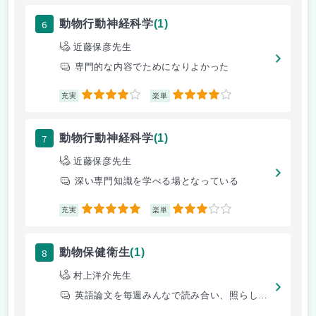
6
動物行動神経科学
(1)
近藤保彦先生
専門的な内容でためになりよかった
4
4
充実
楽単
7
動物行動神経科学
(1)
近藤保彦先生
深い専門知識を学べる場となっている
5
3
充実
楽単
8
動物保健衛生
(1)
村上洋介先生
英語論文を毎週みんなで読み合い、照らし合わせ等を行う