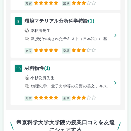
5
3
充実
楽単
9
環境マテリアル分析科学特論
(1)
栗林清先生
教授が作成されたテキスト（日本語）に基づいて授業が進められます。XRD
5
3
充実
楽単
10
材料物性
(1)
小杉俊男先生
物理化学、量子力学等の分野の英文テキストを翻訳して読み進めました。途中
5
3
充実
楽単
帝京科学大学大学院の授業口コミを友達
にシェアする