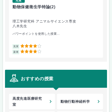
充実
動物保健衛生学特論
(2)
宗
理工学研究科 アニマルサイエンス専攻
理
八木先生
田
パワーポイントを使用した授業...
興味
4
充実
充
4
楽単
楽
おすすめの授業
高度先進医療研究
動物行動神経科学
室