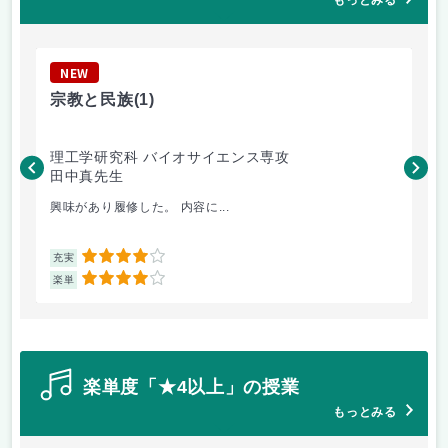
もっとみる
NEW
N
宗教と民族
(1)
動
理工学研究科 バイオサイエンス専攻
理
田中真先生
八
興味があり履修した。 内容に...
パ
4
充実
充
4
楽単
楽
楽単度「★4以上」の授業
もっとみる