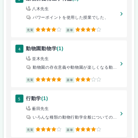
八木先生
パワーポイントを使用した授業でした、
4
4
充実
楽単
4
動物園動物学
(1)
並木先生
動物園の存在意義や動物園が楽しくなる動物の観察方法などを実際に動物園に
5
3
充実
楽単
5
行動学
(1)
薮田先生
いろんな種類の動物行動学全般についての説明。
4
4
充実
楽単