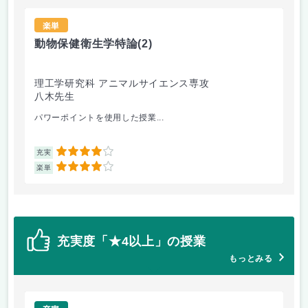
楽単
動物保健衛生学特論
(2)
宗
理工学研究科 アニマルサイエンス専攻
理
八木先生
田
パワーポイントを使用した授業...
興味
4
充実
充
4
楽単
楽
充実度「★4以上」の授業
もっとみる