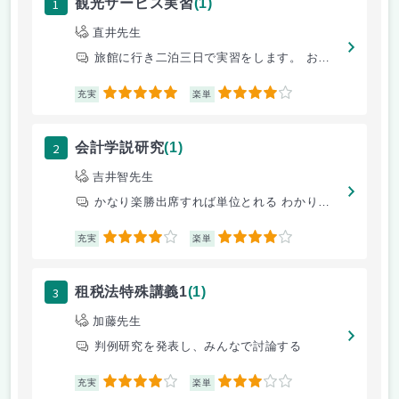
1
観光サービス実習
(1)
直井先生
旅館に行き二泊三日で実習をします。 お金は少しいりますが、単位はもらえ
5
4
充実
楽単
2
会計学説研究
(1)
吉井智先生
かなり楽勝出席すれば単位とれる わかりやすい
4
4
充実
楽単
3
租税法特殊講義1
(1)
加藤先生
判例研究を発表し、みんなで討論する
4
3
充実
楽単