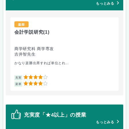
もっとみる
楽単
会計学説研究
(1)
観
商学研究科 商学専攻
商
吉井智先生
直
かなり楽勝出席すれば単位とれ...
旅
4
充実
充
4
楽単
楽
充実度「★4以上」の授業
もっとみる