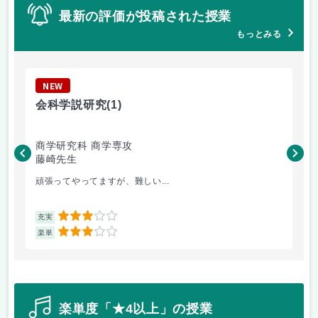
最新の評価が投稿された授業
もっとみる
NEW
N
会科学説研究
(1)
租
商学研究科 商学専攻
法
藤崎先生
加
頑張ってやってますが、難しい...
判
3
充実
充
3
楽単
楽
楽単度「★4以上」の授業