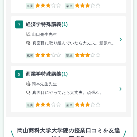
3
3
充実
楽単
7
経済学特殊講義
(1)
山口先生先生
真面目に取り組んでいたら大丈夫。頑張れ。
3
3
充実
楽単
8
商業学特殊講義
(1)
岡本先生先生
真面目にやってたら大丈夫。頑張れ。
3
3
充実
楽単
岡山商科大学大学院の授業口コミを友達