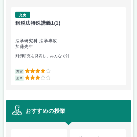
充実
租税法特殊講義1
(1)
租
法学研究科 法学専攻
法
加藤先生
石
判例研究を発表し、みんなで討...
判
4
充実
充
3
楽単
楽
おすすめの授業