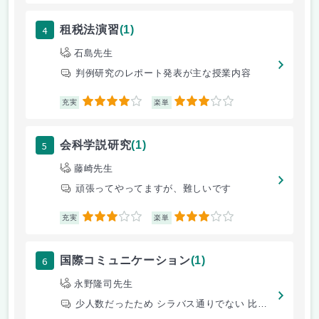
4
租税法演習
(1)
石島先生
判例研究のレポート発表が主な授業内容
4
3
充実
楽単
5
会科学説研究
(1)
藤崎先生
頑張ってやってますが、難しいです
3
3
充実
楽単
6
国際コミュニケーション
(1)
永野隆司先生
少人数だったため シラバス通りでない 比較的簡単に単位とれる