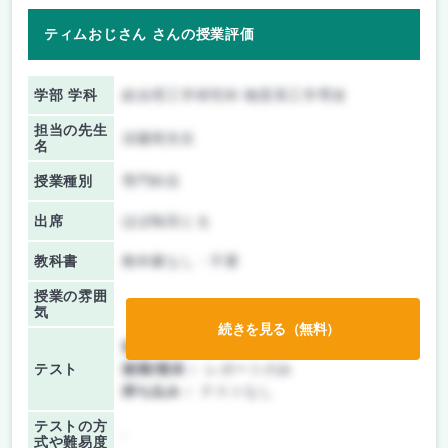
ティムおじさん さんの授業評価
学部 学科
総合理工学研究科 物質系工学専攻
担当の先生
須藤篤先生
名
授業種別
専門科目
出席
ほぼ毎回とる
教科書
教科書なし・不要
授業の雰囲
気
続きを見る（無料）
前期/中間：
レポートのみ
テスト
後期/期末：
レポートのみ
持ち込み：
テストなし
テストの方
-
式や難易度