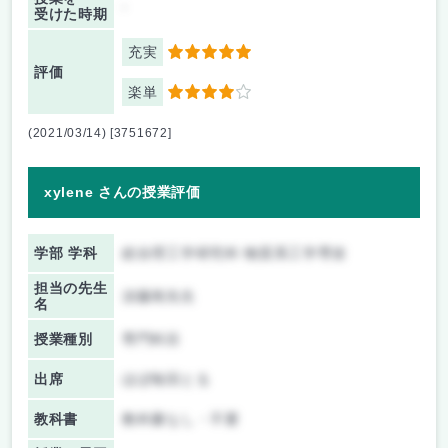
-
受けた時期
充実
5
評価
楽単
4
(2021/03/14) [3751672]
xylene さんの授業評価
学部 学科
総合理工学研究科 物質系工学専攻
担当の先生
須藤篤先生
名
授業種別
専門科目
出席
ほぼ毎回とる
教科書
教科書なし・不要