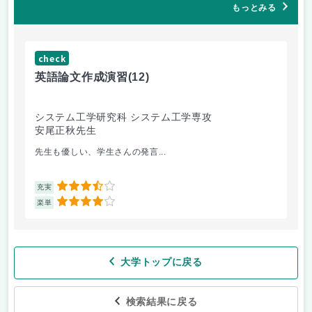
もっとみる
check
ch
英語論文作成演習
(12)
応
システム工学研究科 システム工学専攻
農
安尾正秋先生
上
先生も優しい、学生さんの発言...
自
3.5
充実
充
4
楽単
楽
大学トップに戻る
検索結果に戻る