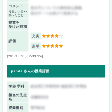
コメント
高分子についての基本的な講義
授業の内容や
高分子一つを挙げて発表する
学べたこと
授業を
-
受けた時期
充実
4
評価
楽単
5
(2017/05/25) [2539724]
panda さんの授業評価
学部 学科
総合理工学研究科 物質系工学専攻
担当の先生
須藤篤先生
名
授業種別
専門科目