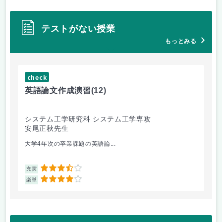
テストがない授業
もっとみる
check
ch
英語論文作成演習
(12)
熱
システム工学研究科 システム工学専攻
総
安尾正秋先生
渕
大学4年次の卒業課題の英語論...
燃
3.5
充実
充
4
楽単
楽