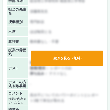
学部 学科
総合理工学研究科 物質系工学専攻
担当の先生
須藤篤先生
名
授業種別
専門科目
出席
ほぼ毎回とる
教科書
教科書なし・不要
授業の雰囲
気
続きを見る（無料）
前期/中間：
レポートのみ
テスト
後期/期末：
レポートのみ
持ち込み：
テストなし
テストの方
-
式や難易度
コメント
高分子についてのパワーポイントとレポー
授業の内容や
ト2枚で単位が取れる
学べたこと
授業を