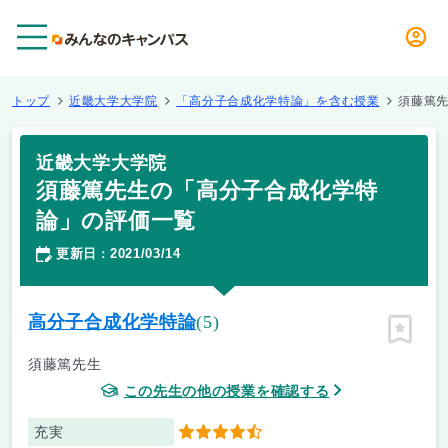
メニュー
トップ
近畿大学大学院
「高分子合成化学特論」を含む授業
須藤篤
近畿大学大学院
須藤篤先生の「高分子合成化学特
論」の評価一覧
更新日
2021/03/14
：
高分子合成化学特論
(5)
ピン留
須藤篤先生
この先生の他の授業を確認する
充実
4.5