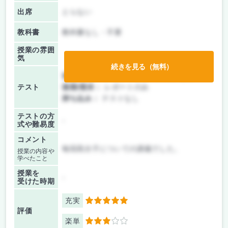
出席
とらない
教科書
教科書なし・不要
授業の雰囲
気
続きを見る（無料）
前期/中間：
テスト・レポート両方なし
テスト
後期/期末：
レポートのみ
持ち込み：
テストなし
テストの方
-
式や難易度
コメント
毎回高分子についての講義でした。
授業の内容や
学べたこと
授業を
-
受けた時期
充実
5
評価
楽単
3