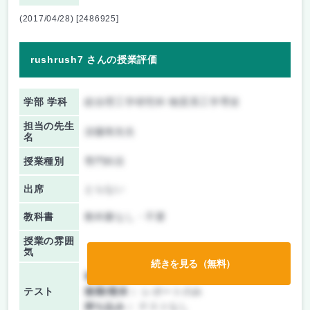
(2017/04/28) [2486925]
rushrush7 さんの授業評価
学部 学科
総合理工学研究科 物質系工学専攻
担当の先生
須藤篤先生
名
授業種別
専門科目
出席
とらない
教科書
教科書なし・不要
授業の雰囲
気
続きを見る（無料）
前期/中間：
レポートのみ
テスト
後期/期末：
レポートのみ
持ち込み：
テストなし