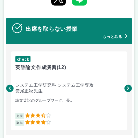
出席を取らない授業
もっとみる
check
ch
英語論文作成演習
(12)
水
システム工学研究科 システム工学専攻
総
安尾正秋先生
渥
論文英訳のグループワーク、長...
最
3.5
充実
充
4
楽単
楽