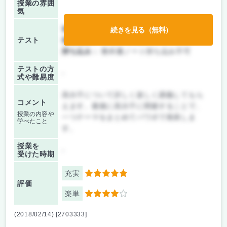
授業の雰囲
気
前期/中間：
レポートのみ
続きを見る（無料）
テスト
後期/期末：
レポートのみ
持ち込み：
教科書ノート持ち込み不可
テストの方
-
式や難易度
高分子について詳しく楽しく講義してもら
コメント
えます。最後に高分子に関連することで、
授業の内容や
一つテーマをまとめてパワポで発表しま
学べたこと
す。
授業を
-
受けた時期
充実
5
評価
楽単
4
(2018/02/14) [2703333]