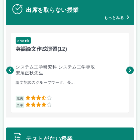
出席を取らない授業
もっとみる
check
ch
英語論文作成演習
(12)
水
システム工学研究科 システム工学専攻
総
安尾正秋先生
渥
論文英訳のグループワーク、長...
最
3.5
充実
充
4
楽単
楽
テストがない授業