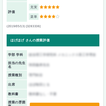
充実
5
評価
楽単
4
(2019/05/13) [3283336]
ほげほげ さんの授業評価
学部 学科
総合理工学研究科 メカニックス系工学専攻
担当の先生
和田義孝先生
名
授業種別
専門科目
出席
ほぼ毎回とる
教科書
教科書なし・不要
授業の雰囲