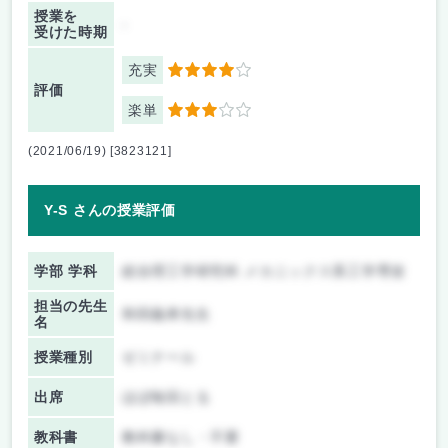
授業を
-
受けた時期
充実
4
評価
楽単
3
(2021/06/19) [3823121]
Y-S さんの授業評価
学部 学科
総合理工学研究科 メカニックス系工学専攻
担当の先生
和田義孝先生
名
授業種別
ゼミナール
出席
ほぼ毎回とる
教科書
教科書なし・不要