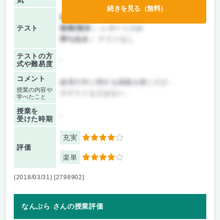
気
続きを見る（無料）
前期/中間：
テスト・レポート両方なし
テスト
後期/期末：
レポートのみ
持ち込み：
テストなし
テストの方
-
式や難易度
コメント
破壊力学に関する講義を聴くだけ．
授業の内容や
小テストなどはない。
学べたこと
授業を
-
受けた時期
充実
4
評価
楽単
4
(2018/03/31) [2798902]
なんぷら さんの授業評価