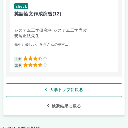
check
ch
英語論文作成演習
(12)
応
システム工学研究科 システム工学専攻
農
安尾正秋先生
上
先生も優しい、学生さんの発言...
自
3.5
充実
充
4
楽単
楽
大学トップに戻る
検索結果に戻る