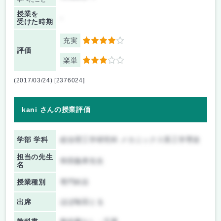
授業を
-
受けた時期
充実
4
評価
楽単
3
(2017/03/24) [2376024]
kani さんの授業評価
学部 学科
総合理工学研究科 メカニックス系工学専攻
担当の先生
和田義孝先生
名
授業種別
専門科目
出席
ほぼ毎回とる