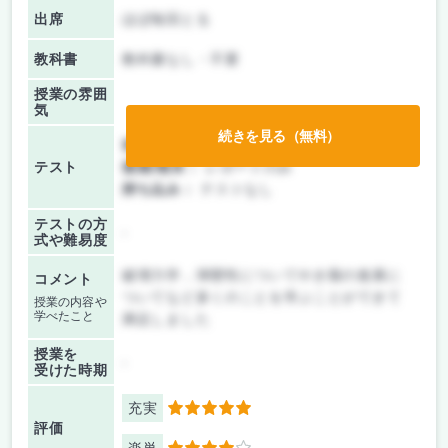
出席
ほぼ毎回とる
教科書
教科書なし・不要
授業の雰囲
気
続きを見る（無料）
前期/中間：
レポートのみ
テスト
後期/期末：
レポートのみ
持ち込み：
テストなし
テストの方
-
式や難易度
破壊力学，弾塑性についてやき裂の進展に
コメント
ついてなど多くのことを学ぶことができて
授業の内容や
学べたこと
満足しました
授業を
-
受けた時期
充実
5
評価