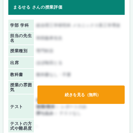
まるせる さんの授業評価
学部 学科
総合理工学研究科 メカニックス系工学専攻
担当の先生
和田義孝先生
名
授業種別
専門科目
出席
ほぼ毎回とる
教科書
教科書なし・不要
授業の雰囲
気
続きを見る（無料）
前期/中間：
レポートのみ
テスト
後期/期末：
レポートのみ
持ち込み：
テストなし
テストの方
-
式や難易度