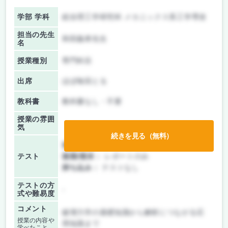
学部 学科
総合理工学研究科 メカニックス系工学専攻
担当の先生
和田義孝先生
名
授業種別
専門科目
出席
ほぼ毎回とる
教科書
教科書なし・不要
授業の雰囲
気
続きを見る（無料）
前期/中間：
レポートのみ
テスト
後期/期末：
レポートのみ
持ち込み：
テストなし
テストの方
-
式や難易度
コメント
破壊力学の基礎知識から解析につながる応
授業の内容や
用知識まで
学べたこと