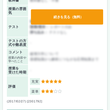
教科書
教科書なし・不要
授業の雰囲
気
続きを見る（無料）
前期/中間：
レポートのみ
テスト
後期/期末：
レポートのみ
持ち込み：
テストなし
テストの方
-
式や難易度
コメント
破壊力学について
授業の内容や
基礎知識から解析につながる応用知識まで
学べたこと
授業を
-
受けた時期
充実
5
評価
楽単
3
(2017/02/27) [2301792]