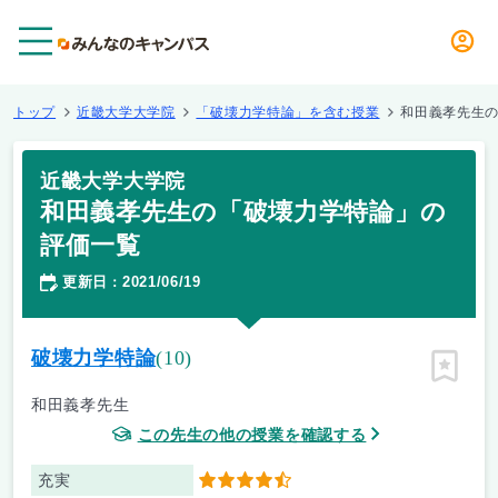
メニュー
トップ
近畿大学大学院
「破壊力学特論」を含む授業
和田義孝先生
近畿大学大学院
和田義孝先生の「破壊力学特論」の
評価一覧
更新日
2021/06/19
：
破壊力学特論
(10)
ピン留
和田義孝先生
この先生の他の授業を確認する
充実
4.5