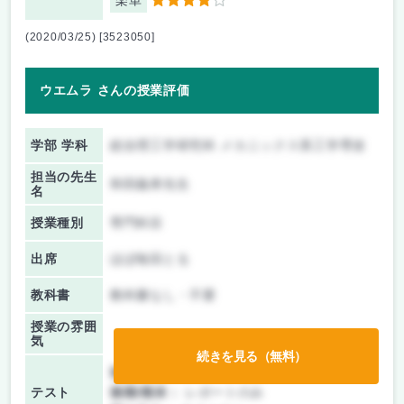
楽単
4
(2020/03/25) [3523050]
ウエムラ さんの授業評価
学部 学科
総合理工学研究科 メカニックス系工学専攻
担当の先生
和田義孝先生
名
授業種別
専門科目
出席
ほぼ毎回とる
教科書
教科書なし・不要
授業の雰囲
気
続きを見る（無料）
前期/中間：
レポートのみ
テスト
後期/期末：
レポートのみ