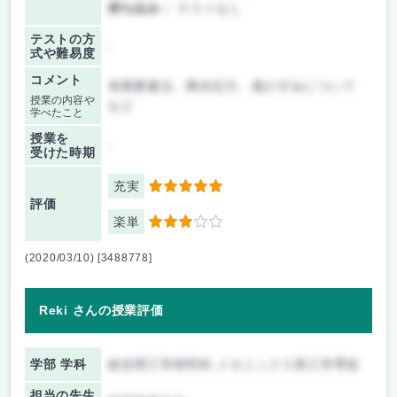
持ち込み：
テストなし
テストの方
-
式や難易度
コメント
有限要素法、降伏応力、真ひずみについて
授業の内容や
など
学べたこと
授業を
-
受けた時期
充実
5
評価
楽単
3
(2020/03/10) [3488778]
Reki さんの授業評価
学部 学科
総合理工学研究科 メカニックス系工学専攻
担当の先生