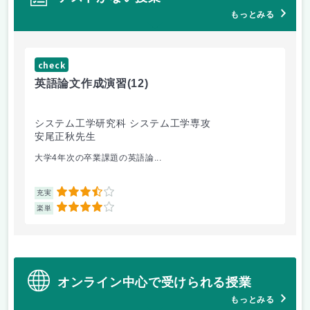
もっとみる
check
ch
英語論文作成演習
(12)
熱
システム工学研究科 システム工学専攻
総
安尾正秋先生
渕
大学4年次の卒業課題の英語論...
燃
3.5
充実
充
4
楽単
楽
オンライン中心で受けられる授業
もっとみる