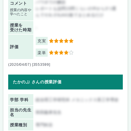
パワポでの解説
コメント
レポートも設問15問くらいの中から3つ選
授業の内容や
学べたこと
んでそれぞれA41枚でまとめるだけ
授業を
-
受けた時期
充実
5
評価
楽単
4
(2020/04/07) [3553599]
たかのぶ さんの授業評価
学部 学科
総合理工学研究科 メカニックス系工学専攻
担当の先生
和田義孝先生
名
授業種別
専門科目