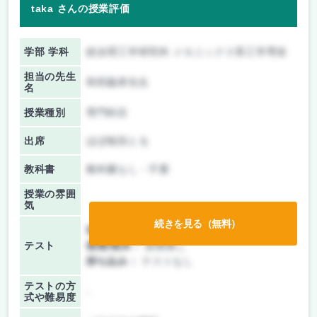
taka さんの授業評価
学部 学科
総合理工学研究科 メカニックス系工学専攻
担当の先生
和田義孝先生
名
授業種別
専門科目
出席
ほぼ毎回とる
教科書
教科書なし・不要
授業の雰囲
気
続きを見る（無料）
前期/中間：
レポートのみ
テスト
後期/期末：
授業無し
持ち込み：
テストなし
テストの方
-
式や難易度