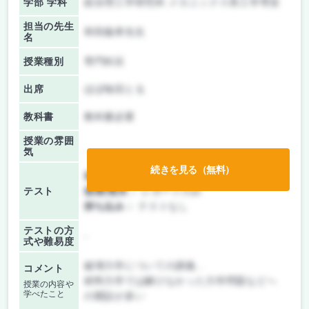
学部 学科
総合理工学研究科 メカニックス系工学専攻
担当の先生
和田義孝先生
名
授業種別
専門科目
出席
ほぼ毎回とる
教科書
教科書必要
授業の雰囲
気
続きを見る（無料）
前期/中間：
レポートのみ
テスト
後期/期末：
レポートのみ
持ち込み：
テストなし
テストの方
-
式や難易度
破壊力学についての講義．
コメント
材料力学では解けなかった力学問題などへ
授業の内容や
学べたこと
の開設が多い