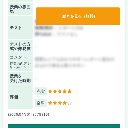
授業の雰囲
気
続きを見る（無料）
前期/中間：
レポートのみ
テスト
後期/期末：
レポートのみ
持ち込み：
テストなし
テストの方
-
式や難易度
コメント
授業もとても分かりやすくレポート提出の
授業の内容や
みなので単位も取りやすい
学べたこと
授業を
-
受けた時期
充実
5
評価
楽単
4
(2020/04/20) [3578819]