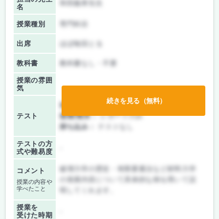
和田義孝先生
名
授業種別
専門科目
出席
ほぼ毎回とる
教科書
教科書なし・不要
授業の雰囲
気
続きを見る（無料）
前期/中間：
レポートのみ
テスト
後期/期末：
レポートのみ
持ち込み：
テストなし
テストの方
-
式や難易度
破壊力学の歴史・有限要素法など材料力学
コメント
の発展内容について具体的な例を用いて説
授業の内容や
学べたこと
明してくれます。
授業を
-
受けた時期