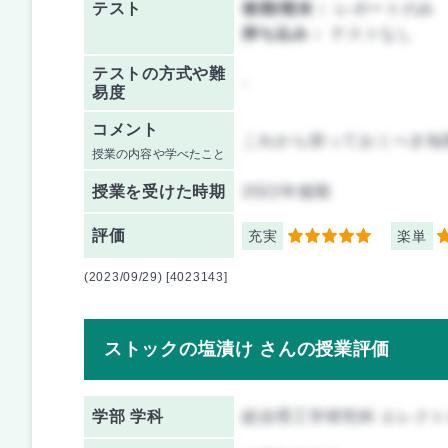
テスト
後期/期末：
レポートのみ
持ち込み：
テストなし
テストの方式や難
-
易度
コメント
これから持っておくべき知
授業の内容や学べたこと
授業を
受けた時期
2022年後期
評価
充実
楽単
5
5
(2023/09/29) [4023143]
ストックの塩漬け さんの授業評価
学部 学科
総合理工学研究科 エレク