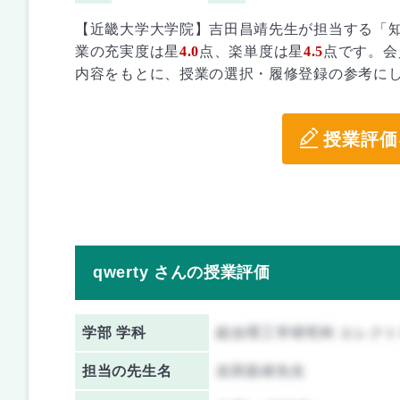
【近畿大学大学院】吉田昌靖先生が担当する「
業の充実度は星
4.0
点、楽単度は星
4.5
点です。会
内容をもとに、授業の選択・履修登録の参考に
授業評価
qwerty さんの授業評価
学部 学科
総合理工学研究科 エレク
担当の先生名
吉田昌靖先生