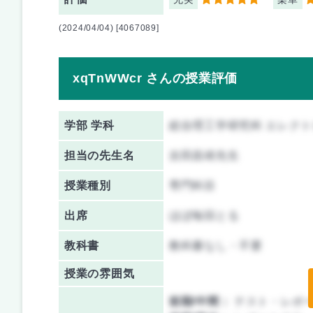
5
5
(2024/04/04) [4067089]
xqTnWWcr さんの授業評価
学部 学科
総合理工学研究科 エレク
担当の先生名
吉田昌靖先生
授業種別
専門科目
出席
ほぼ毎回とる
教科書
教科書なし・不要
授業の雰囲気
前期/中間：
テスト・レポ