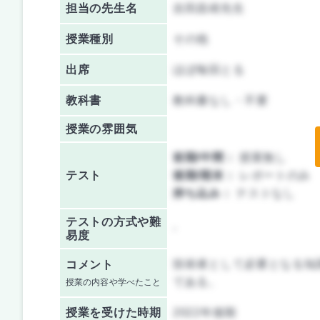
担当の先生名
吉田昌靖先生
授業種別
その他
出席
ほぼ毎回とる
教科書
教科書なし・不要
授業の雰囲気
前期/中間：
授業無し
テスト
後期/期末：
レポートのみ
持ち込み：
テストなし
テストの方式や難
-
易度
技術者として必要となる知
コメント
である。
授業の内容や学べたこと
授業を
受けた時期
2022年後期