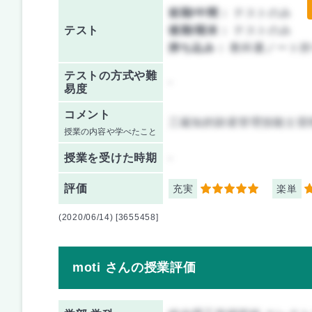
前期/中間：
テストのみ
テスト
後期/期末：
テストのみ
持ち込み：
教科書ノート持
テストの方式や難
-
易度
コメント
三級知的財産管理技能士習
授業の内容や学べたこと
授業を
受けた時期
-
評価
充実
楽単
5
5
(2020/06/14) [3655458]
moti さんの授業評価