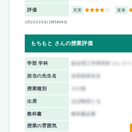
評価
充実
楽単
4
5
(2022/12/14) [3958043]
もちもと さんの授業評価
学部 学科
総合理工学研究科 エレク
担当の先生名
吉田昌靖先生
授業種別
その他
出席
ほぼ毎回とる
教科書
教科書必要
授業の雰囲気