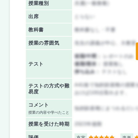
授業種別
共通(一般教養)
出席
とらない
教科書
教科書なし・不要
授業の雰囲気
先生の講義が中心、大教室
前期/中間：
レポートのみ
テスト
後期/期末：
授業無し
持ち込み：
テストなし
A41枚で知的財産権の授
テストの方式や難
易度
おけば100点取れます。
コメント
知的財産権にまつわるだい
授業の内容や学べたこと
授業を
受けた時期
2023年後期
評価
充実
楽単