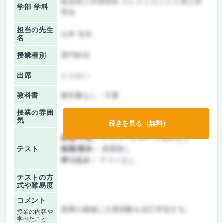
総合理工学研究科 エレクトロニクス系工学
学部 学科
専攻
担当の先生
山本 先生
名
授業種別
専門科目
出席
とらない
教科書
教科書なし・不要
授業の雰囲
気
続きを見る（無料）
前期/中間：
テスト・レポート両方なし
テスト
後期/期末：
授業無し
持ち込み：
テストなし
テストの方
-
式や難易度
コメント
授業の最後に欠席回数を自己申告する。
授業の内容や
学べたこと