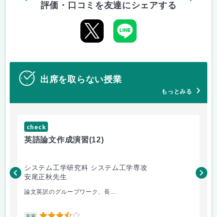
評価・口コミを友達にシェアする
出席を取らない授業
もっとみる
check
ch
英語論文作成演習
(12)
水
システム工学研究科 システム工学専攻
総
安尾正秋先生
渥
論文英訳のグループワーク、長...
最
充実
充