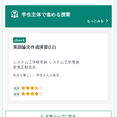
学生主体で進める授業
もっとみる
check
ch
英語論文作成演習
(12)
応
システム工学研究科 システム工学専攻
農
安尾正秋先生
上
先生も優しい、学生さんの発言...
自
3.5
充実
充
4
楽単
楽
大学トップに戻る