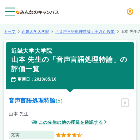
メニュー
トップ
近畿大学大学院
「音声言語処理特論」を含む授業
山本 先生
近畿大学大学院
山本 先生の「音声言語処理特論」の
評価一覧
更新日
2019/05/10
：
音声言語処理特論
(5)
ピン留
山本 先生
この先生の他の授業を確認する
充実
4.5