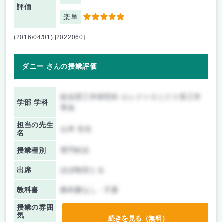
評価
楽単
5
(2016/04/01) [2022060]
ダニー さんの授業評価
総合理工学研究科 エレクトロニクス系工学
学部 学科
専攻
担当の先生
山本 先生
名
授業種別
専門科目
出席
ほぼ毎回とる
教科書
教科書なし・不要
授業の雰囲
気
続きを見る（無料）