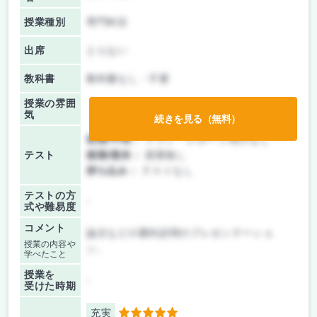
授業種別
専門科目
出席
とらない
教科書
教科書なし・不要
授業の雰囲
気
続きを見る（無料）
前期/中間：
テスト・レポート両方なし
テスト
後期/期末：
授業無し
持ち込み：
テストなし
テストの方
-
式や難易度
コメント
論文などの要約説明のプレゼンテーショ
授業の内容や
ン。
学べたこと
授業を
-
受けた時期
充実
5