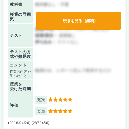
教科書
教科書なし・不要
授業の雰囲
気
続きを見る（無料）
前期/中間：
テスト・レポート両方なし
テスト
後期/期末：
授業無し
持ち込み：
テストなし
テストの方
-
式や難易度
コメント
輪講のみ、レポート読んで発表するだけ
授業の内容や
学べたこと
授業を
-
受けた時期
充実
5
評価
楽単
5
(2018/04/26) [2872456]