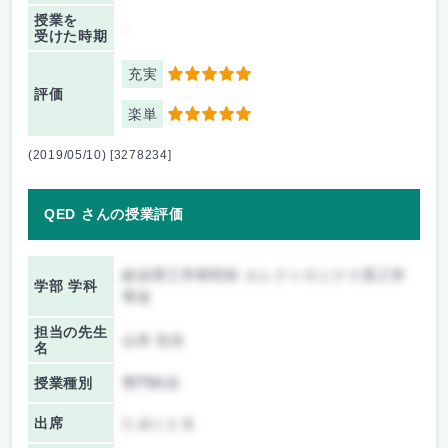
授業を
-
受けた時期
充実
5
評価
楽単
5
(2019/05/10) [3278234]
QED さんの授業評価
総合理工学研究科 エレクトロニクス系工学
学部 学科
専攻
担当の先生
山本 先生
名
授業種別
専門科目
出席
たまにとる