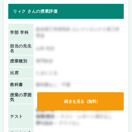
リィク さんの授業評価
総合理工学研究科 エレクトロニクス系工学
学部 学科
専攻
担当の先生
山本 先生
名
授業種別
専門科目
出席
たまにとる
教科書
教科書なし・不要
授業の雰囲
気
続きを見る（無料）
前期/中間：
テスト・レポート両方なし
テスト
後期/期末：
テスト・レポート両方なし
持ち込み：
テストなし