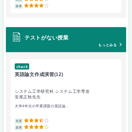
3.5
4
楽単
楽
テストがない授業
もっとみる
check
ch
英語論文作成演習
(12)
熱
システム工学研究科 システム工学専攻
総
安尾正秋先生
渕
大学4年次の卒業課題の英語論...
燃
3.5
充実
充
4
楽単
楽