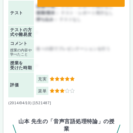
前期/中間：
テスト・レポート両方なし
テスト
後期/期末：
テスト・レポート両方なし
持ち込み：
テストなし
テストの方
-
式や難易度
コメント
各々の回でプレゼンテーションを行う
授業の内容や
学べたこと
授業を
-
受けた時期
充実
5
評価
楽単
3
(2014/04/10) [1521487]
山本 先生の「音声言語処理特論」の授
業