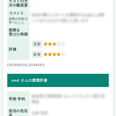
テストの方
-
式や難易度
コメント
自分の番にレポートを要約すればあとは聞
授業の内容や
いてるだけなので楽だと思います
学べたこと
授業を
-
受けた時期
充実
3
評価
楽単
4
(2016/05/16) [2148192]
msd さんの授業評価
総合理工学研究科 エレクトロニクス系工学
学部 学科
専攻
担当の先生
山本 先生
名