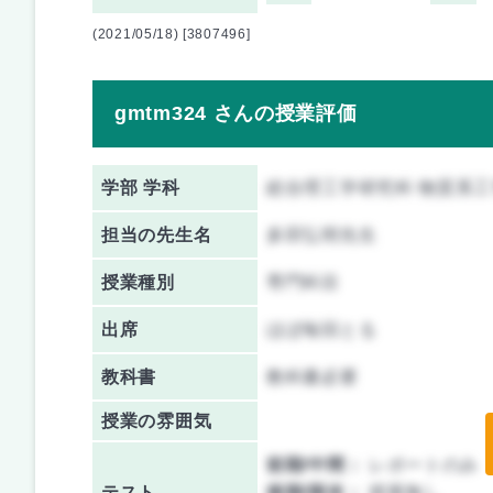
(2021/05/18) [3807496]
gmtm324 さんの授業評価
学部 学科
総合理工学研究科 物質系
担当の先生名
多田弘明先生
授業種別
専門科目
出席
ほぼ毎回とる
教科書
教科書必要
授業の雰囲気
前期/中間：
レポートのみ
テスト
後期/期末：
授業無し