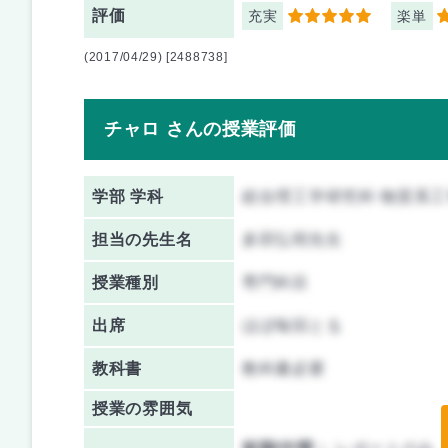
評価
充実
楽単
5
5
(2017/04/29) [2488738]
チャロ さんの授業評価
学部 学科
総合理工学研究科 物質系
担当の先生名
多田弘明先生
授業種別
専門科目
出席
ほぼ毎回とる
教科書
教科書必要
授業の雰囲気