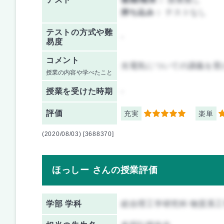
持ち込み：
テストなし
テストの方式や難
-
易度
コメント
光電気についての講義を受
授業の内容や学べたこと
授業を
受けた時期
-
評価
充実
楽単
5
5
(2020/08/03) [3688370]
ほっしー さんの授業評価
学部 学科
総合理工学研究科 物質系