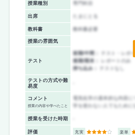
授業種別
専門科目
出席
たまにとる
教科書
教科書必要
授業の雰囲気
前期/中間：
テスト・レポ
テスト
後期/期末：
レポートのみ
持ち込み：
テストなし
テストの方式や難
-
易度
電気化学の基本的な内容に
コメント
学を使わない人でもために
授業の内容や学べたこと
授業を
受けた時期
-
評価
充実
楽単
4
3