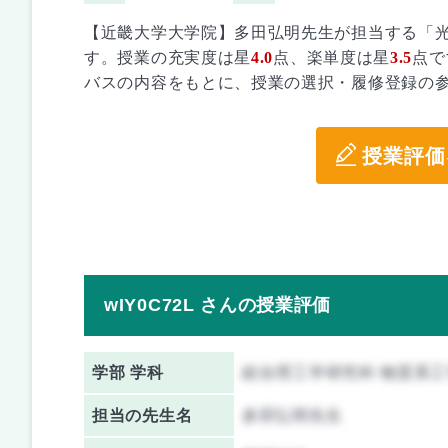
【近畿大学大学院】多田弘明先生が担当する「
す。授業の充実度は星
4.0
点、楽単度は星
3.5
点で
バスの内容をもとに、授業の選択・履修登録の
授業評価
wIY0C72L さんの授業評価
学部 学科
総合理工学研究科 物質系
担当の先生名
多田弘明先生