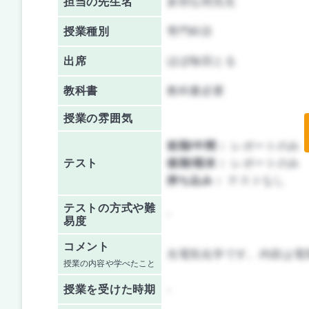
担当の先生名
多田弘明先生
授業種別
専門科目
出席
ほぼ毎回とる
教科書
教科書必要
授業の雰囲気
前期/中間：
レポートのみ
テスト
後期/期末：
レポートのみ
持ち込み：
テストなし
テストの方式や難
-
易度
コメント
光電気化学です。内容は電
授業の内容や学べたこと
授業を
受けた時期
-