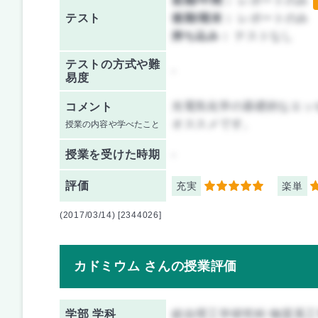
前期/中間：
レポートのみ
テスト
後期/期末：
レポートのみ
持ち込み：
テストなし
テストの方式や難
-
易度
光電気化学の基礎的なエッ
コメント
オススメです。
授業の内容や学べたこと
授業を
受けた時期
-
評価
充実
楽単
5
5
(2017/03/14) [2344026]
カドミウム さんの授業評価
学部 学科
総合理工学研究科 物質系