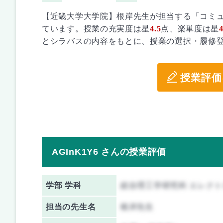
【近畿大学大学院】根岸先生が担当する「コミ
ています。授業の充実度は星
4.5
点、楽単度は星
4
とシラバスの内容をもとに、授業の選択・履修
授業評価
AGInK1Y6 さんの授業評価
学部 学科
総合理工学研究科 エレク
担当の先生名
根岸先生