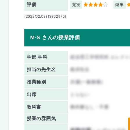
評価
充実
楽単
4
5
(2022/02/08) [3862970]
M-S さんの授業評価
学部 学科
総合理工学研究科 エレク
担当の先生名
根岸先生
授業種別
共通(一般教養)
出席
とらない
教科書
教科書なし・不要
授業の雰囲気