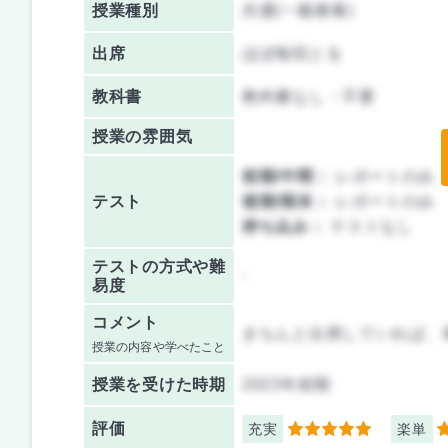
授業種別
共通(一般教養)
出席
ほぼ毎回とる
教科書
教科書なし・不要
授業の雰囲気
前期/中間：
レポートのみ
テスト
後期/期末：
レポートのみ
持ち込み：
テストなし
テストの方式や難
-
易度
コメント
きちんと出席していれば、
授業の内容や学べたこと
授業を
受けた時期
2023年前期
評価
充実
楽単
5
5