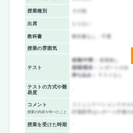
授業種別
その他
出席
とらない
教科書
教科書なし・不要
授業の雰囲気
前期/中間：
授業無し
テスト
後期/期末：
レポートのみ
持ち込み：
テストなし
テストの方式や難
-
易度
コミュニケーションスキル
コメント
評価基準はレポート評価の
授業の内容や学べたこと
授業を
受けた時期
-