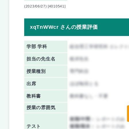
(2023/06/27) [4010541]
xqTnWWcr さんの授業評価
学部 学科
総合理工学研究科 エレク
担当の先生名
根岸先生
授業種別
専門科目
出席
ほぼ毎回とる
教科書
教科書なし・不要
授業の雰囲気
前期/中間：
レポートのみ
テスト
後期/期末：
レポートのみ