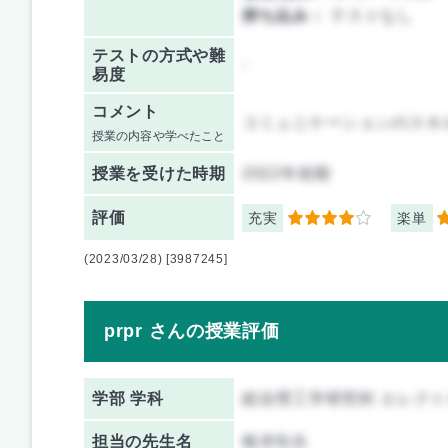
持ち込み：
テストなし
テストの方式や難
-
易度
コメント
コミュニケーションのスキ
授業の内容や学べたこと
授業を
受けた時期
2022年前期
評価
充実
楽単
4
4
(2023/03/28) [3987245]
prpr さんの授業評価
学部 学科
総合理工学研究科 エレク
担当の先生名
根岸先生