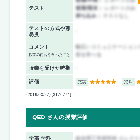
前期/中間：
レポートのみ
テスト
後期/期末：
レポートのみ
持ち込み：
テストなし
テストの方式や難
-
易度
幅広いコミュニケーション
コメント
容を学べる
授業の内容や学べたこと
授業を
受けた時期
-
評価
充実
楽単
5
5
(2019/03/27) [3170774]
QED さんの授業評価
学部 学科
総合理工学研究科 エレク