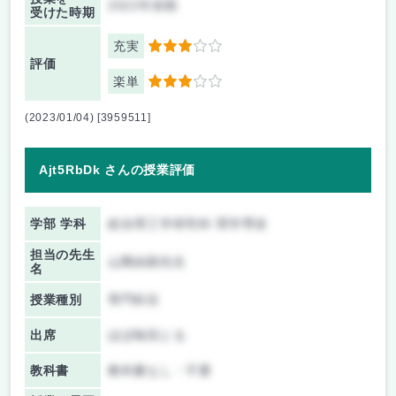
2022年前期
受けた時期
充実
3
評価
楽単
3
(2023/01/04) [3959511]
Ajt5RbDk さんの授業評価
学部 学科
総合理工学研究科 理学専攻
担当の先生
山際由朗先生
名
授業種別
専門科目
出席
ほぼ毎回とる
教科書
教科書なし・不要