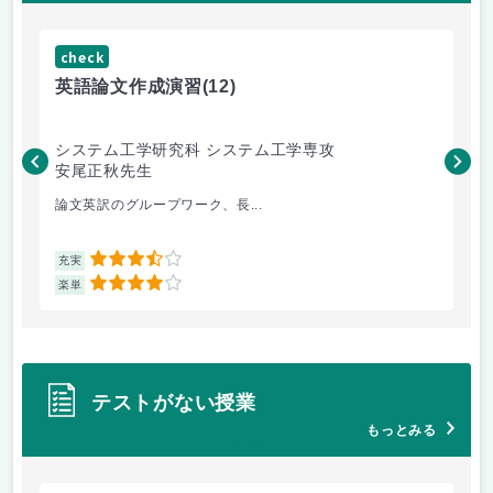
check
ch
英語論文作成演習
(12)
水
システム工学研究科 システム工学専攻
総
安尾正秋先生
渥
論文英訳のグループワーク、長...
最
3.5
充実
充
4
楽単
楽
テストがない授業
もっとみる