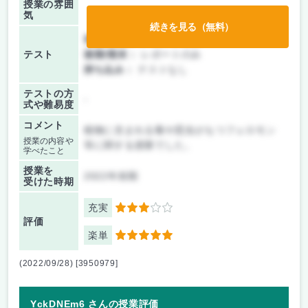
授業の雰囲
気
続きを見る（無料）
前期/中間：
レポートのみ
テスト
後期/期末：
レポートのみ
持ち込み：
テストなし
テストの方
-
式や難易度
コメント
植物に含まれる毒や昆虫がもつフェロモン
授業の内容や
等に関する授業でした。
学べたこと
授業を
2022年前期
受けた時期
充実
3
評価
楽単
5
(2022/09/28) [3950979]
YckDNEm6 さんの授業評価