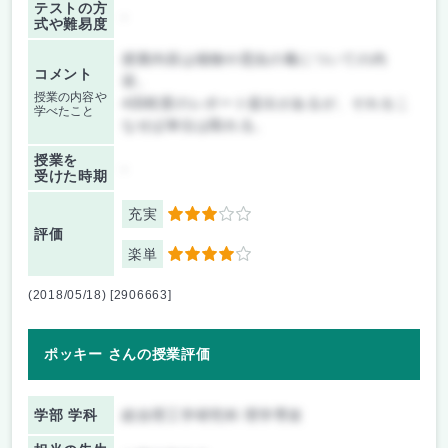
テストの方
-
式や難易度
授業内容は植物や昆虫の毒についての内
コメント
容。
授業の内容や
4回程度のレポート提出があるが、それをこ
学べたこと
なせば単位は取れる。
授業を
-
受けた時期
充実
3
評価
楽単
4
(2018/05/18) [2906663]
ポッキー さんの授業評価
学部 学科
総合理工学研究科 理学専攻