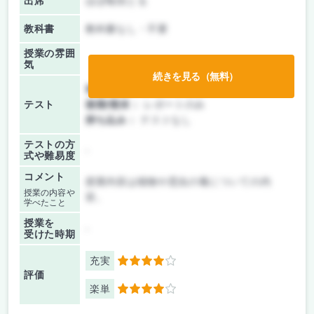
出席
ほぼ毎回とる
教科書
教科書なし・不要
授業の雰囲
気
続きを見る（無料）
前期/中間：
レポートのみ
テスト
後期/期末：
レポートのみ
持ち込み：
テストなし
テストの方
-
式や難易度
コメント
授業内容は植物や昆虫の毒についての内
授業の内容や
容。
学べたこと
授業を
-
受けた時期
充実
4
評価
楽単
4