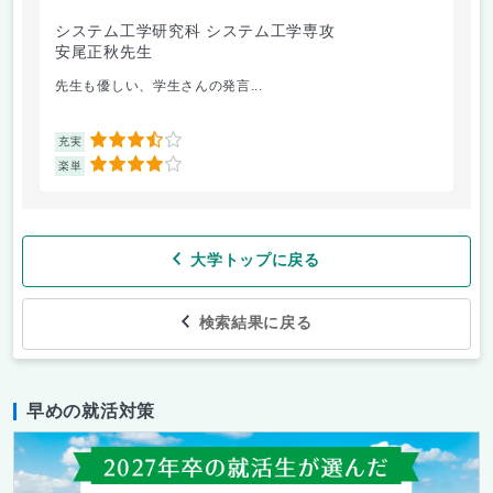
システム工学研究科 システム工学専攻
農
安尾正秋先生
上
先生も優しい、学生さんの発言...
自
3.5
充実
充
4
楽単
楽
大学トップに戻る
検索結果に戻る
早めの就活対策