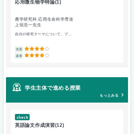
応用微生物学特論
(1)
農学研究科 応用生命科学専攻
上垣浩一先生
自分の研究テーマについて、プ...
4
充実
4
楽単
学生主体で進める授業
もっとみる
check
ch
英語論文作成演習
(12)
応