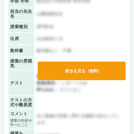
学部 学科
総合理工学研究科 理学専攻
担当の先生
山際由朗先生
名
授業種別
専門科目
出席
ほぼ毎回とる
教科書
教科書なし・不要
授業の雰囲
気
続きを見る（無料）
前期/中間：
レポートのみ
テスト
後期/期末：
レポートのみ
持ち込み：
テストなし
テストの方
-
式や難易度
コメント
主に植物の性質に関する物質の話をしてい
授業の内容や
ます。
学べたこと
授業を