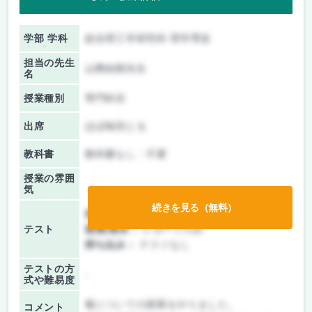
学部 学科
総合理工学研究科 理学専攻
担当の先生
山際由朗先生
名
授業種別
専門科目
出席
ほぼ毎回とる
教科書
教科書なし・不要
授業の雰囲
気
続きを見る（無料）
前期/中間：
レポートのみ
テスト
後期/期末：
レポートのみ
持ち込み：
テストなし
テストの方
-
式や難易度
毒についての授業をやりました。
コメント