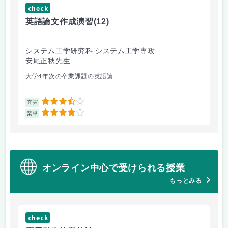
check
ch
英語論文作成演習
(12)
熱
システム工学研究科 システム工学専攻
総
安尾正秋先生
渕
大学4年次の卒業課題の英語論...
燃
3.5
充実
充
4
楽単
楽
オンライン中心で受けられる授業
もっとみる
check