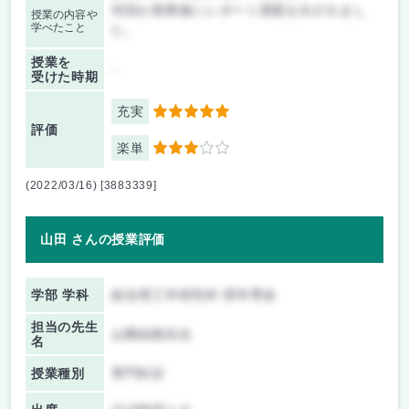
何回か授業後にレポート課題を出されまし
授業の内容や
学べたこと
た。
授業を
-
受けた時期
充実
5
評価
楽単
3
(2022/03/16) [3883339]
山田 さんの授業評価
学部 学科
総合理工学研究科 理学専攻
担当の先生
山際由朗先生
名
授業種別
専門科目