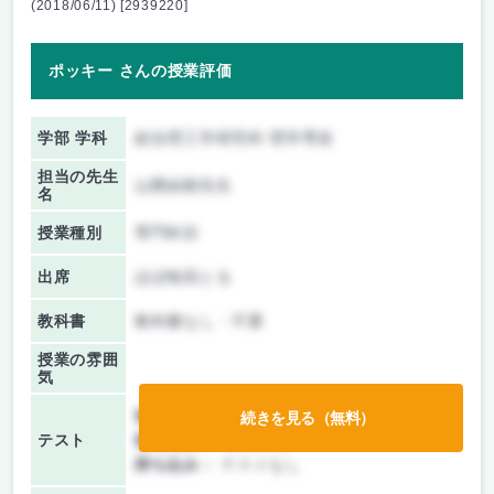
(2018/06/11) [2939220]
ポッキー さんの授業評価
学部 学科
総合理工学研究科 理学専攻
担当の先生
山際由朗先生
名
授業種別
専門科目
出席
ほぼ毎回とる
教科書
教科書なし・不要
授業の雰囲
気
前期/中間：
レポートのみ
続きを見る（無料）
テスト
後期/期末：
授業無し
持ち込み：
テストなし