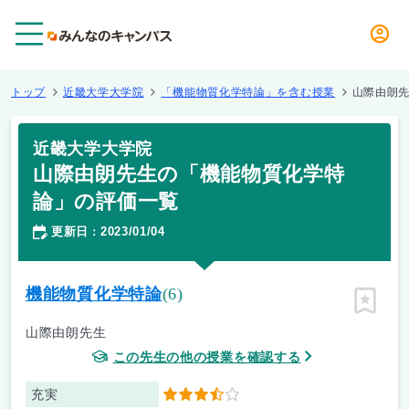
メニュー
トップ
近畿大学大学院
「機能物質化学特論」を含む授業
山際由朗
近畿大学大学院
山際由朗先生の「機能物質化学特
論」の評価一覧
更新日
2023/01/04
：
機能物質化学特論
(6)
ピン留
山際由朗先生
この先生の他の授業を確認する
充実
3.5