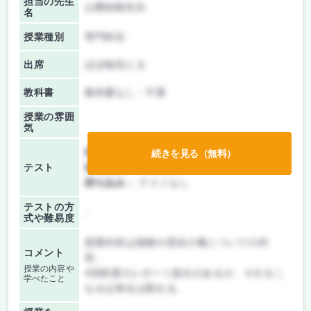
担当の先生
山際由朗先生
名
授業種別
専門科目
出席
ほぼ毎回とる
教科書
教科書なし・不要
授業の雰囲
気
前期/中間：
レポートのみ
続きを見る（無料）
テスト
後期/期末：
授業無し
持ち込み：
テストなし
テストの方
-
式や難易度
授業内容は植物や昆虫の毒についての内
コメント
容。
授業の内容や
4回程度のレポート提出があるが、それをこ
学べたこと
なせば単位は取れる。