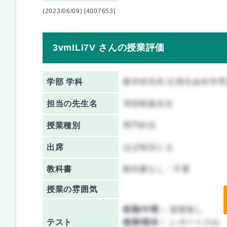
(2023/06/09) [4007653]
3vmILi7V さんの授業評価
学部 学科
農学研究科 応用生命科学専
担当の先生名
澤部昭義先生
授業種別
専門科目
出席
ほぼ毎回とる
教科書
教科書なし・不要
授業の雰囲気
前期/中間：
授業無し
テスト
後期/期末：
レポートのみ