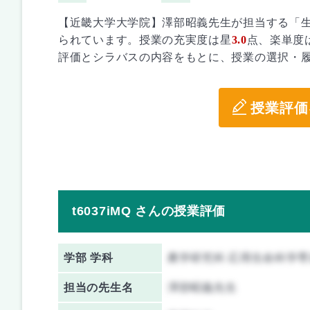
【近畿大学大学院】澤部昭義先生が担当する「
られています。授業の充実度は星
3.0
点、楽単度
評価とシラバスの内容をもとに、授業の選択・
授業評価
t6037iMQ さんの授業評価
学部 学科
農学研究科 応用生命科学専
担当の先生名
澤部昭義先生