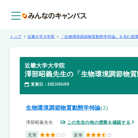
メニュー
トップ
近畿大学大学院
「生物環境調節物質動態学特論」を含む授
近畿大学大学院
澤部昭義先生の「生物環境調節物質
更新日
2023/06/09
：
生物環境調節物質動態学特論
(2)
澤部昭義先生
この先生の他の授業を確認する
充実
楽単
3
3.5