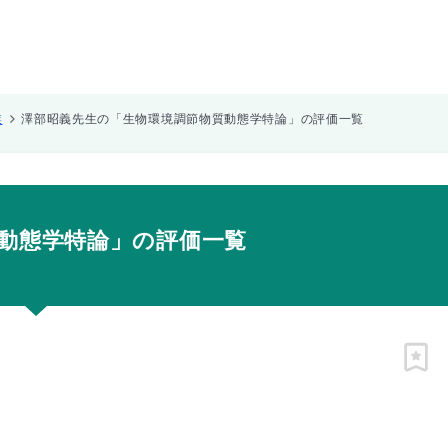
業
澤部昭義先生の「生物環境調節物質動態学特論」の評価一覧
動態学特論」の評価一覧
ピン