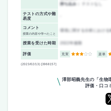
持ち込み：
テストなし
テストの方式や難
-
易度
コメント
環境に関する分析における
授業の内容や学べたこと
授業を
受けた時期
2022年後期
評価
充実
楽単
3
3
(2023/02/13) [3968157]
澤部昭義先生の「生物
評価・口コ