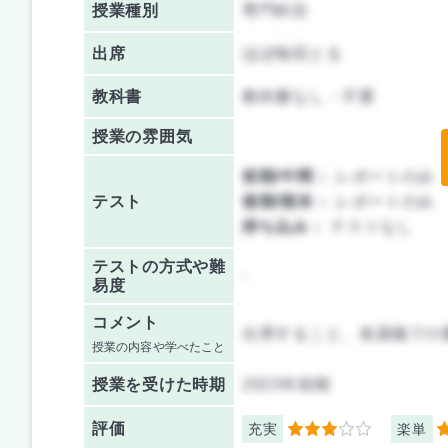
授業種別
専門科目
出席
ほぼ毎回とる
教科書
教科書なし・不要
授業の雰囲気
前期/中間：
レポートのみ
テスト
後期/期末：
レポートのみ
持ち込み：
テストなし
テストの方式や難
-
易度
コメント
出席すること、各講義での
授業の内容や学べたこと
授業を
受けた時期
2023年前期
評価
充実
楽単
3
4