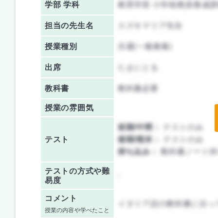
学部 学科
教育学部 小学校教員養成課
担当の先生名
スズキマリア先生
授業種別
共通(一般教養)
出席
たまにとる
教科書
教科書必要
授業の雰囲気
前期/中間：
テストのみ
テスト
後期/期末：
テストのみ
持ち込み：
教科書ノート持
テストの方式や難
-
易度
コメント
イタリア語の教科書に沿っ
授業の内容や学べたこと