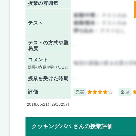
授業の雰囲気
前期/中間：
テストのみ
テスト
後期/期末：
テストのみ
持ち込み：
テストなし
テストの方式や難
-
易度
コメント
毎回の講義の座る位置が評
授業の内容や学べたこと
授業を
受けた時期
-
評価
充実
楽単
4
2
(2018/05/21) [2910257]
クッキングパパ さんの授業評価