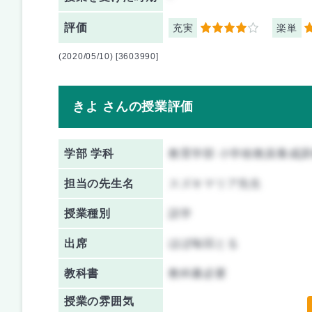
評価
充実
楽単
4
3
(2020/05/10) [3603990]
きよ さんの授業評価
学部 学科
教育学部 小学校教員養成課
担当の先生名
スズキマリア先生
授業種別
語学
出席
ほぼ毎回とる
教科書
教科書必要
授業の雰囲気