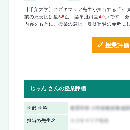
【千葉大学】スズキマリア先生が担当する「イ
業の充実度は星
3.5
点、楽単度は星
4.0
点です。会
内容をもとに、授業の選択・履修登録の参考に
授業評価
じゅん さんの授業評価
学部 学科
教育学部 小学校教員養成課
担当の先生名
スズキマリア先生