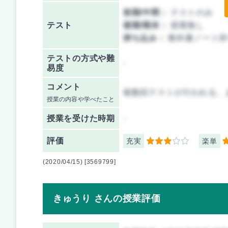
前期/中間：
テストのみ
テスト
後期/期末：
授業無し
持ち込み：
教科書ノート持
テストの方式や難
-
易度
コメント
複数回テストが行われる。
授業の内容や学べたこと
授業を
受けた時期
-
評価
充実
楽単
3
4
(2020/04/15) [3569799]
きゅうり さんの授業評価