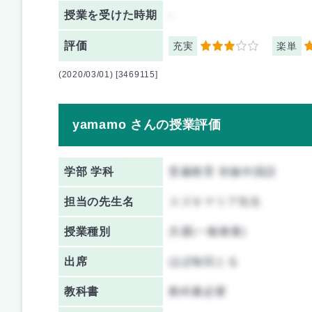
授業を
受けた時期
-
評価
充実
楽単
3
3
(2020/03/01) [3469115]
yamamo さんの授業評価
学部 学科
普遍教育 初修外国語
担当の先生名
スズキマリア先生
授業種別
共通(一般教養)
出席
ほぼ毎回とる
教科書
教科書必要