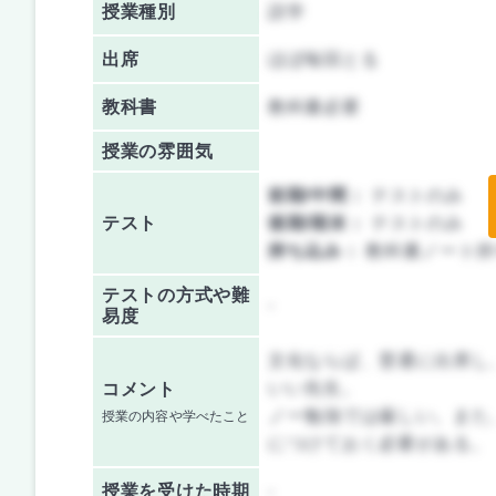
授業種別
語学
出席
ほぼ毎回とる
教科書
教科書必要
授業の雰囲気
前期/中間：
テストのみ
テスト
後期/期末：
テストのみ
持ち込み：
教科書ノート持
テストの方式や難
-
易度
文化ならば、普通に出席し
いい先生。
コメント
ノー勉強では厳しい。また
授業の内容や学べたこと
につけておく必要がある。
授業を
受けた時期
-