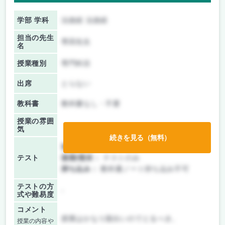
学部 学科
法政経 法政経
担当の先生
専田先生
名
授業種別
専門科目
出席
とらない
教科書
教科書なし・不要
授業の雰囲
気
続きを見る（無料）
前期/中間：
テストのみ
テスト
後期/期末：
テストのみ
持ち込み：
教科書ノート持ち込み不可
テストの方
-
式や難易度
コメント
授業はかなり面白いのでとるべき。
授業の内容や