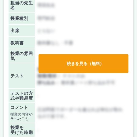
担当の先生
専田先生
名
授業種別
専門科目
出席
とらない
教科書
教科書なし・不要
授業の雰囲
気
続きを見る（無料）
前期/中間：
テストのみ
テスト
後期/期末：
テストのみ
持ち込み：
教科書ノート持ち込み不可
テストの方
-
式や難易度
コメント
正誤問題でボーダーを越えれば単位が取れ
授業の内容や
るので楽です。
学べたこと
授業を
-
受けた時期