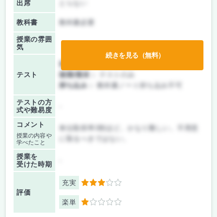
出席
とらない
教科書
教科書必要
授業の雰囲
気
続きを見る（無料）
前期/中間：
テストのみ
テスト
後期/期末：
テストのみ
持ち込み：
教科書ノート持ち込み不可
テストの方
-
式や難易度
コメント
単位取得率3割ほど。かなり難しい。不用意
授業の内容や
に取るべきではない。
学べたこと
授業を
-
受けた時期
充実
3
評価
楽単
1