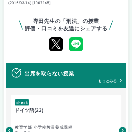
(2016/03/14) [1967145]
専田先生の「刑法」の授業
評価・口コミを友達にシェアする
出席を取らない授業
もっとみる
check
ch
ドイツ語
(23)
原
教育学部 小学校教員養成課程
法