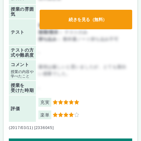
授業の雰囲
気
続きを見る（無料）
前期/中間：
テスト・レポート両方なし
テスト
後期/期末：
テストのみ
持ち込み：
教科書ノート持ち込み不可
テストの方
-
式や難易度
コメント
最初は厳しいと思いましたが、とても面白
授業の内容や
い授業でした。
学べたこと
授業を
-
受けた時期
充実
5
評価
楽単
4
(2017/03/11) [2336045]