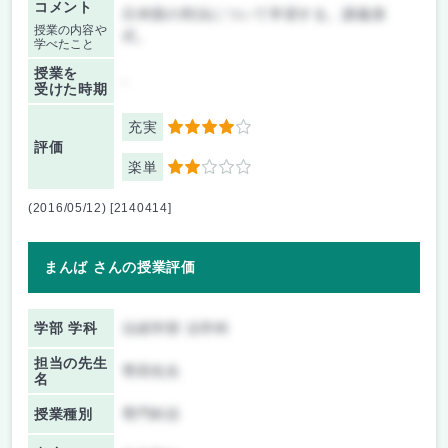
コメント
日本国の刑法について学習する。講義形
授業の内容や
式。
学べたこと
授業を
-
受けた時期
充実
4
評価
楽単
2
(2016/05/12) [2140414]
まんば さんの授業評価
学部 学科
法経学部 法学科
担当の先生
専田先生
名
授業種別
専門科目