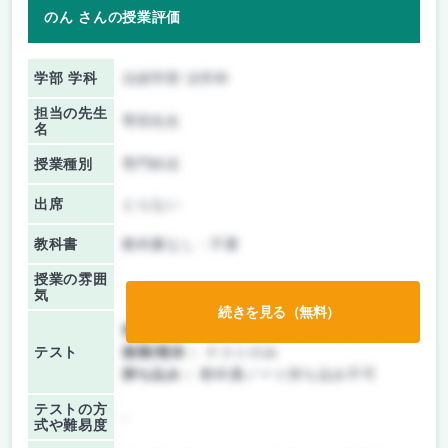
のん さんの授業評価
学部 学科
法経学部 法学科
担当の先生
専田先生
名
授業種別
専門科目
出席
とらない
教科書
教科書なし・不要
授業の雰囲
気
続きを見る（無料）
前期/中間：
テスト・レポート両方なし
テスト
後期/期末：
テストのみ
持ち込み：
教科書ノート持ち込み不可
テストの方
-
式や難易度