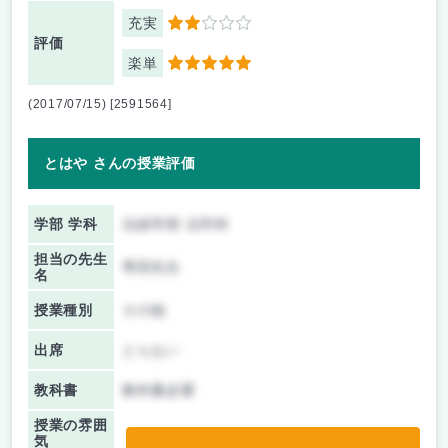
充実
2
評価
楽単
5
(2017/07/15) [2591564]
とはや さんの授業評価
学部 学科
法経学部 法学科
担当の先生
専田先生
名
授業種別
その他
出席
とらない
教科書
教科書必要
授業の雰囲
気