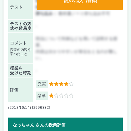
前期/中間：
テストのみ
続きを見る（無料）
テスト
後期/期末：
テストのみ
持ち込み：
教科書ノート持ち込み不可
テストの方
-
式や難易度
刑法について判例などを用いて説明する授
コメント
業。
授業の内容や
内容は分かりやすいが単位をとるのが難し
学べたこと
い。
授業を
-
受けた時期
充実
4
評価
楽単
1
(2018/10/14) [2996332]
なっちゃん さんの授業評価