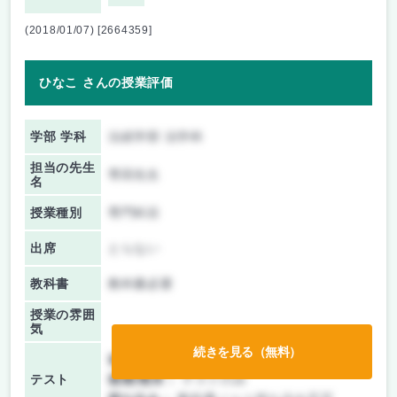
(2018/01/07) [2664359]
ひなこ さんの授業評価
学部 学科
法経学部 法学科
担当の先生
専田先生
名
授業種別
専門科目
出席
とらない
教科書
教科書必要
授業の雰囲
気
続きを見る（無料）
前期/中間：
テストのみ
テスト
後期/期末：
テストのみ