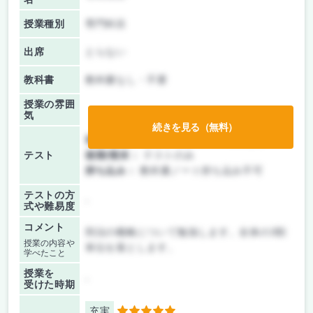
授業種別
専門科目
出席
とらない
教科書
教科書なし・不要
授業の雰囲
気
続きを見る（無料）
前期/中間：
テスト・レポート両方なし
テスト
後期/期末：
テストのみ
持ち込み：
教科書ノート持ち込み不可
テストの方
-
式や難易度
コメント
刑法の概略について勉強します。全体の3割
授業の内容や
単位を落とします。
学べたこと
授業を
-
受けた時期
充実