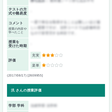
持ち込み：
教科書ノート持ち込み不可
テストの方
-
式や難易度
一度で単位を取得することは難しいほど厳
コメント
しい授業ですが、法学コースでは必修科目
授業の内容や
学べたこと
なので皆苦労する科目です。
授業を
-
受けた時期
充実
3
評価
楽単
1
(2017/08/17) [2609955]
汎 さんの授業評価
学部 学科
法経学部 法学科