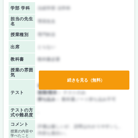
学部 学科
法経学部 法学科
担当の先生
専田先生
名
授業種別
専門科目
出席
とらない
教科書
教科書必要
授業の雰囲
気
続きを見る（無料）
前期/中間：
テストのみ
テスト
後期/期末：
テストのみ
持ち込み：
教科書ノート持ち込み不可
テストの方
-
式や難易度
コメント
評価は厳しいが、説明はわかりやすいし、
授業の内容や
内容も面白い。
学べたこと