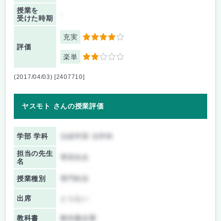
授業を
-
受けた時期
充実
4
評価
楽単
2
(2017/04/03) [2407710]
ヤスモト さんの授業評価
学部 学科
法経学部 法学科
担当の先生
専田先生
名
授業種別
専門科目
出席
とらない
教科書
教科書必要