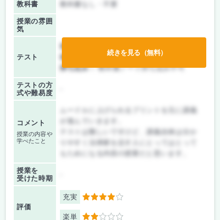
教科書
教科書なし・不要
授業の雰囲
気
前期/中間：
テストのみ
続きを見る（無料）
テスト
後期/期末：
テストのみ
持ち込み：
教科書ノート持ち込み不可
テストの方
-
式や難易度
ムードルに上げられるプリントを元に講義
が進んでいきます。
コメント
テストは難しいですけど、講義自体は分か
授業の内容や
学べたこと
りやすく法律家を志す人にとってはとって
もためになる内容の授業だと思います。
授業を
-
受けた時期
充実
4
評価
楽単
2