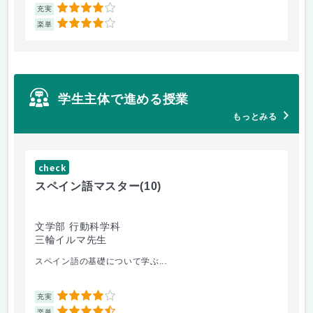
4
充実
充
4
楽単
楽
学生主体で進める授業
もっとみる
check
ch
スペイン語マスター
(10)
小
文学部 行動科学科
教
三輪イルマ先生
鈴
スペイン語の基礎について学ぶ...
オ
4
充実
充
楽単
楽