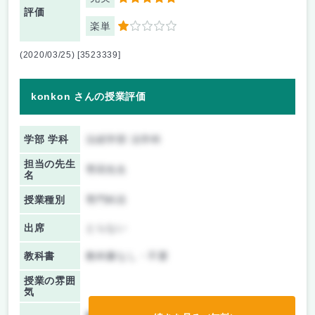
5
評価
楽単
1
(2020/03/25) [3523339]
konkon さんの授業評価
学部 学科
法経学部 法学科
担当の先生
専田先生
名
授業種別
専門科目
出席
とらない
教科書
教科書なし・不要
授業の雰囲
気