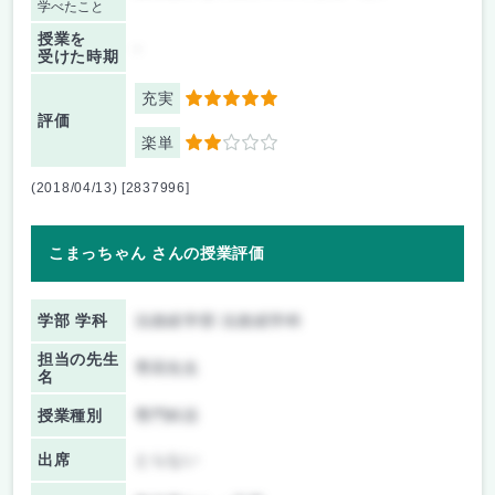
学べたこと
授業を
-
受けた時期
充実
5
評価
楽単
2
(2018/04/13) [2837996]
こまっちゃん さんの授業評価
学部 学科
法政経学部 法政経学科
担当の先生
専田先生
名
授業種別
専門科目
出席
とらない