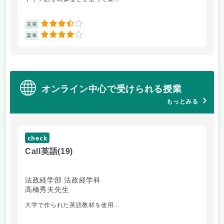
3.5
充実
充
4
楽単
楽
オンライン中心で受けられる授業
もっとみる
check
ch
Call英語
(19)
ゲー
法政経学部 法政経学科
法
高橋秀夫先生
小
大学で作られた英語教材を使用...
2回