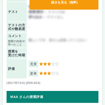
続きを見る（無料）
前期/中間：
テストのみ
テスト
後期/期末：
テストのみ
持ち込み：
テストなし
テストの方
-
式や難易度
コメント
難しいです。皆さん頑張ってください
授業の内容や
学べたこと
授業を
-
受けた時期
充実
3
評価
楽単
3
(2017/07/14) [2591424]
MAA さんの授業評価