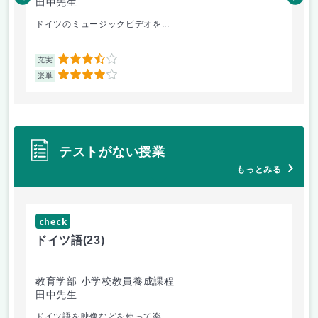
田中先生
内
ドイツのミュージックビデオを...
過
3.5
充実
充
4
楽単
楽
テストがない授業
もっとみる
check
ch
ドイツ語
(23)
原
教育学部 小学校教員養成課程
法
田中先生
内
ドイツ語を映像などを使って楽...
自