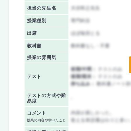
担当の先生名
犬伏和之先生
授業種別
専門科目
出席
ほぼ毎回とる
教科書
教科書なし・不要
授業の雰囲気
前期/中間：
テストのみ
テスト
後期/期末：
テストのみ
持ち込み：
教科書ノート持
テストの方式や難
-
易度
内容が易しかった。
コメント
覚える単語量はわりと多い
授業の内容や学べたこと