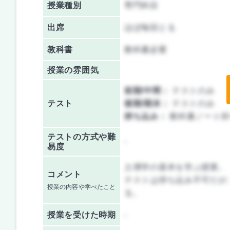
授業種別
専門科目
出席
ほぼ毎回とる
教科書
教科書必要
授業の雰囲気
前期/中間：
テストのみ
テスト
後期/期末：
テストのみ
持ち込み：
教科書ノート持
テストの方式や難
-
易度
土壌学の基本を学ぶ授業。
コメント
テストは持ち込み不可だが
授業の内容や学べたこと
る。
授業を
受けた時期
-