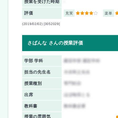
授業を
受けた時期
-
評価
充実
楽単
4
4
(2019/02/02) [3052029]
さばんな さんの授業評価
学部 学科
園芸学部 園芸学科
担当の先生名
犬伏和之先生
授業種別
専門科目
出席
ほぼ毎回とる
教科書
教科書必要
授業の雰囲気