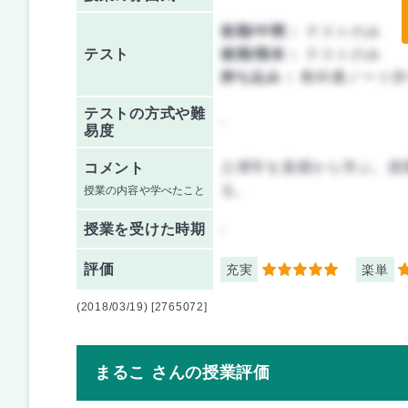
前期/中間：
テストのみ
テスト
後期/期末：
テストのみ
持ち込み：
教科書ノート持
テストの方式や難
-
易度
土壌学を基礎から学ぶ。授
コメント
る。
授業の内容や学べたこと
授業を
受けた時期
-
評価
充実
楽単
5
3
(2018/03/19) [2765072]
まるこ さんの授業評価