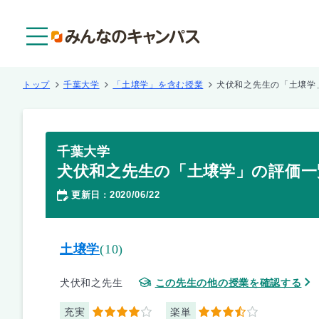
メニュー
トップ
千葉大学
「土壌学」を含む授業
犬伏和之先生の「土壌学
千葉大学
犬伏和之先生の「土壌学」の評価一
更新日
2020/06/22
：
土壌学
(10)
犬伏和之先生
この先生の他の授業を確認する
充実
楽単
4
3.5