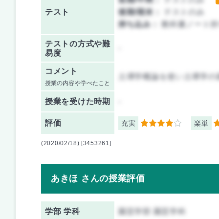
テスト
後期/期末：
テストのみ
持ち込み：
教科書ノート持
テストの方式や難
-
易度
コメント
土壌学概論を使い土壌学の
授業の内容や学べたこと
授業を
受けた時期
-
評価
充実
楽単
4
3
(2020/02/18) [3453261]
あきほ さんの授業評価
学部 学科
園芸学部 園芸学科