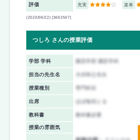
評価
充実
楽単
4
3
(2020/06/22) [3663507]
つしろ さんの授業評価
学部 学科
園芸学部 園芸学科
担当の先生名
犬伏和之先生
授業種別
専門科目
出席
ほぼ毎回とる
教科書
教科書必要
授業の雰囲気
前期/中間：
テストのみ