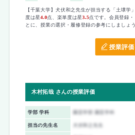
【千葉大学】犬伏和之先生が担当する「土壌学
度は星
4.0
点、楽単度は星
3.5
点です。会員登録・
とに、授業の選択・履修登録の参考にしましょ
授業評価
木村拓哉 さんの授業評価
学部 学科
園芸学部 園芸学科
担当の先生名
犬伏和之先生