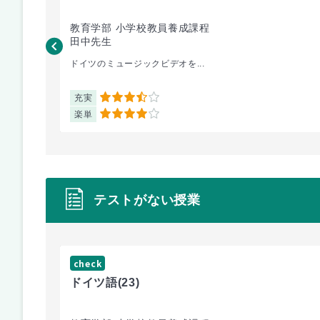
教育学部 小学校教員養成課程
田中先生
ドイツのミュージックビデオを...
充実
3.5
楽単
4
テストがない授業
check
ドイツ語
(23)