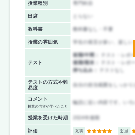
授業種別
専門科目
出席
とらない
教科書
教科書なし・不要
授業の雰囲気
学生の発言が多い、楽しい
前期/中間：
テスト・レポ
テスト
後期/期末：
テスト・レポ
持ち込み：
テストなし
テストの方式や難
自分の担当範囲をしっかり
易度
コメント
輪読に近い内容です。いろ
授業の内容や学べたこと
授業を
受けた時期
2024年後期
評価
充実
楽単
5
5