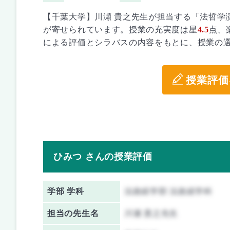
【千葉大学】川瀬 貴之先生が担当する「法哲学演習 / Semi
が寄せられています。授業の充実度は星
4.5
点、
による評価とシラバスの内容をもとに、授業の
授業評価
ひみつ さんの授業評価
学部 学科
法政経学部 法政経学科
担当の先生名
川瀬 貴之先生