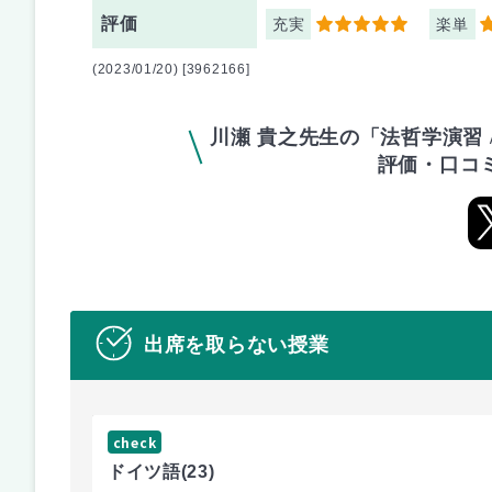
評価
充実
楽単
5
5
(2023/01/20) [3962166]
川瀬 貴之先生の「法哲学演習 / Semi
評価・口コ
出席を取らない授業
check
ドイツ語
(23)