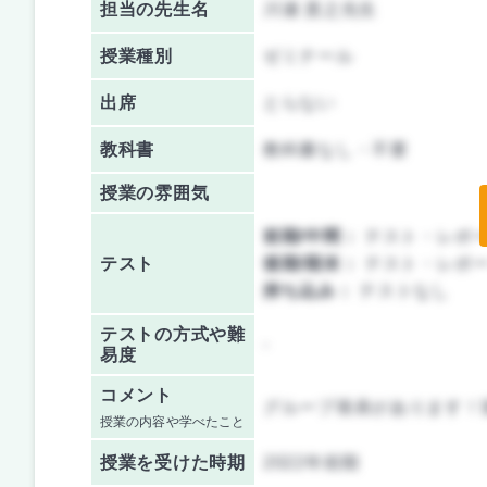
担当の先生名
川瀬 貴之先生
授業種別
ゼミナール
出席
とらない
教科書
教科書なし・不要
授業の雰囲気
前期/中間：
テスト・レポ
テスト
後期/期末：
テスト・レポ
持ち込み：
テストなし
テストの方式や難
-
易度
コメント
グループ発表があります！
授業の内容や学べたこと
授業を
受けた時期
2022年前期