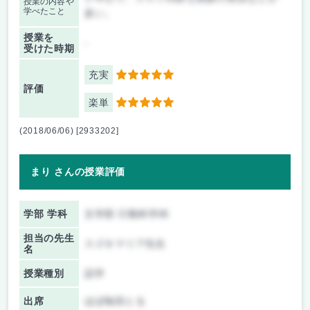
授業の内容や
学べたこと
多い。
授業を
-
受けた時期
充実
5
評価
楽単
5
(2018/06/06) [2933202]
まり さんの授業評価
学部 学科
文学部 行動科学科
担当の先生
スズキマリア先生
名
授業種別
語学
出席
ほぼ毎回とる