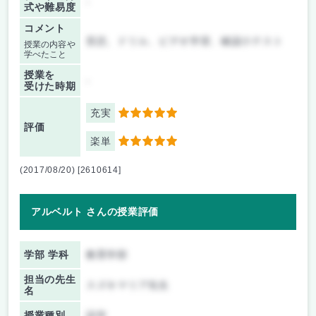
-
式や難易度
コメント
音読、ドリル、ビデオ学習、確認小テスト
授業の内容や
学べたこと
授業を
-
受けた時期
充実
5
評価
楽単
5
(2017/08/20) [2610614]
アルベルト さんの授業評価
学部 学科
教育学部
担当の先生
スズキマリア先生
名
授業種別
語学