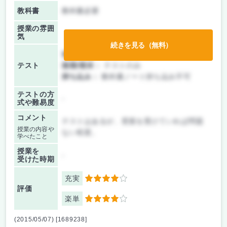
教科書
教科書必要
授業の雰囲
気
続きを見る（無料）
前期/中間：
テストのみ
テスト
後期/期末：
テストのみ
持ち込み：
教科書ノート持ち込み不可
テストの方
-
式や難易度
コメント
テストはあるが、受賞を受けていれば問題
授業の内容や
ない程度。
学べたこと
授業を
-
受けた時期
充実
4
評価
楽単
4
(2015/05/07) [1689238]