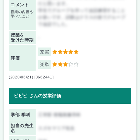
だと思います。
コメント
学生でグループを作って会話練習すること
授業の内容や
学べたこと
が多いです。試験はクラスの前でグループ
で会話でした。
授業を
-
受けた時期
充実
5
評価
楽単
3
(2020/06/21) [3662441]
ビビビ さんの授業評価
学部 学科
工学部 情報画像学科
担当の先生
スズキマリア先生
名