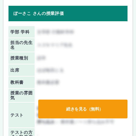
ぼーさこ さんの授業評価
学部 学科
文学部 行動科学科
担当の先生
スズキマリア先生
名
授業種別
語学
出席
ほぼ毎回とる
教科書
教科書必要
授業の雰囲
気
前期/中間：
テストのみ
続きを見る（無料）
テスト
後期/期末：
テストのみ
持ち込み：
教科書ノート持ち込み不可
テストの方
-