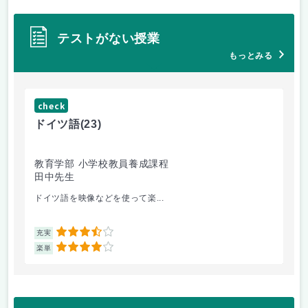
テストがない授業
もっとみる
check
ch
ドイツ語
(23)
原
教育学部 小学校教員養成課程
法
田中先生
内
ドイツ語を映像などを使って楽...
自
3.5
充実
充
4
楽単
楽