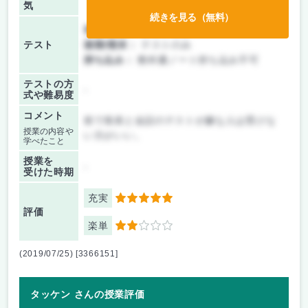
気
続きを見る（無料）
前期/中間：
テストのみ
テスト
後期/期末：
テストのみ
持ち込み：
教科書ノート持ち込み不可
テストの方
-
式や難易度
コメント
前で発表と会話のテストが嫌な人は受けな
授業の内容や
い方がいい。
学べたこと
授業を
-
受けた時期
充実
5
評価
楽単
2
(2019/07/25) [3366151]
タッケン さんの授業評価