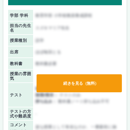
学部 学科
教育学部 小学校教員養成課程
担当の先生
スズキマリア先生
名
授業種別
語学
出席
ほぼ毎回とる
教科書
教科書必要
授業の雰囲
気
続きを見る（無料）
前期/中間：
テスト・レポート両方なし
テスト
後期/期末：
テストのみ
持ち込み：
教科書ノート持ち込み不可
テストの方
-
式や難易度
コメント
楽な授業として有名なのか、一番最初に抽