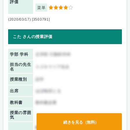
評価
楽単
4
(2020/03/17) [3503791]
こた さんの授業評価
学部 学科
文学部 行動科学科
担当の先生
スズキマリア先生
名
授業種別
語学
出席
ほぼ毎回とる
教科書
教科書必要
授業の雰囲
気
続きを見る（無料）
前期/中間：
テストのみ