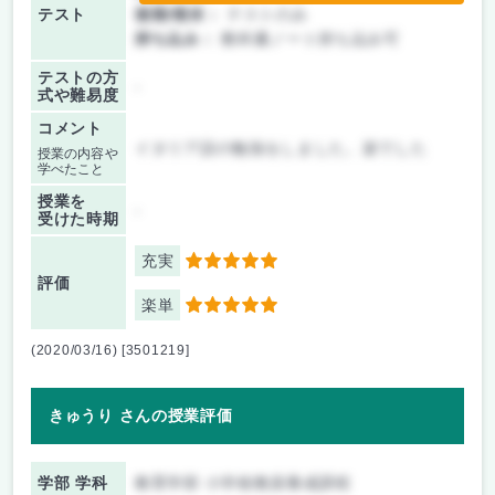
テスト
後期/期末：
テストのみ
持ち込み：
教科書ノート持ち込み可
テストの方
-
式や難易度
コメント
イタリア語の勉強をしました。楽でした
授業の内容や
学べたこと
授業を
-
受けた時期
充実
5
評価
楽単
5
(2020/03/16) [3501219]
きゅうり さんの授業評価
学部 学科
教育学部 小学校教員養成課程