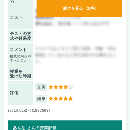
気
続きを見る（無料）
前期/中間：
授業無し
テスト
後期/期末：
テストのみ
持ち込み：
教科書ノート持ち込み不可
テストの方
-
式や難易度
テストではイタリア語で名前・年齢・何を
コメント
勉強しているかなど自己紹介分を書きまし
授業の内容や
学べたこと
た。
授業を
-
受けた時期
充実
4
評価
楽単
5
(2016/01/27) [1887563]
あんな さんの授業評価