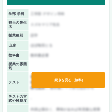
学部 学科
工学部 デザイン学科
担当の先生
スズキマリア先生
名
授業種別
語学
出席
ほぼ毎回とる
教科書
教科書必要
授業の雰囲
気
前期/中間：
テストのみ
続きを見る（無料）
テスト
後期/期末：
テストのみ
持ち込み：
教科書ノート持ち込み不可
テストの方
-
式や難易度
内容は面白く、興味があれば有意義な授業