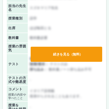
担当の先生
スズキマリア先生
名
授業種別
語学
出席
ほぼ毎回とる
教科書
教科書必要
授業の雰囲
気
続きを見る（無料）
前期/中間：
テストのみ
テスト
後期/期末：
テストのみ
持ち込み：
教科書ノート持ち込み不可
テストの方
-
式や難易度
コメント
イタリア語初級
授業の内容や
発表やらされることもあります。
学べたこと
授業を
-