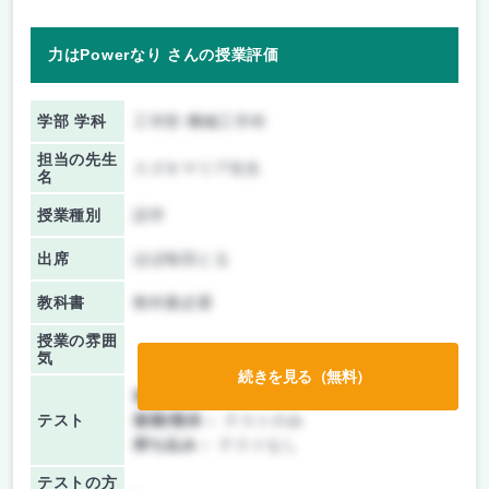
力はPowerなり さんの授業評価
学部 学科
工学部 機械工学科
担当の先生
スズキマリア先生
名
授業種別
語学
出席
ほぼ毎回とる
教科書
教科書必要
授業の雰囲
気
続きを見る（無料）
前期/中間：
テストのみ
テスト
後期/期末：
テストのみ
持ち込み：
テストなし
テストの方