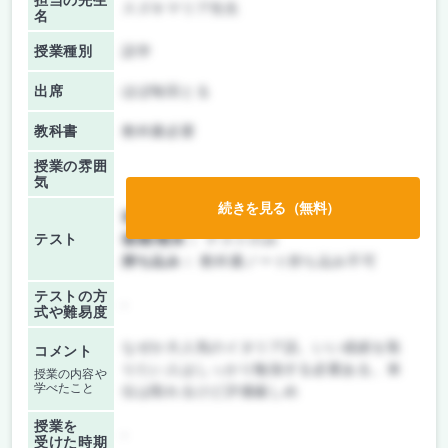
担当の先生
スズキマリア先生
名
授業種別
語学
出席
ほぼ毎回とる
教科書
教科書必要
授業の雰囲
気
続きを見る（無料）
前期/中間：
テストのみ
テスト
後期/期末：
テストのみ
持ち込み：
教科書ノート持ち込み不可
テストの方
-
式や難易度
なぜか大人気のイタリア語。いい成績を取
コメント
りたい人はしっかり勉強する必要ある。単
授業の内容や
学べたこと
位は取れるけど評価厳しめ
授業を
-
受けた時期