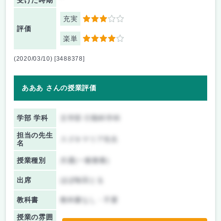
受けた時期
充実
3
評価
楽単
4
(2020/03/10) [3488378]
あああ さんの授業評価
学部 学科
文学部 行動科学科
担当の先生
スズキマリア先生
名
授業種別
共通(一般教養)
出席
ほぼ毎回とる
教科書
教科書なし・不要
授業の雰囲