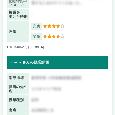
授業の内容や
選するためのテストがあった。
学べたこと
授業を
-
受けた時期
充実
4
評価
楽単
4
(2015/06/27) [1779916]
nono さんの授業評価
学部 学科
教育学部 小学校教員養成課程
担当の先生
スズキマリア先生
名
授業種別
語学
出席
ほぼ毎回とる