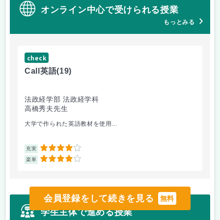
オンライン中心で受けられる授業
もっとみる
check
ch
Call英語
(19)
ゲー
法政経学部 法政経学科
法
高橋秀夫先生
小
大学で作られた英語教材を使用...
2回
4
充実
充
4
楽単
楽
会員登録をして続きを見る
無料
学生主体で進める授業