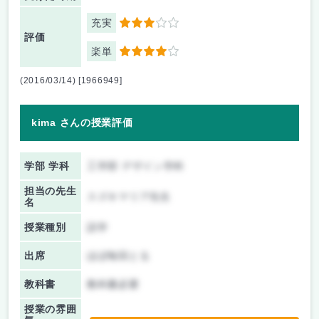
充実
3
評価
楽単
4
(2016/03/14) [1966949]
kima さんの授業評価
学部 学科
工学部 デザイン学科
担当の先生
スズキマリア先生
名
授業種別
語学
出席
ほぼ毎回とる
教科書
教科書必要
授業の雰囲