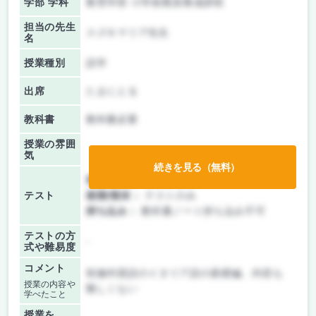
学部 学科
教育学部 小学校教員養成課程
担当の先生
スズキマリア先生
名
授業種別
語学
出席
たまにとる
教科書
教科書必要
授業の雰囲
気
続きを見る（無料）
前期/中間：
テストのみ
テスト
後期/期末：
テストのみ
持ち込み：
教科書ノート持ち込み不可
テストの方
-
式や難易度
コメント
初修外国語のイタリア語の基礎編、内容も
授業の内容や
難しくない
学べたこと
授業を