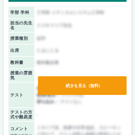
学部 学科
工学部 メディカルシステム工学科
担当の先生
スズキマリア先生
名
授業種別
語学
出席
たまにとる
教科書
教科書必要
授業の雰囲
気
続きを見る（無料）
前期/中間：
テストのみ
テスト
後期/期末：
テストのみ
持ち込み：
テストなし
テストの方
-
式や難易度
イタリア語、挨拶や日常会話。スピーキン
コメント
グ中心で、テスト内容も挨拶の実演などが