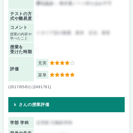
持ち込み：
教科書ノート持ち込み不可
テストの方
-
式や難易度
コメント
イタリア語の基礎、基本 文法、発音
授業の内容や
学べたこと
授業を
-
受けた時期
充実
4
評価
楽単
5
(2017/05/01) [2491761]
ｋ さんの授業評価
学部 学科
文学部 行動科学科