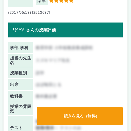
楽単
5
(2017/05/13) [2513637]
!(^^)! さんの授業評価
学部 学科
教育学部 小学校教員養成課程
担当の先生
スズキマリア先生
名
授業種別
語学
出席
ほぼ毎回とる
教科書
教科書必要
授業の雰囲
気
続きを見る（無料）
前期/中間：
テストのみ
テスト
後期/期末：
テストのみ