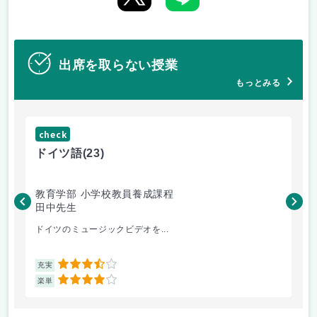
出席を取らない授業
もっとみる
check
ch
ドイツ語
(23)
原
教育学部 小学校教員養成課程
法
田中先生
内
ドイツのミュージックビデオを...
過
3.5
充実
充
4
楽単
楽