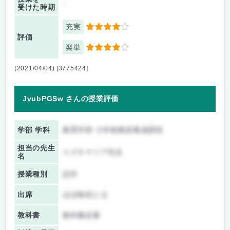
-
受けた時期
充実
4
評価
楽単
4
(2021/04/04) [3775424]
JvubPGSw さんの授業評価
学部 学科
教育学部 小学校教員養成課程
担当の先生
スズキマリア先生
名
授業種別
語学
出席
ほぼ毎回とる
教科書
教科書必要