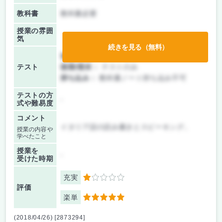
教科書
教科書必要
授業の雰囲
気
続きを見る（無料）
前期/中間：
テストのみ
テスト
後期/期末：
テストのみ
持ち込み：
教科書ノート持ち込み不可
テストの方
-
式や難易度
コメント
イタリア語の読み書きとスピーキング。
授業の内容や
学べたこと
授業を
-
受けた時期
充実
1
評価
楽単
5
(2018/04/26) [2873294]