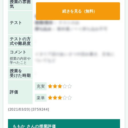
授業の雰囲
気
続きを見る（無料）
前期/中間：
テストのみ
テスト
後期/期末：
テストのみ
持ち込み：
教科書ノート持ち込み不可
テストの方
-
式や難易度
コメント
イタリア語のあいさつや読み書き、文化に
授業の内容や
ついてなど
学べたこと
授業を
-
受けた時期
充実
3
評価
楽単
3
(2021/03/20) [3759244]
ももか さんの授業評価