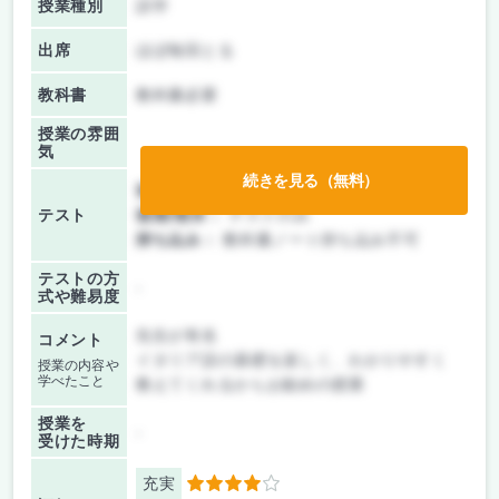
授業種別
語学
出席
ほぼ毎回とる
教科書
教科書必要
授業の雰囲
気
続きを見る（無料）
前期/中間：
テストのみ
テスト
後期/期末：
テストのみ
持ち込み：
教科書ノート持ち込み不可
テストの方
-
式や難易度
先生が有名
コメント
イタリア語の基礎を楽しく、わかりやすく
授業の内容や
学べたこと
教えてくれるからお勧めの授業
授業を
-
受けた時期
充実
4