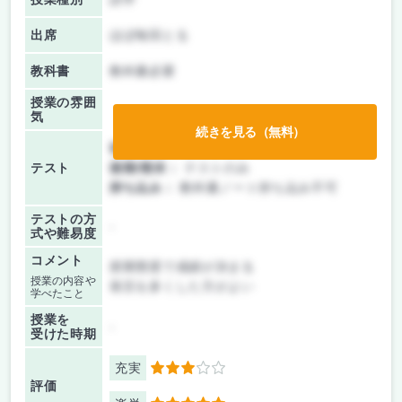
出席
ほぼ毎回とる
教科書
教科書必要
授業の雰囲
気
続きを見る（無料）
前期/中間：
テストのみ
テスト
後期/期末：
テストのみ
持ち込み：
教科書ノート持ち込み不可
テストの方
-
式や難易度
コメント
授業態度で成績が決まる
授業の内容や
発言を多くした方がよい
学べたこと
授業を
-
受けた時期
充実
3
評価