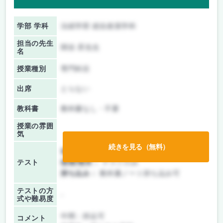
学部 学科
法経学部 総合政策学科
担当の先生
関谷 昇先生
名
授業種別
専門科目
出席
とらない
教科書
教科書なし・不要
授業の雰囲
気
続きを見る（無料）
前期/中間：
テストのみ
テスト
後期/期末：
テストのみ
持ち込み：
教科書ノート持ち込み可
テストの方
-
式や難易度
中間：持込可
コメント