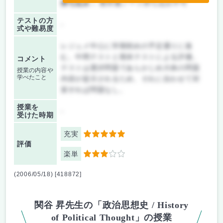
持ち込み：
教科書ノート持ち込み不可
テストの方
-
式や難易度
レジュメ中心に学期初めの予定通りに進
む。中間テストと期末テストによる評価。
コメント
テストは選択問題であらかじめ大体の問題
授業の内容や
学べたこと
内容が提示されるため、それに合わせて対
策すれば問題なし。
授業を
-
受けた時期
充実
5
評価
楽単
3
(2006/05/18) [418872]
関谷 昇先生の「政治思想史 / History
of Political Thought」の授業