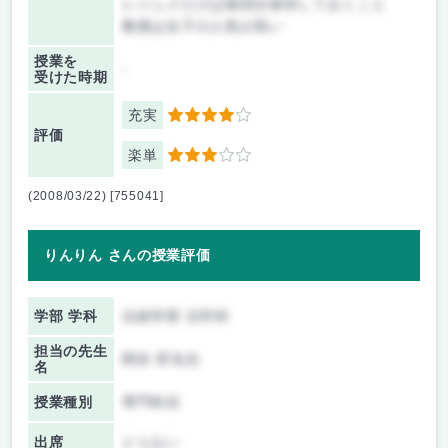
レジュメだけは毎回分保存しておくこと
教授は女子の人気が高い
授業を
-
受けた時期
充実
4
評価
楽単
3
(2008/03/22) [755041]
りんりん さんの授業評価
学部 学科
法経学部 法学科
担当の先生
関谷 昇先生
名
授業種別
専門科目
出席
とらない