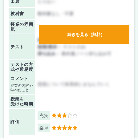
出席
とらない
教科書
教科書なし・不要
授業の雰囲
気
続きを見る（無料）
前期/中間：
テストのみ
テスト
後期/期末：
テストのみ
持ち込み：
教科書ノート持ち込み可
テストの方
-
式や難易度
コメント
思想について体系的にまなんでいく
授業の内容や
学べたこと
授業を
-
受けた時期
充実
3
評価
楽単
5