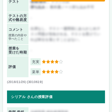
テスト
後期/期末：
テストのみ
持ち込み：
教科書ノート持ち込み不可
テストの方
-
式や難易度
出席なし、テスト一週間前にあらかじめテ
コメント
スト問題が告知される。テストを受けてい
授業の内容や
学べたこと
れば単位を落とすことはない。
授業を
-
受けた時期
充実
4
評価
楽単
4
(2018/11/26) [3010619]
シリアル さんの授業評価