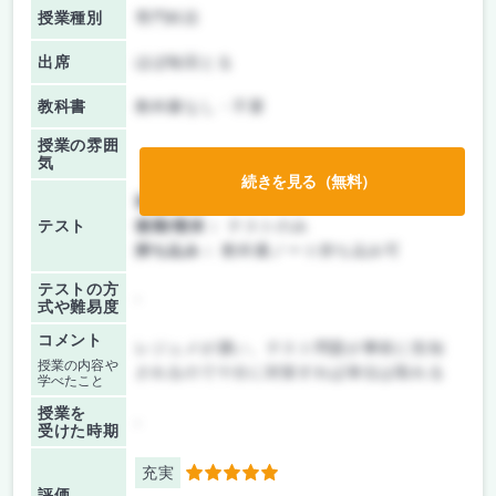
授業種別
専門科目
出席
ほぼ毎回とる
教科書
教科書なし・不要
授業の雰囲
気
続きを見る（無料）
前期/中間：
テストのみ
テスト
後期/期末：
テストのみ
持ち込み：
教科書ノート持ち込み可
テストの方
-
式や難易度
コメント
レジュメが濃い。テスト問題が事前に告知
授業の内容や
されるので十分に対策すれば単位は取れる
学べたこと
授業を
-
受けた時期
充実
5
評価