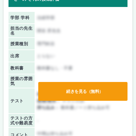
学部 学科
法経学部
担当の先生
関谷 昇先生
名
授業種別
専門科目
出席
とらない
教科書
教科書なし・不要
授業の雰囲
気
続きを見る（無料）
前期/中間：
テストのみ
テスト
後期/期末：
テストのみ
持ち込み：
教科書ノート持ち込み可
テストの方
-
式や難易度
中間は持ち込み可
コメント