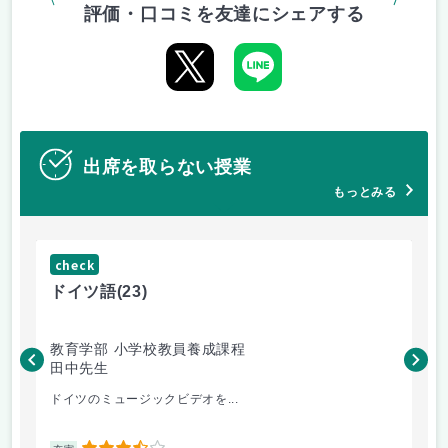
評価・口コミを友達にシェアする
出席を取らない授業
もっとみる
check
ch
ドイツ語
(23)
原
教育学部 小学校教員養成課程
法
田中先生
内
ドイツのミュージックビデオを...
過