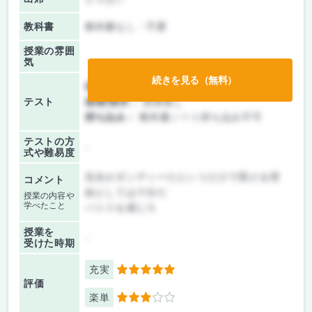
教科書
教科書なし・不要
授業の雰囲
気
続きを見る（無料）
前期/中間：
テストのみ
テスト
後期/期末：
授業無し
持ち込み：
教科書ノート持ち込み不可
テストの方
-
式や難易度
先生がダンディーだというだけで受ける理
コメント
由としては十分だ
授業の内容や
学べたこと
パトスを感じろ
授業を
-
受けた時期
充実
5
評価
楽単
3