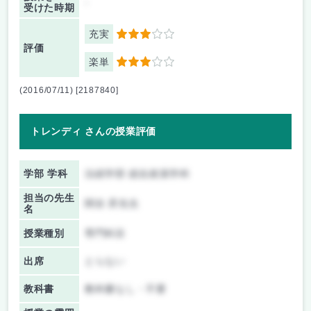
-
受けた時期
充実
3
評価
楽単
3
(2016/07/11) [2187840]
トレンディ さんの授業評価
学部 学科
法経学部 総合政策学科
担当の先生
関谷 昇先生
名
授業種別
専門科目
出席
とらない
教科書
教科書なし・不要