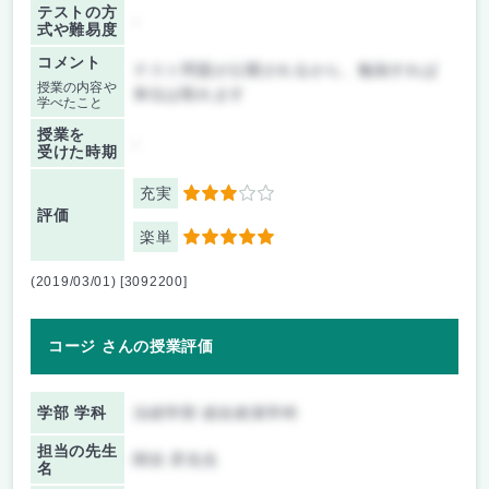
テストの方
-
式や難易度
コメント
テスト問題が公開されるから、勉強すれば
授業の内容や
単位は取れます
学べたこと
授業を
-
受けた時期
充実
3
評価
楽単
5
(2019/03/01) [3092200]
コージ さんの授業評価
学部 学科
法経学部 総合政策学科
担当の先生
関谷 昇先生
名