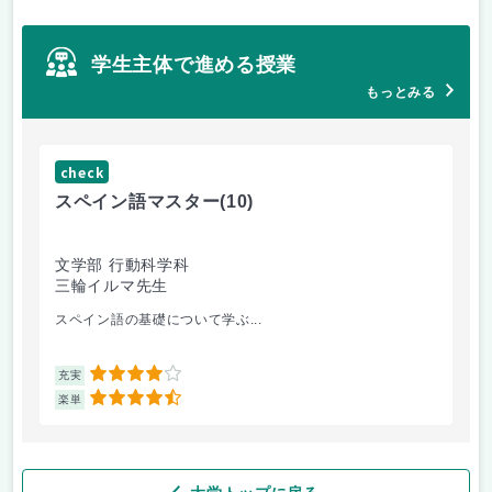
学生主体で進める授業
もっとみる
check
ch
スペイン語マスター
(10)
小
文学部 行動科学科
教
三輪イルマ先生
鈴
スペイン語の基礎について学ぶ...
オ
4
充実
充
4.5
楽単
楽