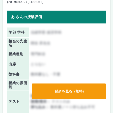
(2019/04/02) [3188061]
あ さんの授業評価
学部 学科
法経学部 経済学科
担当の先生
関谷 昇先生
名
授業種別
専門科目
出席
とらない
教科書
教科書なし・不要
授業の雰囲
気
続きを見る（無料）
前期/中間：
テストのみ
テスト
後期/期末：
テストのみ
持ち込み：
教科書ノート持ち込み不可