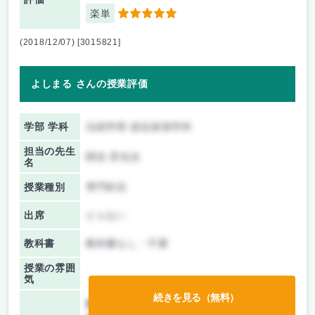
楽単
5
(2018/12/07) [3015821]
よしまる さんの授業評価
学部 学科
法経学部 総合政策学科
担当の先生
関谷 昇先生
名
授業種別
専門科目
出席
とらない
教科書
教科書なし・不要
授業の雰囲
気
続きを見る（無料）
前期/中間：
テストのみ