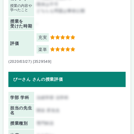
期末は不可
授業の内容や
学べたこと
どちらも問題は事前公開
授業を
-
受けた時期
充実
5
評価
楽単
5
(2020/03/27) [3529549]
ぴーさん さんの授業評価
学部 学科
法経学部 法学科
担当の先生
関谷 昇先生
名
授業種別
専門科目