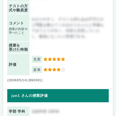
テストの方
-
式や難易度
わかりやすく、テストも持ち込み不可だけ
コメント
ど問題は教えてくれるからちゃんと準備も
授業の内容や
できてとりやすい。内容も充実していた
学べたこと
し、勉強になったと実感できる。
授業を
-
受けた時期
充実
5
評価
楽単
4
(2008/05/14) [890081]
jun1 さんの授業評価
学部 学科
法経学部 法学科