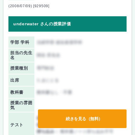
(2008/07/09) [929509]
underwater さんの授業評価
学部 学科
法経学部 総合政策学科
担当の先生
関谷 昇先生
名
授業種別
専門科目
出席
たまにとる
教科書
教科書なし・不要
授業の雰囲
気
前期/中間：
テストのみ
続きを見る（無料）
テスト
後期/期末：
テストのみ
持ち込み：
教科書ノート持ち込み不可