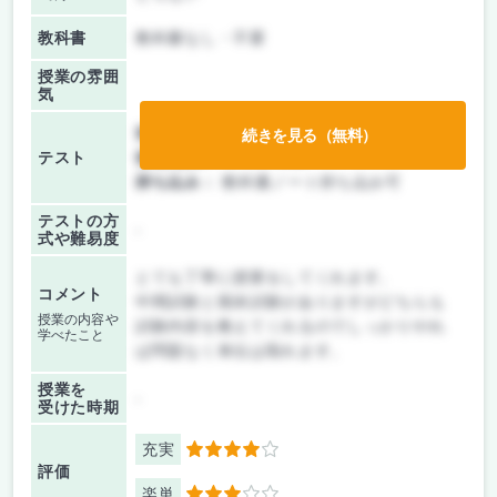
教科書
教科書なし・不要
授業の雰囲
気
前期/中間：
テストのみ
続きを見る（無料）
テスト
後期/期末：
テストのみ
持ち込み：
教科書ノート持ち込み可
テストの方
-
式や難易度
とても丁寧に授業をしてくれます。
コメント
中間試験と期末試験がありますがどちらも
授業の内容や
試験内容を教えてくれるのでしっかりやれ
学べたこと
ば問題なく単位は取れます。
授業を
-
受けた時期
充実
4
評価
楽単