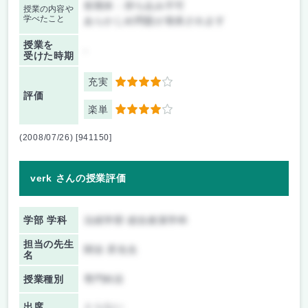
前期末：持ち込み不可
授業の内容や
学べたこと
あらかじめ問題が発表されます
授業を
-
受けた時期
充実
4
評価
楽単
4
(2008/07/26) [941150]
verk さんの授業評価
学部 学科
法経学部 総合政策学科
担当の先生
関谷 昇先生
名
授業種別
専門科目
出席
とらない