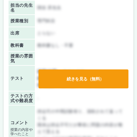
担当の先生
関谷 昇先生
名
授業種別
専門科目
出席
とらない
教科書
教科書なし・不要
授業の雰囲
気
前期/中間：
テストのみ
テスト
後期/期末：
テストのみ
続きを見る（無料）
持ち込み：
教科書ノート持ち込み不可
テストの方
-
式や難易度
持込可の中間試験有り、添削されて返って
くる
コメント
期末は持込不可だが事前に問題の内容が教
授業の内容や
えて貰える
学べたこと