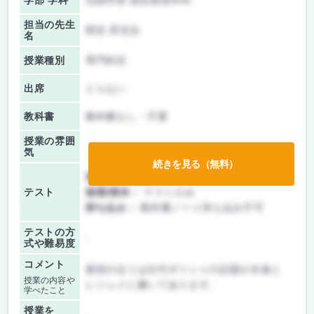
学部 学科
法経学部 総合政策学科
担当の先生
関谷 昇先生
名
授業種別
専門科目
出席
とらない
教科書
教科書なし・不要
授業の雰囲
気
続きを見る（無料）
前期/中間：
テストのみ
テスト
後期/期末：
テストのみ
持ち込み：
教科書ノート持ち込み不可
テストの方
-
式や難易度
コメント
最初のほうは古代ギリシャの話題が永遠と
授業の内容や
レジュメに書いてあります。
学べたこと
授業を