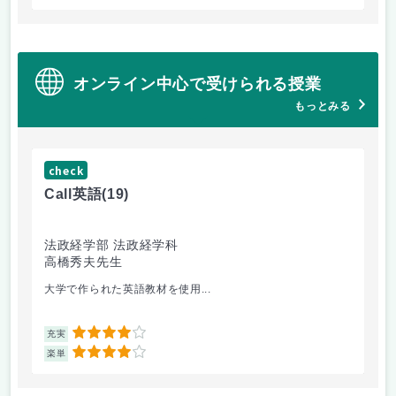
オンライン中心で受けられる授業
もっとみる
check
ch
Call英語
(19)
ゲー
法政経学部 法政経学科
法
高橋秀夫先生
小
大学で作られた英語教材を使用...
2回
4
充実
充
4
楽単
楽