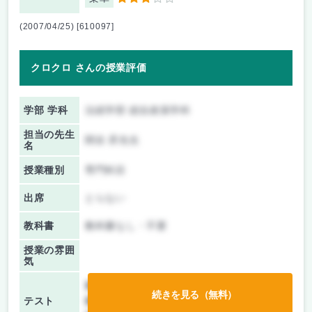
3
(2007/04/25) [610097]
クロクロ さんの授業評価
学部 学科
法経学部 総合政策学科
担当の先生
関谷 昇先生
名
授業種別
専門科目
出席
とらない
教科書
教科書なし・不要
授業の雰囲
気
前期/中間：
テストのみ
続きを見る（無料）
テスト
後期/期末：
テストのみ