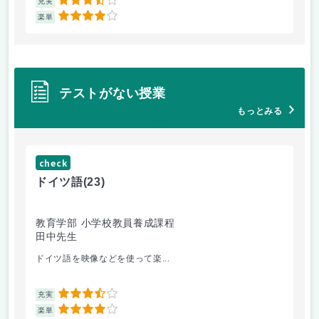
3.5
充実
充
4
楽単
楽
テストがない授業
もっとみる
check
ch
ドイツ語
(23)
原
教育学部 小学校教員養成課程
法
田中先生
内
ドイツ語を映像などを使って楽...
自
3.5
充実
充
4
楽単
楽