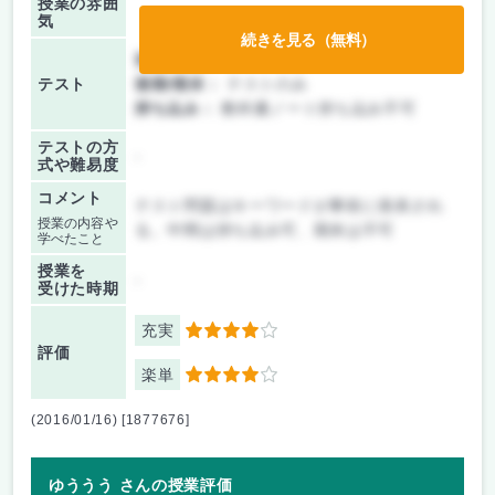
授業の雰囲
気
続きを見る（無料）
前期/中間：
テストのみ
テスト
後期/期末：
テストのみ
持ち込み：
教科書ノート持ち込み不可
テストの方
-
式や難易度
コメント
テスト問題はキーワードが事前に発表され
授業の内容や
る。中間は持ち込み可、期末は不可
学べたこと
授業を
-
受けた時期
充実
4
評価
楽単
4
(2016/01/16) [1877676]
ゆううう さんの授業評価