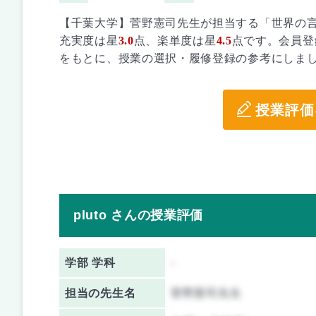
【千葉大学】菅野憲司先生が担当する「世界の
充実度は星
3.0
点、楽単度は星
4.5
点です。会員登
をもとに、授業の選択・履修登録の参考にしま
授業評価
pluto さんの授業評価
学部 学科
-
担当の先生名
菅野憲司先生