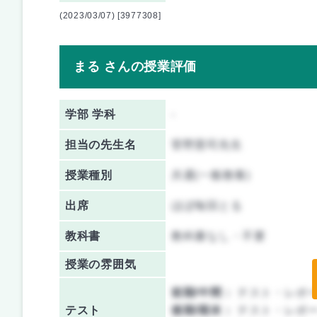
(2023/03/07) [3977308]
まる さんの授業評価
学部 学科
-
担当の先生名
菅野憲司先生
授業種別
共通(一般教養)
出席
ほぼ毎回とる
教科書
教科書なし・不要
授業の雰囲気
前期/中間：
テスト・レポ
テスト
後期/期末：
テスト・レポ