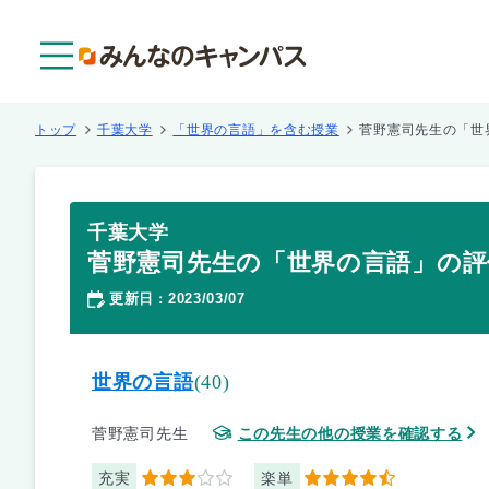
メニュー
トップ
千葉大学
「世界の言語」を含む授業
菅野憲司先生の「世
千葉大学
菅野憲司先生の「世界の言語」の評
更新日
2023/03/07
：
世界の言語
(40)
菅野憲司先生
この先生の他の授業を確認する
充実
楽単
3
4.5