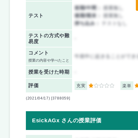
前期/中間：
授業無し
テスト
後期/期末：
授業無し
持ち込み：
テストなし
テストの方式や難
-
易度
コメント
午前中に起きることができ
授業の内容や学べたこと
授業を
受けた時期
-
評価
充実
楽単
1
5
(2021/04/17) [3788059]
EsickAGx さんの授業評価