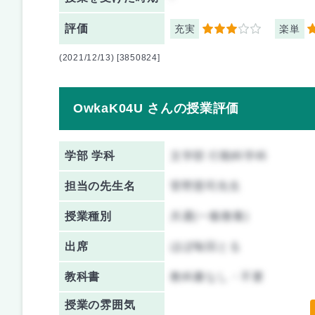
評価
充実
楽単
3
5
(2021/12/13) [3850824]
OwkaK04U さんの授業評価
学部 学科
文学部 行動科学科
担当の先生名
菅野憲司先生
授業種別
共通(一般教養)
出席
ほぼ毎回とる
教科書
教科書なし・不要
授業の雰囲気