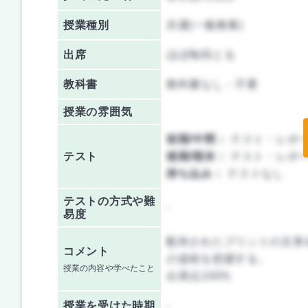
授業種別
共通(一般教養)
出席
ほぼ毎回とる
教科書
教科書なし・不要
授業の雰囲気
前期/中間：
テスト・レポ
テスト
後期/期末：
テスト・レポ
持ち込み：
テストなし
テストの方式や難
-
易度
配布されたプリントの文章
コメント
の道程を把握する。
授業の内容や学べたこと
出席点100%
授業を
受けた時期
-