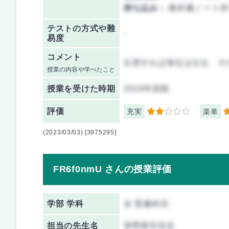
持ち込み：
教科書ノート持
テストの方式や難
-
易度
コメント
出席すれば単位は出る、そ
授業の内容や学べたこと
授業を
受けた時期
2019年前期
評価
充実
楽単
2
5
(2023/03/03) [3975295]
FR6f0nmU さんの授業評価
学部 学科
全 普遍科目
担当の先生名
菅野憲司先生