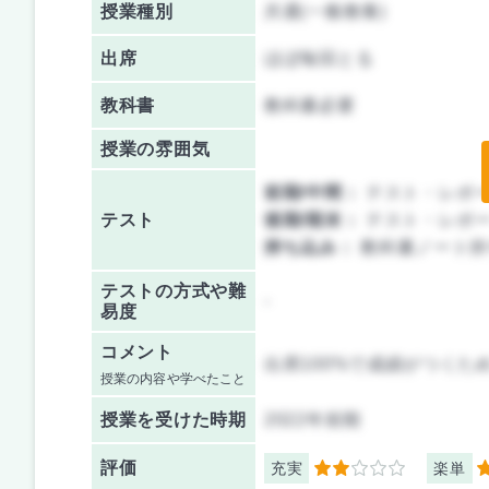
授業種別
共通(一般教養)
出席
ほぼ毎回とる
教科書
教科書必要
授業の雰囲気
前期/中間：
テスト・レポ
テスト
後期/期末：
テスト・レポ
持ち込み：
教科書ノート持
テストの方式や難
-
易度
コメント
出席100%で成績がつく
授業の内容や学べたこと
授業を
受けた時期
2022年前期
評価
充実
楽単
2
5