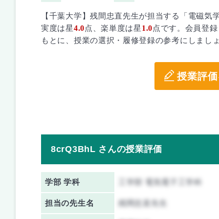
【千葉大学】残間忠直先生が担当する「電磁気学
実度は星
4.0
点、楽単度は星
1.0
点です。会員登録
もとに、授業の選択・履修登録の参考にしまし
授業評価
8crQ3BhL さんの授業評価
学部 学科
工学部 電気電子工学科
担当の先生名
残間忠直先生