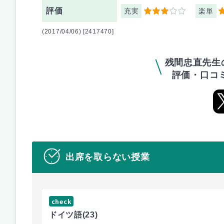
評価
充実
楽単
3
1
(2017/04/06) [2417470]
残間忠直先生
評価・口コ
出席を取らない授業
check
ドイツ語
(23)