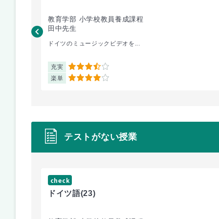
教育学部 小学校教員養成課程
田中先生
ドイツのミュージックビデオを...
充実
3.5
楽単
4
テストがない授業
check
ドイツ語
(23)