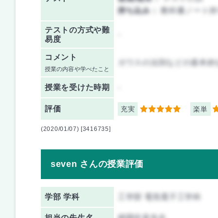
持ち込み：
教科書ノート持
テストの方式や難
-
易度
コメント
ガウスの法則などの基本的
授業の内容や学べたこと
授業を
受けた時期
-
評価
充実
楽単
5
1
(2020/01/07) [3416735]
seven さんの授業評価
学部 学科
工学部 電気電子工学科
担当の先生名
残間忠直先生