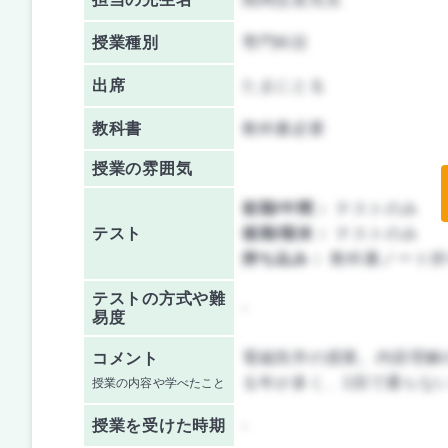
授業種別
専門科目
出席
たまにとる
教科書
教科書必要
授業の雰囲気
前期/中間：
テストのみ
テスト
後期/期末：
テストのみ
持ち込み：
教科書ノート持
テストの方式や難
-
易度
電磁気学の授業。内容理解
コメント
る年が多く、1回で通らな
授業の内容や学べたこと
授業を
受けた時期
-