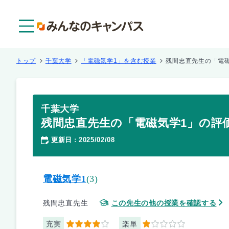
メニュー
トップ
千葉大学
「電磁気学1」を含む授業
残間忠直先生の「電
千葉大学
残間忠直先生の「電磁気学1」の評
更新日
2025/02/08
：
電磁気学1
(3)
残間忠直先生
この先生の他の授業を確認する
充実
楽単
4
1