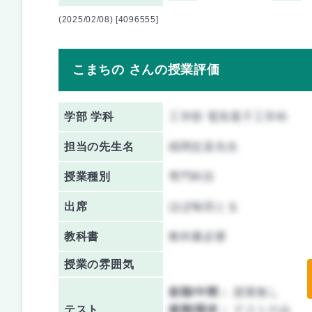
(2025/02/08) [4096555]
こまちの さんの授業評価
学部 学科
工学部 電気電子工学科
担当の先生名
残間忠直先生
授業種別
専門科目
出席
ほぼ毎回とる
教科書
教科書必要
授業の雰囲気
前期/中間：
授業無し
テスト
後期/期末：
テストのみ