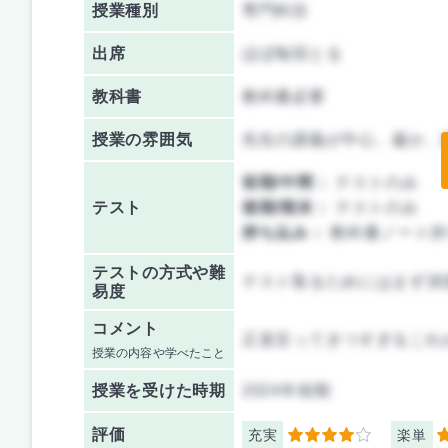
授業種別
専門科目
出席
ほぼ毎回とる
教科書
教科書必要
授業の雰囲気
先生の講義が中心、厳か、
前期/中間：
テストのみ
テスト
後期/期末：
テストのみ
持ち込み：
教科書ノート持
テストの方式や難
テスト取るためにはまず演
易度
コメント
正直言ってきつすぎるこれ
授業の内容や学べたこと
授業を
受けた時期
2024年前期
評価
充実
楽単
4
1