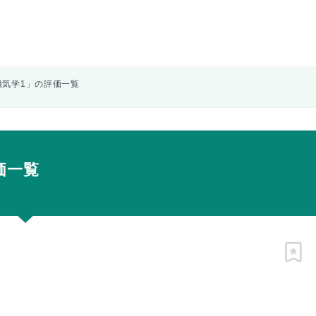
磁気学1」の評価一覧
価一覧
ピン