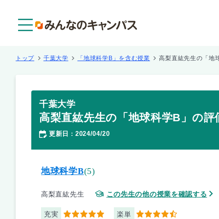
メニュー
トップ
千葉大学
「地球科学B」を含む授業
高梨直紘先生の「地
千葉大学
高梨直紘先生の「地球科学B」の評
更新日
2024/04/20
：
地球科学B
(5)
高梨直紘先生
この先生の他の授業を確認する
充実
楽単
5
4.5