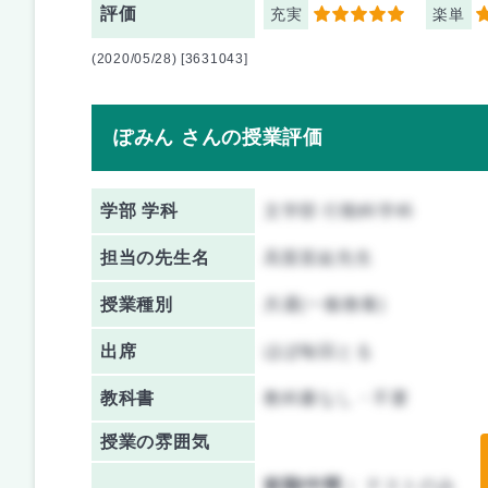
評価
充実
楽単
5
5
(2020/05/28) [3631043]
ぽみん さんの授業評価
学部 学科
文学部 行動科学科
担当の先生名
高梨直紘先生
授業種別
共通(一般教養)
出席
ほぼ毎回とる
教科書
教科書なし・不要
授業の雰囲気
前期/中間：
テストのみ