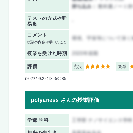
持ち込み：
教科書ノート持
テストの方式や難
-
易度
コメント
環境、宇宙等について深く
授業の内容や学べたこと
授業を
受けた時期
2020年前期
評価
充実
楽単
5
5
(2022/09/22) [3950285]
polyaness さんの授業評価
学部 学科
工学部 ナノサイエンス学科
担当の先生名
高梨直紘先生