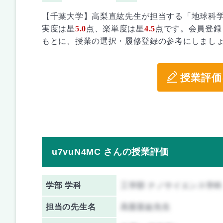
【千葉大学】高梨直紘先生が担当する「地球科学
実度は星
5.0
点、楽単度は星
4.5
点です。会員登録
もとに、授業の選択・履修登録の参考にしまし
授業評価
u7vuN4MC さんの授業評価
学部 学科
工学部 ナノサイエンス学科
担当の先生名
高梨直紘先生