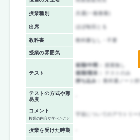
授業種別
共通(一般教養)
出席
ほぼ毎回とる
教科書
教科書なし・不要
授業の雰囲気
前期/中間：
授業無し
テスト
後期/期末：
テストのみ
持ち込み：
教科書ノート持
テストの方式や難
-
易度
コメント
宇宙についてのアウトリー
授業の内容や学べたこと
授業を
受けた時期
-