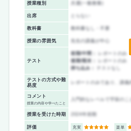
授業種別
共通(一般教養)
出席
とらない
教科書
教科書なし・不要
授業の雰囲気
先生の講義が中心
前期/中間：
レポートのみ
テスト
後期/期末：
レポートのみ
持ち込み：
テストなし
テストの方式や難
レポートのみであり、講義
易度
コメント
入門的なレベルで宇宙のこ
授業の内容や学べたこと
授業を
受けた時期
2024年前期
評価
充実
楽単
5
5