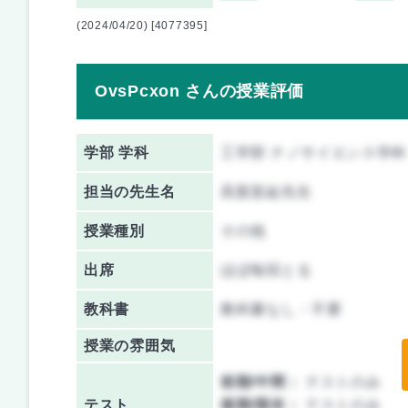
(2024/04/20) [4077395]
OvsPcxon さんの授業評価
学部 学科
工学部 ナノサイエンス学科
担当の先生名
高梨直紘先生
授業種別
その他
出席
ほぼ毎回とる
教科書
教科書なし・不要
授業の雰囲気
前期/中間：
テストのみ
テスト
後期/期末：
テストのみ