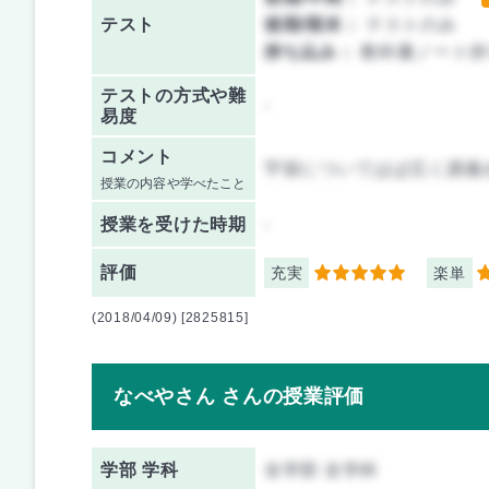
テスト
後期/期末：
テストのみ
持ち込み：
教科書ノート持
テストの方式や難
-
易度
コメント
宇宙についてはば広く講義
授業の内容や学べたこと
授業を
受けた時期
-
評価
充実
楽単
5
4
(2018/04/09) [2825815]
なべやさん さんの授業評価
学部 学科
全学部 全学科