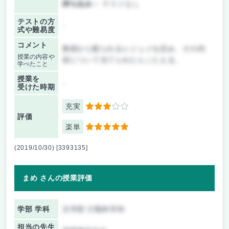
持ち込み：
テストなし
テストの方
-
式や難易度
コメント
教授から配られるレジュメを読み、その内
授業の内容や
容について当てられたらこたえる。
学べたこと
授業を
-
受けた時期
充実
3
評価
楽単
5
(2019/10/30) [3393135]
まめ さんの授業評価
学部 学科
文学部 行動科学科
担当の先生