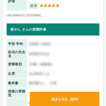
評価
楽単
5
(2019/04/23) [3255008]
留やん さんの授業評価
学部 学科
法政経 法政経
担当の先生
菅野憲司先生
名
授業種別
共通(一般教養)
出席
ほぼ毎回とる
教科書
教科書なし・不要
授業の雰囲
気
続きを見る（無料）
前期/中間：
テスト・レポート両方なし