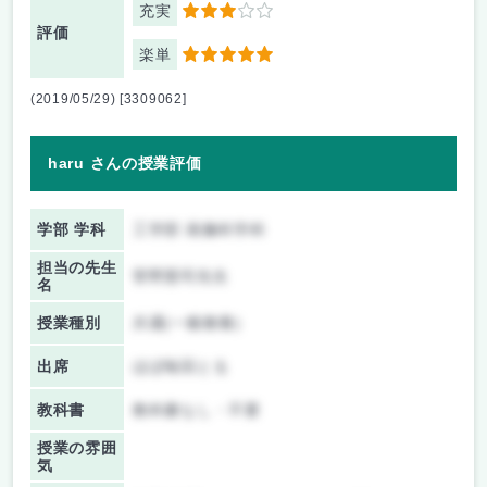
充実
3
評価
楽単
5
(2019/05/29) [3309062]
haru さんの授業評価
学部 学科
工学部 画像科学科
担当の先生
菅野憲司先生
名
授業種別
共通(一般教養)
出席
ほぼ毎回とる
教科書
教科書なし・不要
授業の雰囲
気