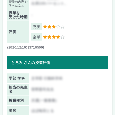
授業の内容や
出席100パーセント。
学べたこと
授業を
-
受けた時期
充実
3
評価
楽単
4
(2020/12/10) [3710500]
とろろ さんの授業評価
学部 学科
文学部 行動科学科
担当の先生
菅野憲司先生
名
授業種別
共通(一般教養)
出席
ほぼ毎回とる