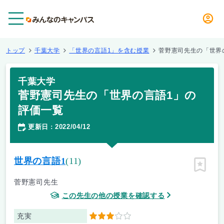
メニュー
トップ
千葉大学
「世界の言語1」を含む授業
菅野憲司先生の「世界
千葉大学
菅野憲司先生の「世界の言語1」の
評価一覧
更新日
2022/04/12
：
世界の言語1
(11)
ピン留
菅野憲司先生
この先生の他の授業を確認する
充実
3