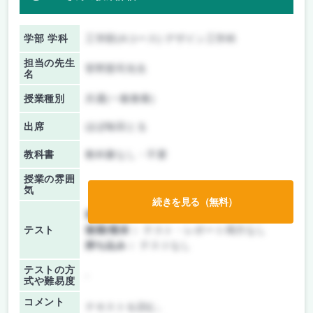
学部 学科
工学部(Aコース) デザイン工学科
担当の先生
菅野憲司先生
名
授業種別
共通(一般教養)
出席
ほぼ毎回とる
教科書
教科書なし・不要
授業の雰囲
気
続きを見る（無料）
前期/中間：
テスト・レポート両方なし
テスト
後期/期末：
テスト・レポート両方なし
持ち込み：
テストなし
テストの方
-
式や難易度
コメント
テキストを読む。