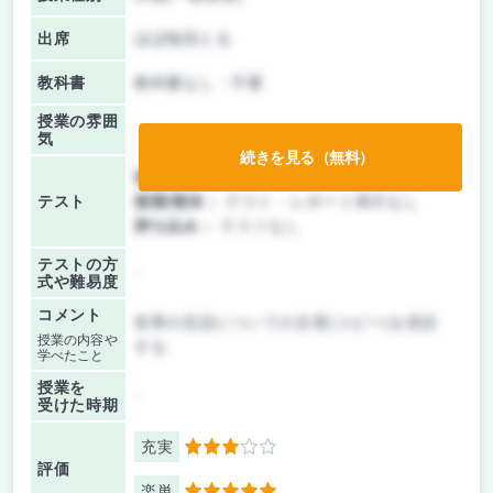
出席
ほぼ毎回とる
教科書
教科書なし・不要
授業の雰囲
気
続きを見る（無料）
前期/中間：
テスト・レポート両方なし
テスト
後期/期末：
テスト・レポート両方なし
持ち込み：
テストなし
テストの方
-
式や難易度
コメント
世界の言語についての文章(コピー)を音読
授業の内容や
する
学べたこと
授業を
-
受けた時期
充実
3
評価
楽単