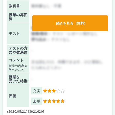
教科書
教科書なし・不要
授業の雰囲
気
続きを見る（無料）
前期/中間：
テスト・レポート両方なし
テスト
後期/期末：
テスト・レポート両方なし
持ち込み：
テストなし
テストの方
-
式や難易度
コメント
文を読むだけ。内職できます。けど遅刻し
授業の内容や
たらめんどくさい
学べたこと
授業を
-
受けた時期
充実
3
評価
楽単
5
(2020/05/21) [3621620]