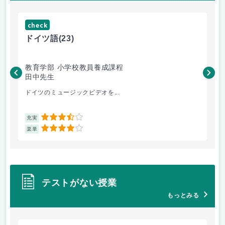
check
ch
ドイツ語
(23)
原
教育学部 小学校教員養成課程
法
田中先生
内
ドイツのミュージックビデオを...
過
3.5
充実
充
4
楽単
楽
テストがない授業
もっとみる