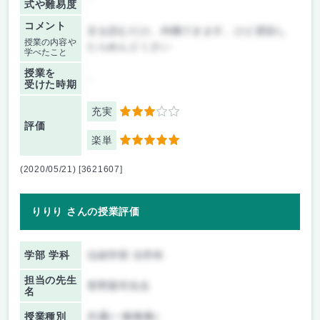
式や難易度
コメント
文を読むだけ。内職できます。けど遅刻し
授業の内容や
たらめんどくさい
学べたこと
授業を
-
受けた時期
充実
3
評価
楽単
5
(2020/05/21) [3621607]
りりり さんの授業評価
学部 学科
法経学部 法学科
担当の先生
菅野憲司先生
名
授業種別
共通(一般教養)