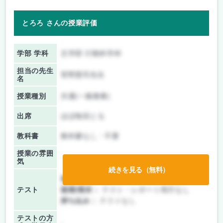
とろろ さんの授業評価
学部 学科
文学部 行動科学科
担当の先生
菅野憲司先生
名
授業種別
共通(一般教養)
出席
ほぼ毎回とる
教科書
教科書なし・不要
授業の雰囲
気
続きを見る（無料）
前期/中間：
テスト・レポート両方なし
テスト
後期/期末：
テスト・レポート両方なし
持ち込み：
テストなし
テストの方
-