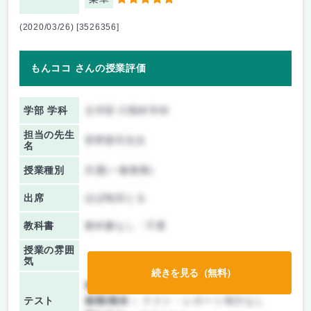
5
(2020/03/26) [3526356]
もんココ さんの授業評価
学部 学科
文学部 行動科学科
担当の先生
菅野憲司先生
名
授業種別
共通(一般教養)
出席
ほぼ毎回とる
教科書
教科書なし・不要
授業の雰囲
気
続きを見る（無料）
前期/中間：
テスト・レポート両方なし
テスト
後期/期末：
テスト・レポート両方なし