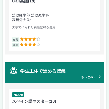
Call英語
(19)
ゲー
法政経学部 法政経学科
法
高橋秀夫先生
小
大学で作られた英語教材を使用...
2回
4
充実
充
4
楽単
楽
学生主体で進める授業
もっとみる
check
ch
スペイン語マスター
(10)
小