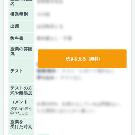
菅野憲司先生
名
授業種別
その他
出席
ほぼ毎回とる
教科書
教科書なし・不要
授業の雰囲
気
続きを見る（無料）
前期/中間：
テスト・レポート両方なし
テスト
後期/期末：
テスト・レポート両方なし
持ち込み：
テストなし
テストの方
-
式や難易度
コメント
出席100%。出席さえしていれば問題ない。
授業の内容や
ただ遅刻にはとにかく厳しい。
学べたこと
授業を
-
受けた時期