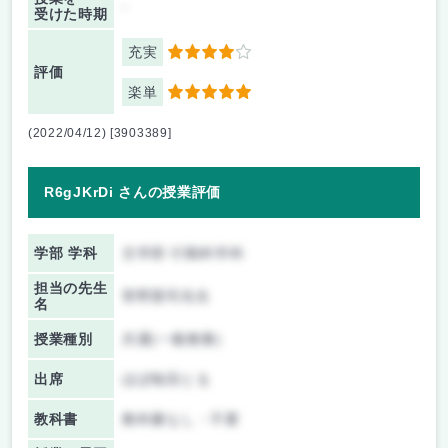
-
受けた時期
充実
4
評価
楽単
5
(2022/04/12) [3903389]
R6gJKrDi さんの授業評価
学部 学科
文学部 行動科学科
担当の先生
菅野憲司先生
名
授業種別
共通(一般教養)
出席
ほぼ毎回とる
教科書
教科書なし・不要