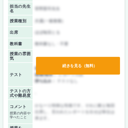
担当の先生
菅野憲司先生
名
授業種別
共通(一般教養)
出席
ほぼ毎回とる
教科書
教科書なし・不要
授業の雰囲
気
続きを見る（無料）
前期/中間：
レポートのみ
テスト
後期/期末：
レポートのみ
持ち込み：
テストなし
テストの方
-
式や難易度
かなーり特殊な性格です。それに耐え毎回
コメント
出席し、言われたレポートを出せば単位は
授業の内容や
学べたこと
来ます。