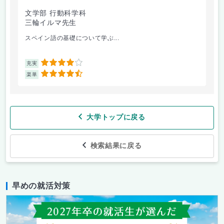
文学部 行動科学科
教
三輪イルマ先生
鈴
スペイン語の基礎について学ぶ...
オ
4
充実
充
4.5
楽単
楽
大学トップに戻る
検索結果に戻る
早めの就活対策