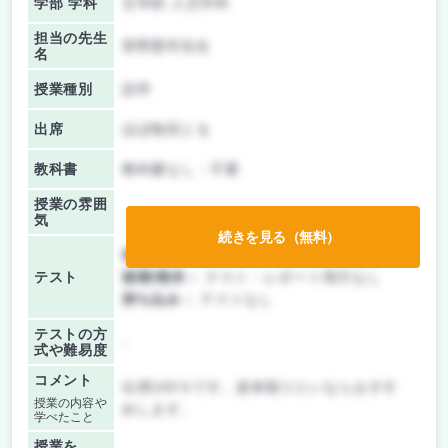
学部 学科
文学部 人文学科
担当の先生
菅野憲司先生
名
授業種別
語学
出席
ほぼ毎回とる
教科書
教科書なし・不要
授業の雰囲
気
続きを見る（無料）
前期/中間：
テスト・レポート両方なし
テスト
後期/期末：
テスト・レポート両方なし
持ち込み：
テストなし
テストの方
-
式や難易度
コメント
出席100％です。楽単取りたいならおすす
授業の内容や
めします。
学べたこと
授業を