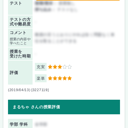
テスト
後期/期末：
授業無し
持ち込み：
テストなし
テストの方
-
式や難易度
コメント
教授の言うとおりにやれば全く問題なく単
授業の内容や
位を取ることができる
学べたこと
授業を
-
受けた時期
充実
3
評価
楽単
5
(2019/04/13) [3227119]
まるちゃ さんの授業評価
学部 学科
全学部