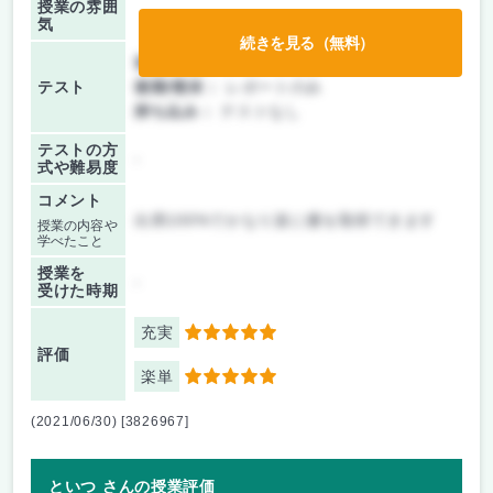
授業の雰囲
気
続きを見る（無料）
前期/中間：
レポートのみ
テスト
後期/期末：
レポートのみ
持ち込み：
テストなし
テストの方
-
式や難易度
コメント
出席100%でかなり楽に優を取得できます
授業の内容や
学べたこと
授業を
-
受けた時期
充実
5
評価
楽単
5
(2021/06/30) [3826967]
といつ さんの授業評価