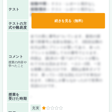
前期/中間：
テスト・レポート両方なし
テスト
後期/期末：
テスト・レポート両方なし
持ち込み：
テストなし
続きを見る（無料）
テストの方
-
式や難易度
全ての席に番号がついています。最初の授
業で席番号と名前を登録して、2回目以降の
出欠は席にプリントが置いてあり、余った
プリントを回収してその番号でとります。
コメント
内容は、謎(本の一部？)のプリントが配ら
授業の内容や
れてそれを読みますが、一人1～2回、一文
学べたこと
を順番に読むだけです。遅刻は基本ダメで
すが、座って1～2文を読むだけです単位が
出ます。1単位しか要らなかったので世界の
言語1だけです。
授業を
-
受けた時期
充実
1