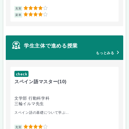
4
充実
充
4
楽単
楽
学生主体で進める授業
もっとみる
check
ch
スペイン語マスター
(10)
小
文学部 行動科学科
教
三輪イルマ先生
鈴
スペイン語の基礎について学ぶ...
オ
4
充実
充