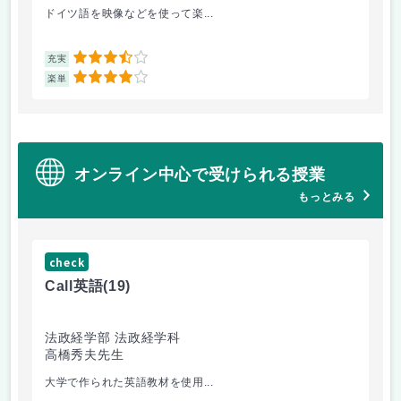
ドイツ語を映像などを使って楽...
自
3.5
充実
充
4
楽単
楽
オンライン中心で受けられる授業
もっとみる
check
ch
Call英語
(19)
ゲー
法政経学部 法政経学科
法
高橋秀夫先生
小
大学で作られた英語教材を使用...
2回