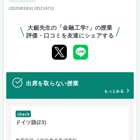
(2020/03/24) [3521671]
大鋸先生の「金融工学?」の授業
評価・口コミを友達にシェアする
出席を取らない授業
もっとみる
check
ch
ドイツ語
(23)
原