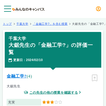
メニュー
トップ
千葉大学
「金融工学?」を含む授業
大鋸先生の「金融工学?
千葉大学
大鋸先生の「金融工学?」の評価一
覧
更新日
2024/02/10
：
金融工学?
(4)
ピン留
大鋸先生
この先生の他の授業を確認する
充実
3