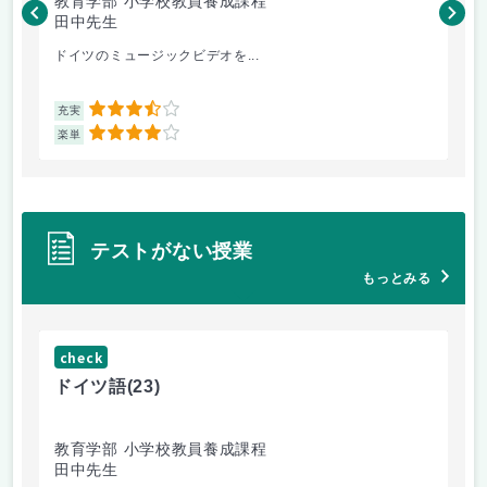
教育学部 小学校教員養成課程
法
田中先生
内
ドイツのミュージックビデオを...
過
3.5
充実
充
4
楽単
楽
テストがない授業
もっとみる
check
ch
ドイツ語
(23)
原
教育学部 小学校教員養成課程
法
田中先生
内