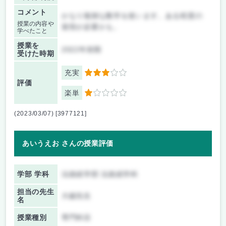
コメント
かなり複雑な数学を使います。ある程度の
授業の内容や
覚悟が必要かも。
学べたこと
授業を
2022年前期
受けた時期
充実
3
評価
楽単
1
(2023/03/07) [3977121]
あいうえお さんの授業評価
学部 学科
法政経学部 法政経学科
担当の先生
大鋸先生
名
授業種別
専門科目