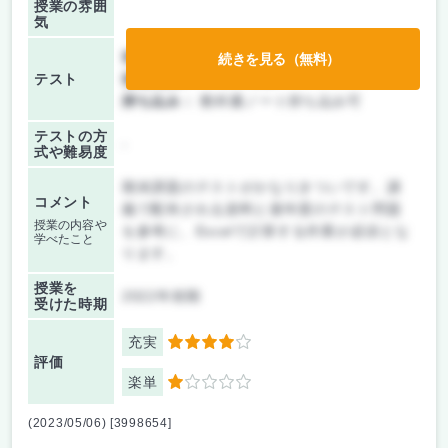
授業の雰囲
気
前期/中間：
テストのみ
続きを見る（無料）
テスト
後期/期末：
テストのみ
持ち込み：
教科書ノート持ち込み可
テストの方
-
式や難易度
期末課題のテストがかなりきついです。講
コメント
義で配布される資料と過年度のテスト問題
授業の内容や
を参考に、Excelで計算する作業が必須とな
学べたこと
ります。
授業を
2022年前期
受けた時期
充実
4
評価
楽単
1
(2023/05/06) [3998654]