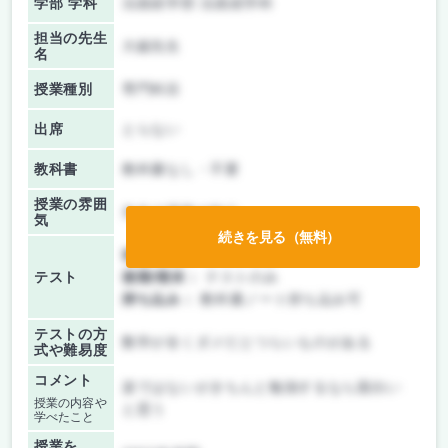
学部 学科
法政経学部 法政経学科
担当の先生
大鋸先生
名
授業種別
専門科目
出席
とらない
教科書
教科書なし・不要
授業の雰囲
先生の講義が中心
気
続きを見る（無料）
前期/中間：
テストのみ
テスト
後期/期末：
テストのみ
持ち込み：
教科書ノート持ち込み可
テストの方
数学が全くダメだとつらいものがある
式や難易度
コメント
楽ではないがきちんと勉強するなら面白い
授業の内容や
と思う
学べたこと
授業を