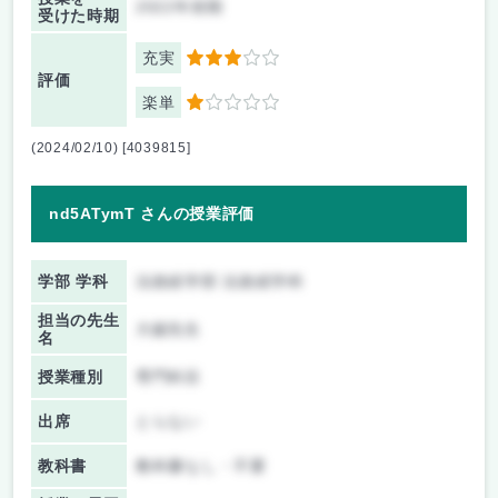
2022年前期
受けた時期
充実
3
評価
楽単
1
(2024/02/10) [4039815]
nd5ATymT さんの授業評価
学部 学科
法政経学部 法政経学科
担当の先生
大鋸先生
名
授業種別
専門科目
出席
とらない
教科書
教科書なし・不要