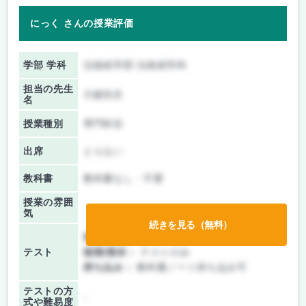
にっく さんの授業評価
学部 学科
法政経学部 法政経学科
担当の先生
大鋸先生
名
授業種別
専門科目
出席
とらない
教科書
教科書なし・不要
授業の雰囲
気
続きを見る（無料）
前期/中間：
テストのみ
テスト
後期/期末：
テストのみ
持ち込み：
教科書ノート持ち込み可
テストの方
-
式や難易度