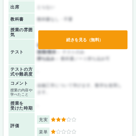
出席
とらない
教科書
教科書なし・不要
授業の雰囲
気
続きを見る（無料）
前期/中間：
テストのみ
テスト
後期/期末：
テストのみ
持ち込み：
教科書ノート持ち込み可
テストの方
-
式や難易度
コメント
金融工学について学びます。数学を使用し
授業の内容や
ます。
学べたこと
授業を
-
受けた時期
充実
3
評価
楽単
1